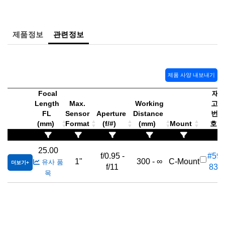
 Direct Microscopes
® Optical Components
s
ion Labs™
제품정보
관련정보
scopy
ics
제품 사양 내보내기
Focal
재
Length
Max.
Working
고
n Gratings™
FL
Sensor
Aperture
Distance
번
(mm)
Format
(f/#)
(mm)
Mount
호
AX
25.00
f/0.95 -
#59-
tical Components
1"
300 - ∞
C-Mount
유사 품
더보기
f/11
833
목
Innovations (UFI)