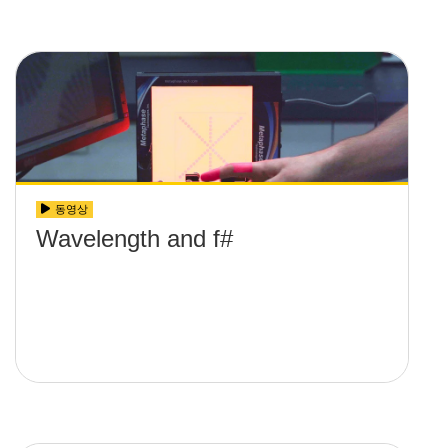
동영상
Wavelength and f#