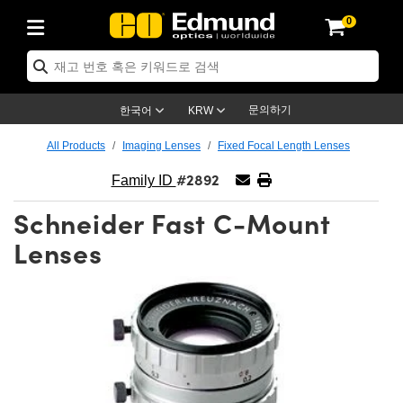
0
ptics
ser Optics
ptomechanics
icroscopy
asers
aging Lenses
ameras
라이트 & 조명
st Targets
ting & Detection
b & Production
op By Application
op By Brand
ew Products
earance Products
ertified Products
nses
ors
em
tics® Objectives
rces
l Length Lenses
ras
sion Lighting
 Test Targets
etrology
eaning
ng
C®
s
Laser Optics
d Optics
문의하기
한국어
KRW
rrors
es
age System
bjectives
surement and Electronics
c Lenses
hernet Cameras
명
Test Targets
sion Solutions
 Handling Tools
ing
on
학 신제품
 Optics
ed Optomechanics
All Products
Imaging Lenses
Fixed Focal Length Lenses
#2892
nd Diffusers
dows
Optical Mounts
bjectives
cs
s (S-Mount Lenses)
FLIR Cameras
py Lighting
lysis & Stage Micrometers
surement and Electronics
ols
ameras
®
mechanics
 Optomechanics
 Lasers
Family ID
Schneider Fast C-Mount
ters
rs
System
ctives
plifiers
iable Magnification Lenses
ion Cameras
rces
ay Level Test Targets
hesives
opy
scopy
Lasers
d Microscopy
Lenses
on Optics
Optics
ables and Breadboards
ctives
ty
e Objectives
meras
on Accessories
ets
ckened Products
onal Imaging
ng Lenses
 Microscopy
d Imaging Lenses
ers
m Expanders
 Stages
orrected Objectives
hanics
ses
ng Cameras
nation
ings
rs
 재질
 Imaging
ras
 Imaging Lenses
d Cameras
cal Assemblies
ages and Slides
jugate Objectives
ssories
d Lenses
ion Labs Cameras™
opy
and Accessories
cal Imaging
nation
 Cameras
 Illumination
n Gratings
m Shaping
 Apertures
 Objectives
duction
oduction and Advanced
as
ig and Roughness Standards
on Microscopy
g and Detection
Illumination
 Test Targets
hy