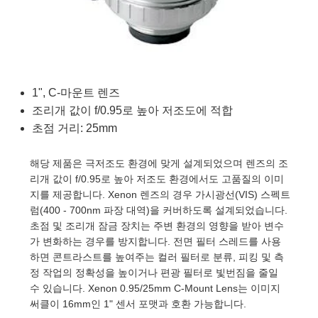
semblies
splitters
s
 Objectives
as
nt Tools
echnologies
llumination
실 또는 제품생산
Test Targets
d Testing and Detection
ns Accessories
tical Components
roscopy
mechanics
명
ameras
tical Components
ty
MR
Testing and Detection
d Lab and Production
ptics
nd Isolators
e Systems
 Cameras
g and Detection
rial Processing
 Lab and Production
1", C-마운트 렌즈
cs
rization
 Filters
cessories and Optomechanics
실 또는 제품생산
oherence Tomography
ner
조리개 값이 f/0.95로 높아 저조도에 적합
초점 거리: 25mm
cs
ms
oom Lenses
d Interface Cameras
해당 제품은 극저조도 환경에 맞게 설계되었으며 렌즈의 조
Optics
학 신제품
y Targets
ystems
리개 값이 f/0.95로 높아 저조도 환경에서도 고품질의 이미
지를 제공합니다. Xenon 렌즈의 경우 가시광선(VIS) 스펙트
eam Sputtering) Coated Optics
nd Stage Micrometers
ras
ng Development Systems
럼(400 - 700nm 파장 대역)을 커버하도록 설계되었습니다.
초점 및 조리개 잠금 장치는 주변 환경의 영향을 받아 변수
e Optical Elements (DOE)
y Mechanics
hoto-Optical Company
가 변화하는 경우를 방지합니다. 전면 필터 스레드를 사용
하면 콘트라스트를 높여주는 컬러 필터로 분류, 피킹 및 측
s
정 작업의 정확성을 높이거나 편광 필터로 빛번짐을 줄일
수 있습니다. Xenon 0.95/25mm C-Mount Lens는 이미지
es and Couplers
써클이 16mm인 1" 센서 포맷과 호환 가능합니다.