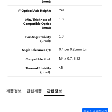
(mm):
1" Optical Axis Height:
Yes
Min. Thickness of
1.8
Compatible Optics
(mm):
Pointing Stability
1.3
(μrad):
Angle Tolerance (°):
0.4 per 0.25mm turn
Compatible Post:
M4 x 0.7, 8-32
Thermal Stability
<5
(μrad):
제품정보
관련제품
관련정보
제품 사양 내보내기