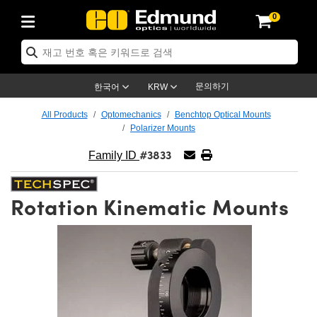
0
ptics
ser Optics
ptomechanics
icroscopy
asers
aging Lenses
ameras
라이트 & 조명
st Targets
ting & Detection
b & Production
op By Application
op By Brand
ew Products
earance Products
ertified Products
nses
ors
em
tics® Objectives
rces
l Length Lenses
ras
sion Lighting
 Test Targets
etrology
eaning
ng
C®
s
Laser Optics
d Optics
문의하기
한국어
KRW
rrors
es
age System
bjectives
surement and Electronics
c Lenses
hernet Cameras
명
Test Targets
sion Solutions
 Handling Tools
ing
on
학 신제품
 Optics
ed Optomechanics
All Products
Optomechanics
Benchtop Optical Mounts
Polarizer Mounts
nd Diffusers
dows
Optical Mounts
bjectives
cs
s (S-Mount Lenses)
FLIR Cameras
py Lighting
lysis & Stage Micrometers
surement and Electronics
ols
ameras
®
mechanics
 Optomechanics
 Lasers
#3833
Family ID
ters
rs
System
ctives
plifiers
iable Magnification Lenses
ion Cameras
rces
ay Level Test Targets
hesives
opy
scopy
Lasers
d Microscopy
Rotation Kinematic Mounts
on Optics
Optics
ables and Breadboards
ctives
ty
e Objectives
meras
on Accessories
ets
ckened Products
onal Imaging
ng Lenses
 Microscopy
d Imaging Lenses
ers
m Expanders
 Stages
orrected Objectives
hanics
ses
ng Cameras
nation
ings
rs
 재질
 Imaging
ras
 Imaging Lenses
d Cameras
cal Assemblies
ages and Slides
jugate Objectives
ssories
d Lenses
ion Labs Cameras™
opy
and Accessories
cal Imaging
nation
 Cameras
 Illumination
n Gratings
m Shaping
 Apertures
 Objectives
duction
oduction and Advanced
as
ig and Roughness Standards
on Microscopy
g and Detection
Illumination
 Test Targets
hy