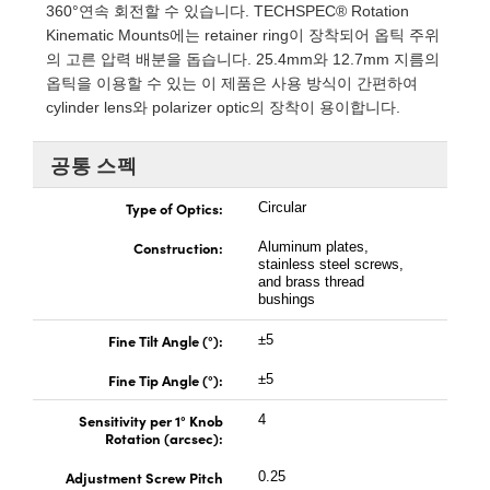
 Direct Microscopes
® Optical Components
360°연속 회전할 수 있습니다. TECHSPEC® Rotation
Kinematic Mounts에는 retainer ring이 장착되어 옵틱 주위
s
ion Labs™
의 고른 압력 배분을 돕습니다. 25.4mm와 12.7mm 지름의
옵틱을 이용할 수 있는 이 제품은 사용 방식이 간편하여
scopy
cylinder lens와 polarizer optic의 장착이 용이합니다.
ics
공통 스펙
Type of Optics:
Circular
n Gratings™
Construction:
Aluminum plates,
stainless steel screws,
and brass thread
AX
bushings
Fine Tilt Angle (°):
±5
tical Components
Fine Tip Angle (°):
±5
Sensitivity per 1° Knob
4
Rotation (arcsec):
Innovations (UFI)
Adjustment Screw Pitch
0.25