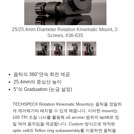
semblies
splitters
s
 Objectives
as
nt Tools
echnologies
llumination
실 또는 제품생산
Test Targets
d Testing and Detection
ns Accessories
tical Components
roscopy
mechanics
명
ameras
tical Components
ty
MR
Testing and Detection
d Lab and Production
25/25.4mm Diameter Rotation Kinematic Mount, 2-
ptics
nd Isolators
e Systems
 Cameras
g and Detection
rial Processing
 Lab and Production
Screws, #36-635
cs
rization
 Filters
cessories and Optomechanics
실 또는 제품생산
oherence Tomography
ner
cs
ms
oom Lenses
d Interface Cameras
Optics
학 신제품
y Targets
ystems
옵틱의 360°연속 회전 제공
25.4mm의 중심선 높이
eam Sputtering) Coated Optics
nd Stage Micrometers
ras
ng Development Systems
5°의 Graduation (눈금 설정)
e Optical Elements (DOE)
y Mechanics
hoto-Optical Company
TECHSPEC® Rotation Kinematic Mounts는 옵틱을 정밀하
s
게 제어해가며 배치할 수 있게 해줍니다. 이러한 mount는
100 TPI 조절 나사를 활용해 ±5 arcmin 범위의 tip/tilt로 정
es and Couplers
밀 제어 움직임을 제공합니다. Custom 방식으로 제작된
optic cell과 Teflon ring subassembly를 이용하면 옵틱을