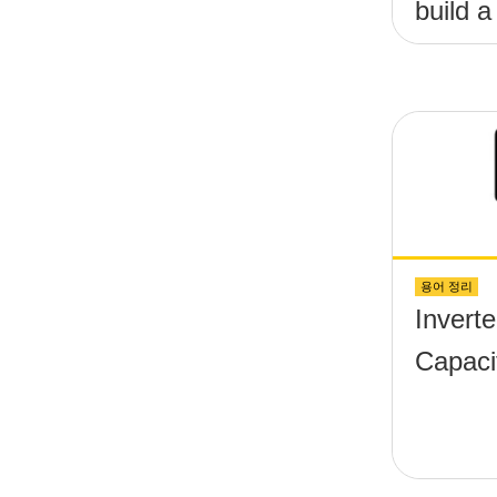
build a 
(&theta
platfo
screws
above 
용어 정리
Invert
Capaci