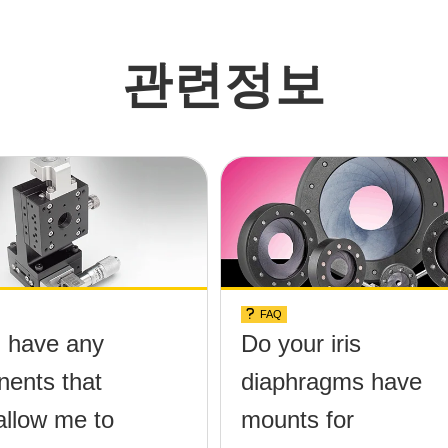
관련정보
FAQ
 have any
Do your iris
ents that
diaphragms have
allow me to
mounts for