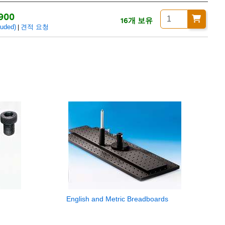
900
16개 보유
uded)
견적 요청
|
English and Metric Breadboards