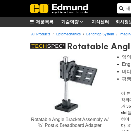
제품목록
기술역량
지식센터
회사정
All Products
Optomechanics
Benchtop System
Imagin
Rotatable Angl
임의
Eng
비디
평행
이 
착되며
과 3
slo
하여 
Rotatable Angle Bracket Assembly w/
¾" Post & Breadboard Adapter
다. 