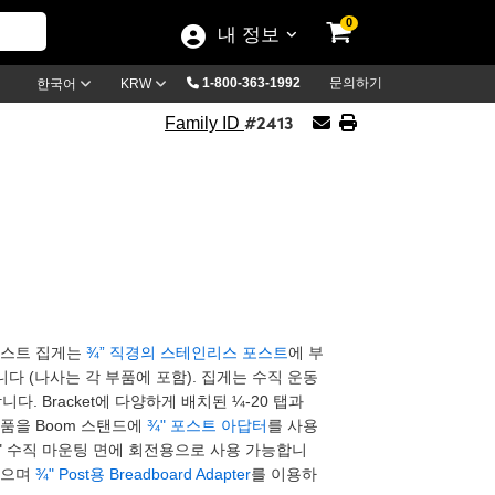
0
내 정보
1-800-363-1992
문의하기
한국어
KRW
#2413
Family ID
포스트 집게는
¾” 직경의 스테인리스 포스트
에 부
다 (나사는 각 부품에 포함). 집게는 수직 운동
합니다. Bracket에 다양하게 배치된 ¼-20 탭과
제품을 Boom 스탠드에
¾" 포스트 아답터
를 사용
에 3"x4" 수직 마운팅 면에 회전용으로 사용 가능합니
 있으며
¾" Post용 Breadboard Adapter
를 이용하