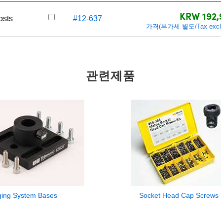
KRW 192,
osts
#12-637
가격(부가세 별도/Tax excl
관련제품
ing System Bases
Socket Head Cap Screws