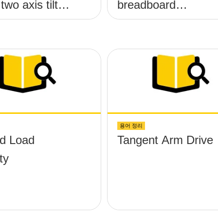
two axis tilt
breadboard
;-x, &theta;-y)
applications?
rm without any
 protruding up
the surface?
용어 정리
ed Load
Tangent Arm Drive
ty