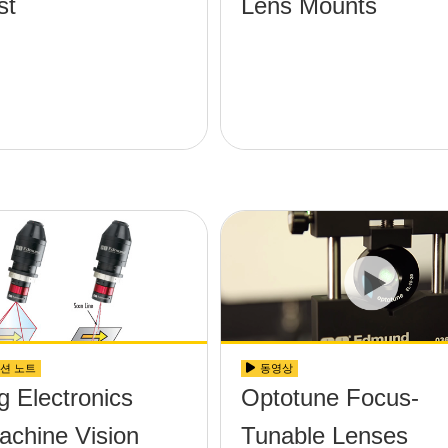
st
Lens Mounts
션 노트
동영상
g Electronics
Optotune Focus-
achine Vision
Tunable Lenses