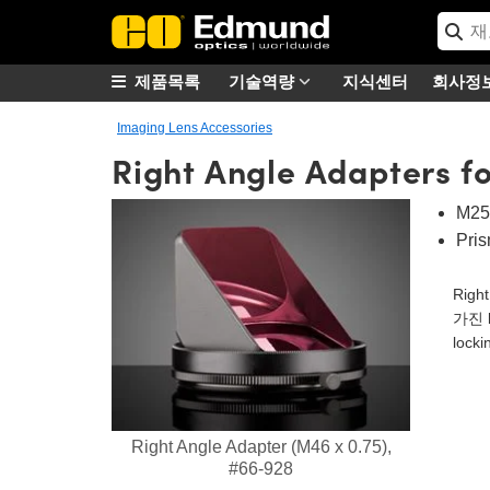
제품목록
기술역량
지식센터
회사정
Imaging Lens Accessories
Right Angle Adapters f
M25
Pri
Rig
가진 
loc
Right Angle Adapter (M46 x 0.75),
#66-928