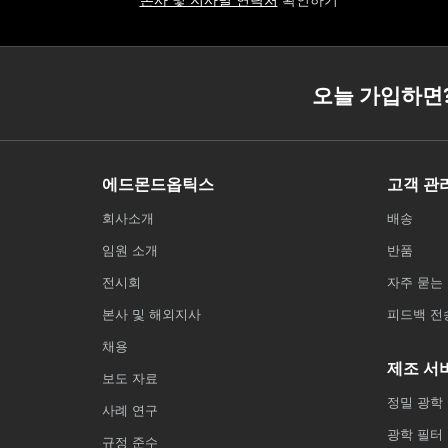
본사 및 지사별 연락처
확인하기
오늘 가입하면
에드몬드옵틱스
고객 관
회사소개
배송
임원 소개
반품
전시회
자주 묻는 
본사 및 해외지사
피드백 전
채용
제조 서
보도 자료
정밀 광학
사례 연구
광학 필터
규정 준수