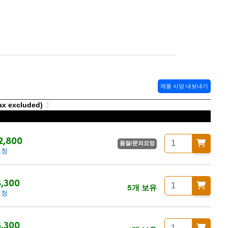
제품 사양 내보내기
 excluded)
2,800
품절/문의요망
요청
,300
5개 보유
요청
,300