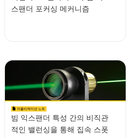
스팬더 포커싱 메커니즘
어플리케이션 노트
빔 익스팬더 특성 간의 비직관
적인 밸런싱을 통해 집속 스폿