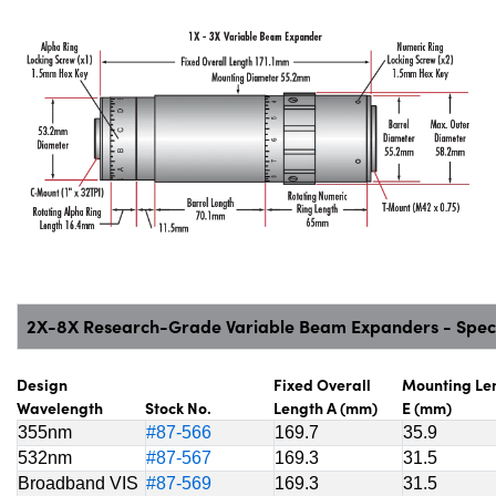
2X-8X Research-Grade Variable Beam Expanders - Speci
Design
Fixed Overall
Mounting Le
Wavelength
Stock No.
Length A (mm)
E (mm)
355nm
#87-566
169.7
35.9
532nm
#87-567
169.3
31.5
Broadband VIS
#87-569
169.3
31.5