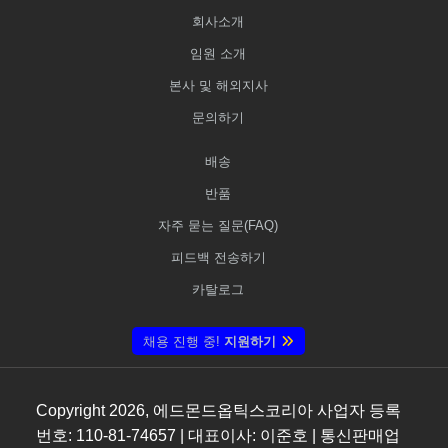
회사소개
임원 소개
본사 및 해외지사
문의하기
배송
반품
자주 묻는 질문(FAQ)
피드백 전송하기
카탈로그
채용 진행 중!
지원하기
Copyright
2026
, 에드몬드옵틱스코리아 사업자 등록
번호: 110-81-74657 | 대표이사: 이준호 | 통신판매업