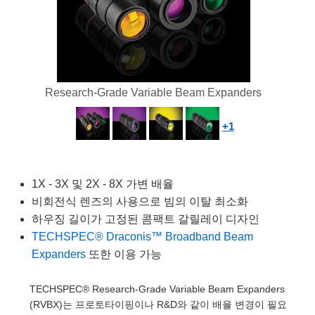
s
ies
생산
 Detection
onents
ents
Detection
oduction
tion
ing
duction
Research-Grade Variable Beam Expanders
nd Optomechanics
생산
mography
+1
Cameras
1X - 3X 및 2X - 8X 가변 배율
ng) Coated Optics
rometers
ent Systems
비회전식 렌즈의 사용으로 빔의 이탈 최소화
하우징 길이가 고정된 콤팩트 갈릴레이 디자인
ements (DOE)
s
l Company
TECHSPEC® Draconis™ Broadband Beam
Expanders
또한 이용 가능
lers
TECHSPEC® Research-Grade Variable Beam Expanders
(RVBX)는 프로토타이핑이나 R&D와 같이 배율 변경이 필요