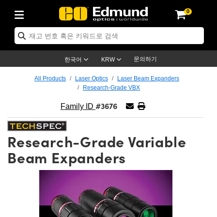
0
ics
es
명
ection
tion
cation
nd
s
oducts
roducts
tives
ses
g
문의하기
한국어
KRW
 Electronics
ras
ns
ools
nics
All Products
Laser Optics
Laser Beam Expanders
Research-Grade VBX
nts
enses)
e Micrometers
 Electronics
ics
#3676
Family ID
fication Lenses
 Targets
Research-Grade Variable
eadboards
s
ucts
g
nses
Beam Expanders
ctives
ses
es
des
tives
meras™
ies
d Advanced Photography
ness Standards
py
tion