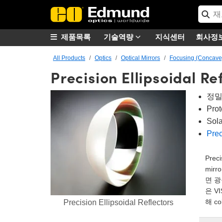
제품목록
기술역량
지식센터
회사정
All Products
Optics
Optical Mirrors
Focusing (Concave)
Precision Ellipsoidal Re
정밀 
Pro
Sol
Prec
Prec
mir
면 광
은 V
해 c
Precision Ellipsoidal Reflectors