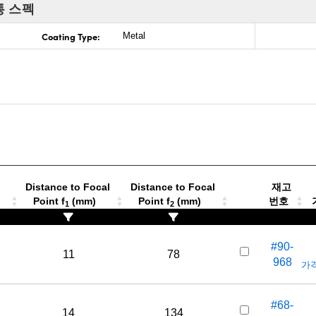
통 스펙
Coating Type:
Metal
Distance to Focal
Distance to Focal
재고
Point f
(mm)
Point f
(mm)
번호
가
1
2
#90-
11
78
968
가격
#68-
14
134