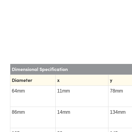
Dimensional Specification
Diameter
x
y
64mm
11mm
78mm
86mm
14mm
134mm