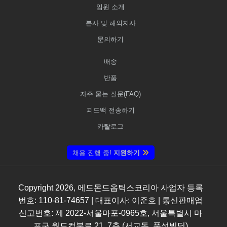
임원 소개
본사 및 해외지사
문의하기
배송
반품
자주 묻는 질문(FAQ)
피드백 전송하기
카탈로그
채용 진행 중!
지원하기
Copyright
2026
, 에드몬드옵틱스코리아 사업자 등록
번호: 110-81-74657 | 대표이사: 이준호 | 통신판매업
신고번호: 제 2022-서울마포-0965호, 서울특별시 마
포구 월드컵북로 21, 7층 (서교동, 풍성빌딩)