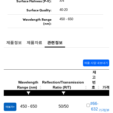
Surface Flatness (P-V):
λ/4
Surface Quality:
40-20
Wavelength Range
450 - 650
(nm):
제품정보
제품자료
관련정보
제품 사양 내보내기
재
고
Wavelength
Reflection/Transmission
번
Range (nm)
Ratio (R/T)
호
가격(부
#66-
450 - 650
50/50
더보기
632
가격(부가세 