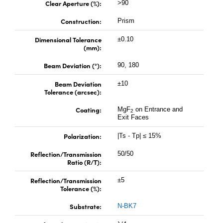
Clear Aperture (%):
 Direct Microscopes
® Optical Components
>90
Construction:
Prism
ion Labs™
Dimensional Tolerance
±0.10
scopy
(mm):
Beam Deviation (°):
90, 180
ics
Beam Deviation
±10
Tolerance (arcsec):
Coating:
MgF
on Entrance and
n Gratings™
2
Exit Faces
AX
Polarization:
|Ts - Tp| ≤ 15%
Reflection/Transmission
50/50
tical Components
Ratio (R/T):
Reflection/Transmission
±5
Tolerance (%):
nnovations (UFI)
Substrate:
N-BK7