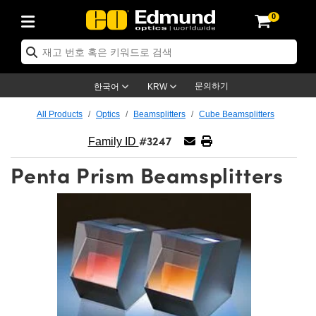
0
ptics
ser Optics
ptomechanics
icroscopy
asers
aging Lenses
ameras
라이트 & 조명
st Targets
ting & Detection
b & Production
op By Application
op By Brand
w Products
earance Products
ertified Products
nses
ors
em
tics® Objectives
ces
l Length Lenses
ras
sion Lighting
 Test Targets
trology
eaning
ng
C®
s
Laser Optics
 Optics
문의하기
한국어
KRW
rrors
es
age System
bjectives
urement and Electronics
c Lenses
hernet Cameras
명
Test Targets
sion Solutions
 Handling Tools
ing
on
학 신제품
Optics
d Optomechanics
All Products
Optics
Beamsplitters
Cube Beamsplitters
#3247
nd Diffusers
dows
Optical Mounts
bjectives
cs
 (S-Mount Lenses)
FLIR Cameras
py Lighting
ysis & Stage Micrometers
urement and Electronics
ols
ameras
®
mechanics
 Optomechanics
 Lasers
Family ID
Penta Prism Beamsplitters
ters
rs
System
ctives
plifiers
iable Magnification Lenses
ion Cameras
ces
ay Level Test Targets
hesives
opy
scopy
Lasers
d Microscopy
on Optics
ptics
bles and Breadboards
ctives
ty
e Objectives
meras
on Accessories
ets
ckened Products
onal Imaging
ng Lenses
 Microscopy
d Imaging Lenses
ers
m Expanders
 Stages
rrected Objectives
hanics
ses
ng Cameras
nation
ings
rs
 재질
Imaging
ras
 Imaging Lenses
d Cameras
cal Assemblies
ages and Slides
jugate Objectives
ssories
d Lenses
ion Labs Cameras™
opy
and Accessories
cal Imaging
nation
 Cameras
 Illumination
n Gratings
m Shaping
 Apertures
 Objectives
uction
oduction and Advanced
as
ig and Roughness Standards
on Microscopy
g and Detection
Illumination
 Test Targets
hy