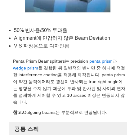
semblies
splitters
s
 Objectives
as
nt Tools
echnologies
llumination
실 또는 제품생산
Test Targets
d Testing and Detection
ns Accessories
tical Components
roscopy
mechanics
명
ameras
tical Components
ty
MR
Testing and Detection
d Lab and Production
50% 반사율/50% 투과율
ptics
nd Isolators
e Systems
 Cameras
g and Detection
rial Processing
 Lab and Production
Alignment에 민감하지 않은 Beam Deviation
cs
rization
 Filters
cessories and Optomechanics
실 또는 제품생산
oherence Tomography
ner
VIS 파장용으로 디자인됨
cs
ms
oom Lenses
d Interface Cameras
Penta Prism Beamsplitters는 precision
penta prism
과
wedge prism
을 결합한 뒤 일반적인 반사면 중 하나에 적절
ptics
학 신제품
y Targets
ystems
한 interference coating을 적용해 제작됩니다. penta prism
이 약간 움직이더라도 광선이 반사되는 true right angle에
eam Sputtering) Coated Optics
nd Stage Micrometers
ras
ng Development Systems
는 영향을 주지 않기 때문에 투과 및 반사된 빛 사이의 편차
를 섬세하게 제어할 수 있고 10 arcsec 이상은 변동되지 않
e Optical Elements (DOE)
y Mechanics
hoto-Optical Company
습니다.
참고:
Outgoing beams은 부분적으로 편광됩니다.
s
es and Couplers
공통 스펙