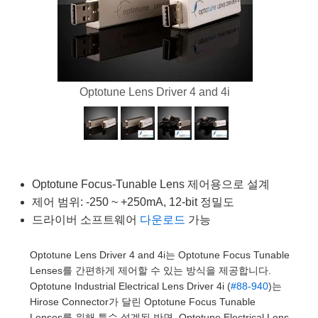
semblies
splitters
s
 Objectives
as
nt Tools
echnologies
llumination
실 또는 제품생산
Test Targets
d Testing and Detection
ns Accessories
tical Components
roscopy
mechanics
명
ameras
tical Components
ty
MR
Testing and Detection
d Lab and Production
ptics
nd Isolators
e Systems
 Cameras
g and Detection
rial Processing
 Lab and Production
Optotune Lens Driver 4 and 4i
cs
rization
 Filters
cessories and Optomechanics
실 또는 제품생산
oherence Tomography
ner
cs
ms
oom Lenses
d Interface Cameras
Optics
학 신제품
y Targets
ystems
Optotune Focus-Tunable Lens 제어용으로 설계
eam Sputtering) Coated Optics
nd Stage Micrometers
ras
ng Development Systems
제어 범위: -250 ~ +250mA, 12-bit 정밀도
드라이버 소프트웨어
다운로드
가능
e Optical Elements (DOE)
y Mechanics
hoto-Optical Company
Optotune Lens Driver 4 and 4i는 Optotune Focus Tunable
s
Lenses를 간편하게 제어할 수 있는 방식을 제공합니다.
Optotune Industrial Electrical Lens Driver 4i (
#88-940
)는
es and Couplers
Hirose Connector가 달린 Optotune Focus Tunable
Lenses를 위해 특수 설계된 반면, Optotune Electrical Lens