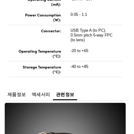
(mA):
Power Consumption
0.05 - 1.1
(W):
Connector:
USB Type A (to PC),
0.5mm pitch 6-way FPC
(to lens)
Operating Temperature
-20 to +65
(°C):
Storage Temperature
-40 to +85
(°C):
제품정보
액세서리
관련정보