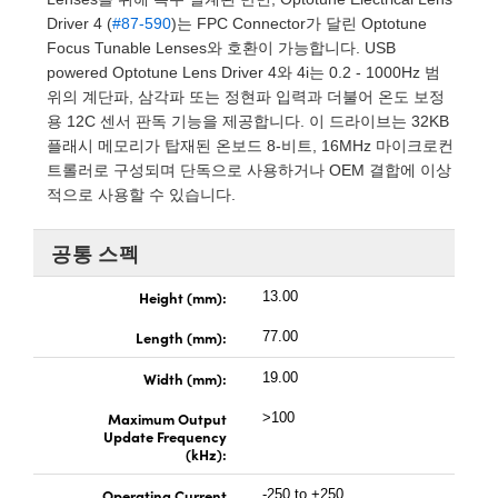
 Direct Microscopes
® Optical Components
Driver 4 (
#87-590
)는 FPC Connector가 달린 Optotune
Focus Tunable Lenses와 호환이 가능합니다. USB
s
ion Labs™
powered Optotune Lens Driver 4와 4i는 0.2 - 1000Hz 범
위의 계단파, 삼각파 또는 정현파 입력과 더불어 온도 보정
scopy
용 12C 센서 판독 기능을 제공합니다. 이 드라이브는 32KB
플래시 메모리가 탑재된 온보드 8-비트, 16MHz 마이크로컨
ics
트롤러로 구성되며 단독으로 사용하거나 OEM 결합에 이상
적으로 사용할 수 있습니다.
공통 스펙
n Gratings™
Height (mm):
13.00
AX
Length (mm):
77.00
tical Components
Width (mm):
19.00
Maximum Output
>100
Update Frequency
Innovations (UFI)
(kHz):
Operating Current
-250 to +250