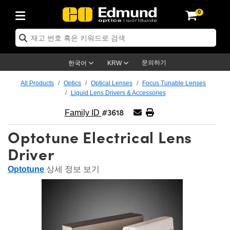
0
ptics
ser Optics
ptomechanics
icroscopy
asers
aging Lenses
ameras
라이트 & 조명
st Targets
ting & Detection
b & Production
op By Application
op By Brand
ew Products
earance Products
ertified Products
nses
ors
em
tics® Objectives
rces
l Length Lenses
ras
sion Lighting
 Test Targets
etrology
eaning
ng
C®
s
Laser Optics
d Optics
문의하기
한국어
KRW
rrors
es
age System
bjectives
surement and Electronics
c Lenses
hernet Cameras
명
Test Targets
sion Solutions
 Handling Tools
ing
on
학 신제품
 Optics
ed Optomechanics
All Products
Optics
Optical Lenses
Focus Tunable Lenses
Liquid Lens Drivers & Accessories
nd Diffusers
dows
Optical Mounts
bjectives
cs
s (S-Mount Lenses)
FLIR Cameras
py Lighting
lysis & Stage Micrometers
surement and Electronics
ols
ameras
®
mechanics
 Optomechanics
 Lasers
#3618
Family ID
ters
rs
System
ctives
plifiers
iable Magnification Lenses
ion Cameras
rces
ay Level Test Targets
hesives
opy
scopy
Lasers
d Microscopy
Optotune Electrical Lens
on Optics
Optics
ables and Breadboards
ctives
ty
e Objectives
meras
on Accessories
ets
ckened Products
onal Imaging
ng Lenses
 Microscopy
d Imaging Lenses
Driver
ers
m Expanders
 Stages
orrected Objectives
hanics
ses
ng Cameras
nation
ings
rs
 재질
 Imaging
ras
 Imaging Lenses
d Cameras
Optotune
상세 정보 보기
cal Assemblies
ages and Slides
jugate Objectives
ssories
d Lenses
ion Labs Cameras™
opy
and Accessories
cal Imaging
nation
 Cameras
 Illumination
n Gratings
m Shaping
 Apertures
 Objectives
duction
oduction and Advanced
as
ig and Roughness Standards
on Microscopy
g and Detection
Illumination
 Test Targets
hy