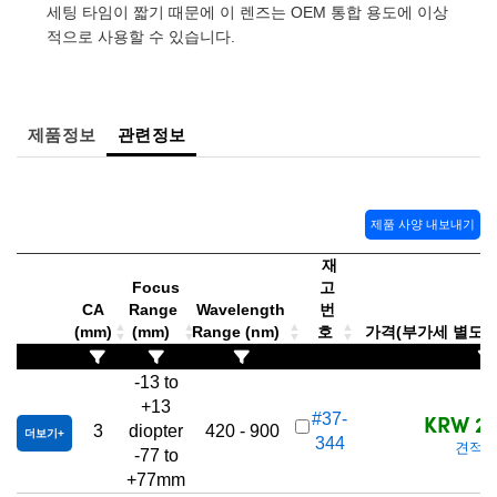
 Direct Microscopes
® Optical Components
세팅 타임이 짧기 때문에 이 렌즈는 OEM 통합 용도에 이상
적으로 사용할 수 있습니다.
s
ion Labs™
scopy
제품정보
관련정보
ics
제품 사양 내보내기
n Gratings™
재
Focus
고
AX
CA
Range
Wavelength
번
(mm)
(mm)
Range (nm)
호
가격(부가세 별도/Tax
tical Components
-13 to
+13
KRW 28
#37-
3
diopter
420 - 900
더보기
344
Innovations (UFI)
견적 
-77 to
+77mm