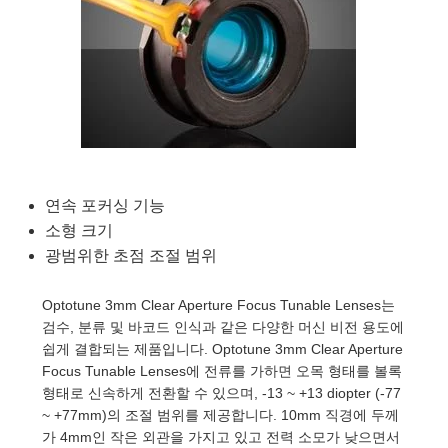
semblies
splitters
s
 Objectives
as
nt Tools
echnologies
llumination
실 또는 제품생산
Test Targets
d Testing and Detection
ns Accessories
tical Components
roscopy
mechanics
명
ameras
tical Components
ty
MR
Testing and Detection
d Lab and Production
ptics
nd Isolators
e Systems
 Cameras
g and Detection
rial Processing
 Lab and Production
cs
rization
 Filters
cessories and Optomechanics
실 또는 제품생산
oherence Tomography
ner
cs
ms
oom Lenses
d Interface Cameras
연속 포커싱 기능
소형 크기
Optics
학 신제품
y Targets
ystems
광범위한 초점 조절 범위
eam Sputtering) Coated Optics
nd Stage Micrometers
ras
ng Development Systems
Optotune 3mm Clear Aperture Focus Tunable Lenses는
e Optical Elements (DOE)
y Mechanics
hoto-Optical Company
검수, 분류 및 바코드 인식과 같은 다양한 머신 비전 용도에
쉽게 결합되는 제품입니다. Optotune 3mm Clear Aperture
s
Focus Tunable Lenses에 전류를 가하면 오목 형태를 볼록
형태로 신속하게 전환할 수 있으며, -13 ~ +13 diopter (-77
es and Couplers
~ +77mm)의 조절 범위를 제공합니다. 10mm 직경에 두께
가 4mm인 작은 외관을 가지고 있고 전력 소모가 낮으면서