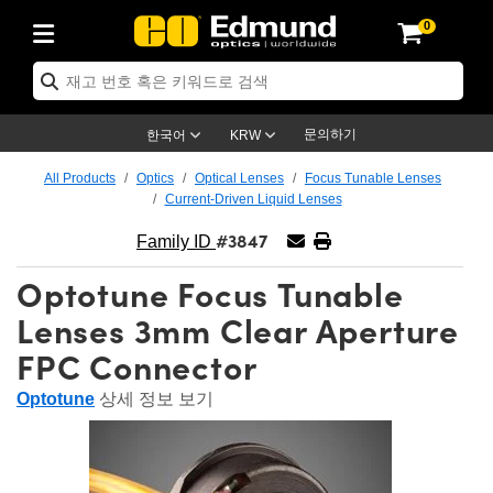
0
ptics
ser Optics
ptomechanics
icroscopy
asers
aging Lenses
ameras
라이트 & 조명
st Targets
ting & Detection
b & Production
op By Application
op By Brand
ew Products
earance Products
ertified Products
nses
ors
em
tics® Objectives
rces
l Length Lenses
ras
sion Lighting
 Test Targets
etrology
eaning
ng
C®
s
Laser Optics
d Optics
문의하기
한국어
KRW
rrors
es
age System
bjectives
surement and Electronics
c Lenses
hernet Cameras
명
Test Targets
sion Solutions
 Handling Tools
ing
on
학 신제품
 Optics
ed Optomechanics
All Products
Optics
Optical Lenses
Focus Tunable Lenses
Current-Driven Liquid Lenses
nd Diffusers
dows
Optical Mounts
bjectives
cs
s (S-Mount Lenses)
FLIR Cameras
py Lighting
lysis & Stage Micrometers
surement and Electronics
ols
ameras
®
mechanics
 Optomechanics
 Lasers
#3847
Family ID
ters
rs
System
ctives
plifiers
iable Magnification Lenses
ion Cameras
rces
ay Level Test Targets
hesives
opy
scopy
Lasers
d Microscopy
Optotune Focus Tunable
on Optics
Optics
ables and Breadboards
ctives
ty
e Objectives
meras
on Accessories
ets
ckened Products
onal Imaging
ng Lenses
 Microscopy
d Imaging Lenses
Lenses 3mm Clear Aperture
FPC Connector
ers
m Expanders
 Stages
orrected Objectives
hanics
ses
ng Cameras
nation
ings
rs
 재질
 Imaging
ras
 Imaging Lenses
d Cameras
Optotune
상세 정보 보기
cal Assemblies
ages and Slides
jugate Objectives
ssories
d Lenses
ion Labs Cameras™
opy
and Accessories
cal Imaging
nation
 Cameras
 Illumination
n Gratings
m Shaping
 Apertures
 Objectives
duction
oduction and Advanced
as
ig and Roughness Standards
on Microscopy
g and Detection
Illumination
 Test Targets
hy