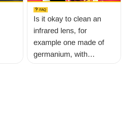
FAQ
Is it okay to clean an
infrared lens, for
example one made of
germanium, with
ethanol?