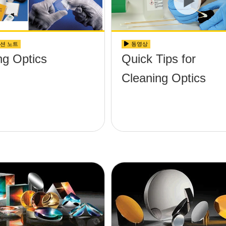
션 노트
동영상
ng Optics
Quick Tips for
Cleaning Optics