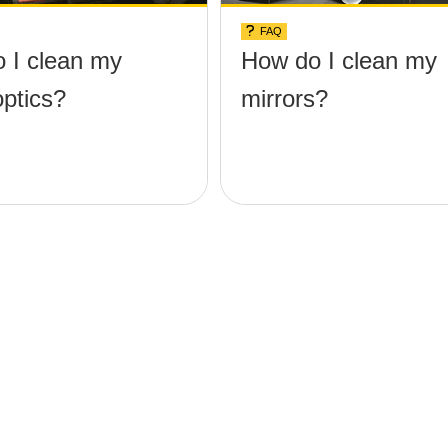
FAQ
 I clean my
How do I clean my
optics?
mirrors?