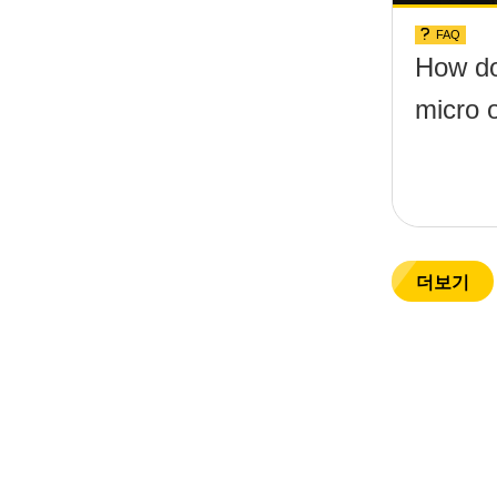
FAQ
How do
micro 
더보기