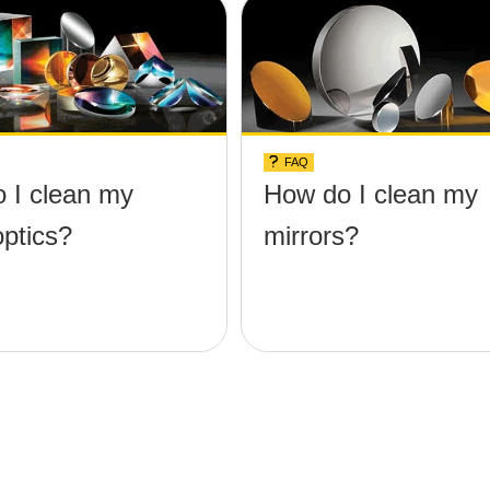
FAQ
 I clean my
How do I clean my
optics?
mirrors?