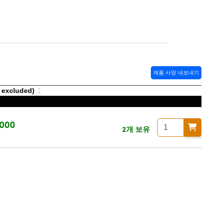
제품 사양 내보내기
excluded)
000
2개 보유
청