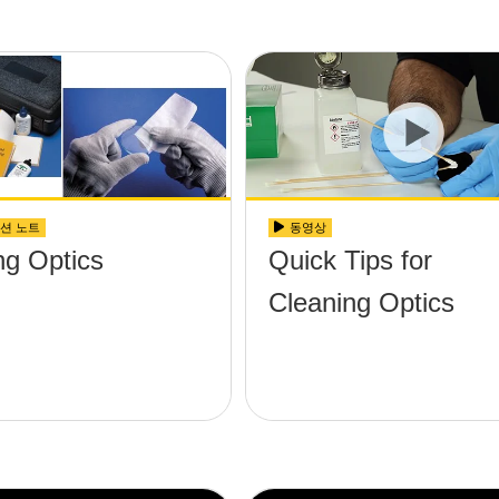
션 노트
동영상
ng Optics
Quick Tips for
Cleaning Optics