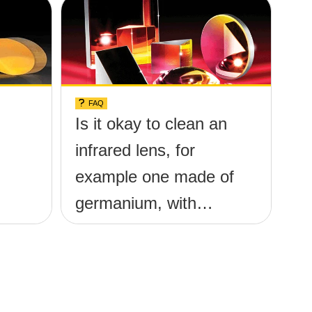
FAQ
Is it okay to clean an
infrared lens, for
example one made of
germanium, with
ethanol?