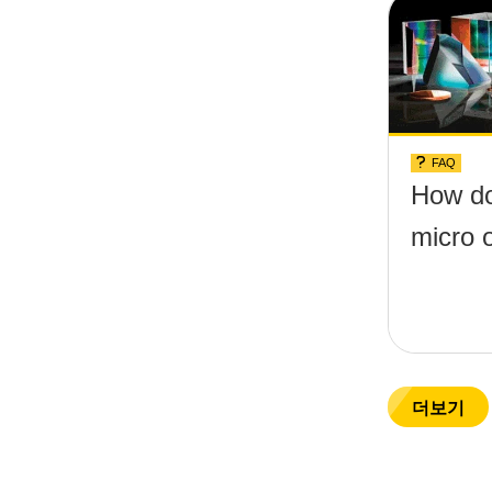
FAQ
How do
micro 
더보기