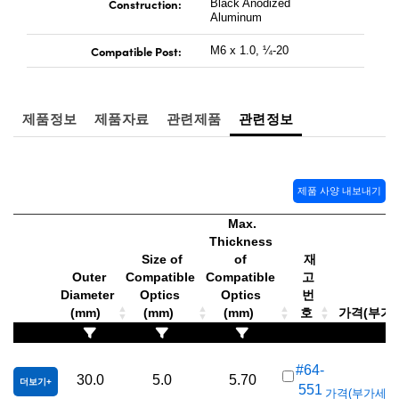
Construction:
Black Anodized
Direct Microscopes
Optical Components
Aluminum
n Labs™
Compatible Post:
M6 x 1.0, ¼-20
copy
제품정보
제품자료
관련제품
관련정보
s
제품 사양 내보내기
Gratings™
Max.
X
Thickness
Size of
of
재
Outer
Compatible
Compatible
고
ical Components
Diameter
Optics
Optics
번
(mm)
(mm)
(mm)
호
가격(부가세 
ovations (UFI)
K
#64-
30.0
5.0
5.70
더보기
551
가격(부가세 별도/