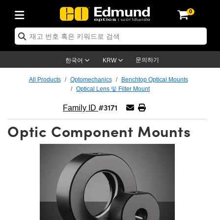
0
ics
r Optics
omechanics
roscopy
ers
ging Lenses
meras
이트 & 조명
 Targets
ing & Detection
& Production
 By Application
p By Brand
 Products
rance Products
rtified Products
es
s
cs® Objectives
es
Length Lenses
s
on Lighting
est Targets
rology
ning
ser Optics
Optics
문의하기
한국어
KRW
ors
e System
ectives
rement and Electronics
Lenses
ernet Cameras
st Targets
on Solutions
andling Tools
ng
 신제품
ptics
 Optomechanics
All Products
Optomechanics
Benchtop Optical Mounts
Optical Lens 및 Filter Mount
 Diffusers
ows
tical Mounts
ectives
(S-Mount Lenses)
IR Cameras
 Lighting
sis & Stage Micrometers
rement and Electronics
s
meras
chanics
ptomechanics
asers
#3171
Family ID
rs
stem
ives
ifiers
ble Magnification Lenses
n Cameras
es
 Level Test Targets
sives
y
copy
asers
Microscopy
Optic Component Mounts
 Optics
ics
les and Breadboards
ives
Objectives
ras
 Accessories
s
ened Products
al Imaging
 Lenses
icroscopy
Imaging Lenses
s
Expanders
tages
ected Objectives
nics
s
 Cameras
tion
gs
질
maging
s
maging Lenses
Cameras
l Assemblies
es and Slides
gate Objectives
ories
Lenses
n Labs Cameras™
y
d Accessories
l Imaging
tion
ameras
llumination
Gratings
Shaping
pertures
bjectives
ction
uction and Advanced Photography
 and Roughness Standards
 Microscopy
and Detection
lumination
est Targets