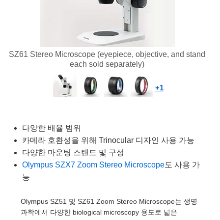
es
rs
tives
essories
ls
ogies
ation
 제품생산
rgets
ng and Detection
Components
ics
omponents
g and Detection
nd Production
ators
ems
as
Detection
ocessing
d Production
SZ61 Stereo Microscope (eyepiece, objective, and stand
each sold separately)
n
s
ies and Optomechanics
 제품생산
ce Tomography
+1
nses
face Cameras
품
ts
다양한 배율 범위
ttering) Coated Optics
ge Micrometers
elopment Systems
카메라 호환성을 위해 Trinocular 디자인 사용 가능
다양한 마운팅 스탠드 및 구성
al Elements (DOE)
anics
ptical Company
Olympus SZX7 Zoom Stereo Microscope
도 사용 가
능
 Couplers
Olympus SZ51 및 SZ61 Zoom Stereo Microscope는 생명
과학에서 다양한 biological microscopy 용도로 넓은