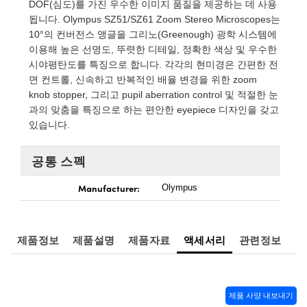
t Microscopes
cal Components
DOF(심도)를 가진 우수한 이미지 품질을 제공하는 데 사용
됩니다. Olympus SZ51/SZ61 Zoom Stereo Microscopes는
s™
10°의 컨버전스 앵글을 그리노(Greenough) 광학 시스템에
이용해 높은 선명도, 뚜렷한 디테일, 정확한 색상 및 우수한
시야평탄도를 특징으로 합니다. 각각의 현미경은 간편한 전
면 컨트롤, 신속하고 반복적인 배율 변경을 위한 zoom
knob stopper, 그리고 pupil aberration control 및 적절한 눈
과의 맞춤을 특징으로 하는 편안한 eyepiece 디자인을 갖고
있습니다.
ings™
공통 스펙
Manufacturer:
Olympus
Components
제품정보
제품설명
제품자료
액세서리
관련정보
ons (UFI)
제품 사양 내보내기