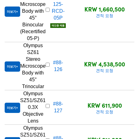
Microscope
125-
KRW 1,660,500
Body with
RCD-
더보기
견적 요청
45°
05P
Binocular
재인증 제품
(Recertified
05-P)
Olympus
SZ61
Stereo
KRW 4,538,500
#88-
Microscope
더보기
126
견적 요청
Body with
45°
Trinocular
Olympus
SZ51/SZ61
KRW 611,900
#88-
0.3X
더보기
127
견적 요청
Objective
Lens
Olympus
SZ51/SZ61
#88-