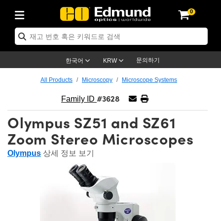
0
tics
chanics
copy
 Lenses
as
& 조명
gets
& Detection
oduction
Application
 Brand
ducts
e Products
ed Products
Objectives
h Lenses
ghting
argets
y
Optics
문의하기
한국어
KRW
tem
ves
t and Electronics
s
 Cameras
rgets
olutions
ing Tools
품
mechanics
All Products
Microscopy
Microscope Systems
#3628
users
l Mounts
ves
unt Lenses)
meras
hting
 Stage Micrometers
t and Electronics
ics
echanics
Family ID
Olympus SZ51 and SZ61
s
Magnification Lenses
eras
l Test Targets
s
oscopy
Zoom Stereo Microscopes
cs
nd Breadboards
tives
ssories
 Products
maging
ses
scopy
ng Lenses
Olympus
상세 정보 보기
nders
 Objectives
eras
g
g Lenses
ras
emblies
d Slides
Objectives
s
bs Cameras™
essories
ging
as
nation
ngs
ing
res
ives
on and Advanced Photography
Roughness Standards
roscopy
Detection
ation
argets