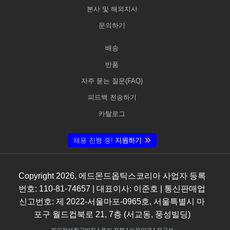
본사 및 해외지사
문의하기
배송
반품
자주 묻는 질문(FAQ)
피드백 전송하기
카탈로그
채용 진행 중!
지원하기
Copyright
2026
, 에드몬드옵틱스코리아 사업자 등록
번호: 110-81-74657 | 대표이사: 이준호 | 통신판매업
신고번호: 제 2022-서울마포-0965호, 서울특별시 마
포구 월드컵북로 21, 7층 (서교동, 풍성빌딩)