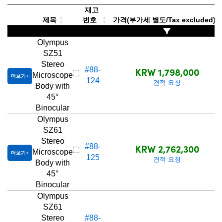
재고
제목
번호
가격(부가세 별도/Tax excluded)
Olympus
SZ51
Stereo
KRW 1,798,000
#88-
Microscope
더보기
124
견적 요청
Body with
45°
Binocular
Olympus
SZ61
Stereo
KRW 2,762,300
#88-
Microscope
더보기
125
견적 요청
Body with
45°
Binocular
Olympus
SZ61
Stereo
#88-