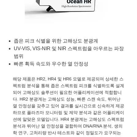
semblies
splitters
s
 Objectives
as
nt Tools
echnologies
llumination
실 또는 제품생산
Test Targets
d Testing and Detection
ns Accessories
tical Components
roscopy
mechanics
명
ameras
tical Components
ty
MR
Testing and Detection
d Lab and Production
ptics
nd Isolators
e Systems
 Cameras
g and Detection
rial Processing
 Lab and Production
좁은 피크 식별을 위한 고해상도 분광계
cs
rization
 Filters
cessories and Optomechanics
실 또는 제품생산
oherence Tomography
ner
UV-VIS, VIS-NIR 및 NIR 스펙트럼을 아우르는 파장
범위
cs
ms
oom Lenses
d Interface Cameras
빠른 획득 속도와 우수한 열 안정성
Optics
학 신제품
y Targets
ystems
해당 제품은 HR2, HR4 및 HR6 모델로 제공되며 상세한 스
eam Sputtering) Coated Optics
nd Stage Micrometers
ras
ng Development Systems
펙트럼 분석을 통해 좁은 스펙트럼 피크를 식별하도록 설계
되어 고해상도 솔루션이 필요한 어플리케이션에 적합합니
e Optical Elements (DOE)
y Mechanics
hoto-Optical Company
다. HR2 분광계는 고해상도 성능, 빠른 스캔 속도, 뛰어난
열 안정성을 갖추고 있어 결과를 실시간으로 신속하게 제공
s
하므로 플라즈마 모니터링 및 제약 분석과 같은 어플리케이
션에 알맞은 모델입니다. HR4 분광계는 고해상도 스펙트럼
es and Couplers
분석과 뛰어난 열 안정성을 결합하여 DNA/RNA 분석, 생의
학 연구, 고처리량 반사 테스트와 같이 정밀도가 요구되는