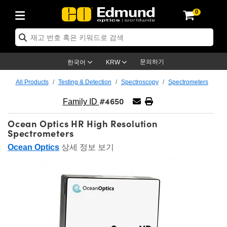
0
ptics
ser Optics
ptomechanics
icroscopy
asers
aging Lenses
ameras
라이트 & 조명
st Targets
ting & Detection
b & Production
op By Application
op By Brand
ew Products
earance Products
ertified Products
nses
ors
em
tics® Objectives
rces
l Length Lenses
ras
sion Lighting
 Test Targets
etrology
eaning
ng
C®
s
Laser Optics
d Optics
문의하기
한국어
KRW
rrors
es
age System
bjectives
surement and Electronics
c Lenses
hernet Cameras
명
Test Targets
sion Solutions
 Handling Tools
ing
on
학 신제품
 Optics
ed Optomechanics
All Products
Testing & Detection
Spectroscopy
Spectrometers
#4650
nd Diffusers
dows
Optical Mounts
bjectives
cs
s (S-Mount Lenses)
FLIR Cameras
py Lighting
lysis & Stage Micrometers
surement and Electronics
ols
ameras
®
mechanics
 Optomechanics
 Lasers
Family ID
Ocean Optics HR High Resolution
ters
rs
System
ctives
plifiers
iable Magnification Lenses
ion Cameras
rces
ay Level Test Targets
hesives
opy
scopy
Lasers
d Microscopy
Spectrometers
on Optics
Optics
ables and Breadboards
ctives
ty
e Objectives
meras
on Accessories
ets
ckened Products
onal Imaging
ng Lenses
 Microscopy
d Imaging Lenses
Ocean Optics
상세 정보 보기
ers
m Expanders
 Stages
orrected Objectives
hanics
ses
ng Cameras
nation
ings
rs
 재질
 Imaging
ras
 Imaging Lenses
d Cameras
cal Assemblies
ages and Slides
jugate Objectives
ssories
d Lenses
ion Labs Cameras™
opy
and Accessories
cal Imaging
nation
 Cameras
 Illumination
n Gratings
m Shaping
 Apertures
 Objectives
duction
oduction and Advanced
as
ig and Roughness Standards
on Microscopy
g and Detection
Illumination
 Test Targets
hy