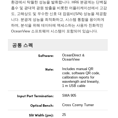
 Direct Microscopes
® Optical Components
환경에서 탁월한 성능을 발휘합니다. HR6 분광계는 단백질
흡수 및 광대역 광원 방출을 비롯한 어플리케이션에서 고감
s
ion Labs™
도, 고해상도 및 우수한 신호 대 잡음비(S/N) 성능을 제공합
니다. 분광계 성능을 최적화하고, 시스템 통합을 용이하게
scopy
하며, 분석을 위해 데이터에 액세스하는 사용자 친화적인
OceanView 소프트웨어 시스템이 포함되어 있습니다.
ics
공통 스펙
Software:
OceanDirect &
n Gratings™
OceanView
Note:
Includes manual QR
AX
code, software QR code,
calibration reports for
wavelength and linearity,
tical Components
1 m USB cable
Input Port Termination:
SMA 905
Optical Bench:
Cross Czerny Turner
Innovations (UFI)
Slit Width (μm):
25