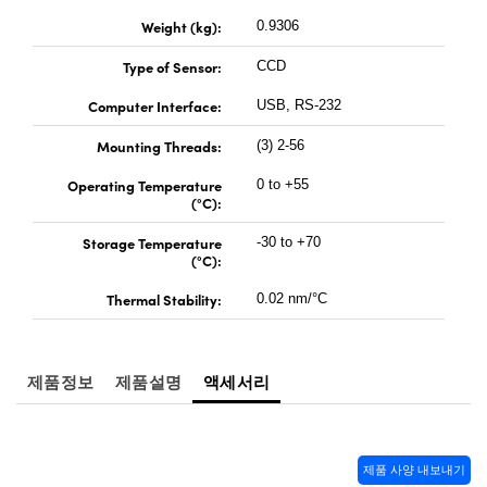
Weight (kg):
0.9306
Type of Sensor:
CCD
Computer Interface:
USB, RS-232
Mounting Threads:
(3) 2-56
Operating Temperature
0 to +55
(°C):
Storage Temperature
-30 to +70
(°C):
Thermal Stability:
0.02 nm/°C
제품정보
제품설명
액세서리
제품 사양 내보내기