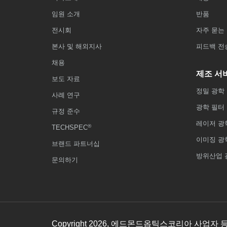
임원 소개
반품
전시회
자주 묻는 
본사 및 해외지사
피드백 전
채용
제조 서
보도 자료
정밀 광학
사례 연구
광학 필터
규정 준수
레이저 광
®
TECHSPEC
이미징 광
브랜드 파트너십
방위산업 
문의하기
Copyright
2026
, 에드몬드옵틱스코리아 사업자 등록번호