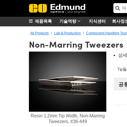
제품목록
기술역량
지식센터
회사정
All Products
Lab & Production
Component Handling Tool
Non-Marring Tweezers
섬세
Tip
공
Resin 1.2mm Tip Width, Non-Marring
Tweezers, #36-449