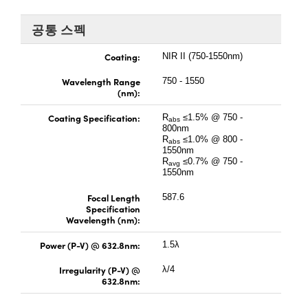
 Direct Microscopes
® Optical Components
공통 스펙
s
ion Labs™
Coating:
NIR II (750-1550nm)
scopy
Wavelength Range
750 - 1550
(nm):
ics
Coating Specification:
R
≤1.5% @ 750 -
abs
800nm
R
≤1.0% @ 800 -
abs
1550nm
n Gratings™
R
≤0.7% @ 750 -
avg
1550nm
AX
Focal Length
587.6
Specification
tical Components
Wavelength (nm):
Power (P-V) @ 632.8nm:
1.5λ
Irregularity (P-V) @
λ/4
Innovations (UFI)
632.8nm: