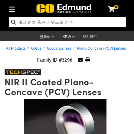
0
ptics
ser Optics
ptomechanics
icroscopy
asers
aging Lenses
ameras
라이트 & 조명
st Targets
ting & Detection
b & Production
op By Application
op By Brand
ew Products
earance Products
ertified Products
nses
ors
em
tics® Objectives
rces
l Length Lenses
ras
sion Lighting
 Test Targets
etrology
eaning
ng
C®
s
Laser Optics
d Optics
문의하기
한국어
KRW
rrors
es
age System
bjectives
surement and Electronics
c Lenses
hernet Cameras
명
Test Targets
sion Solutions
 Handling Tools
ing
on
학 신제품
 Optics
ed Optomechanics
All Products
Optics
Optical Lenses
Plano-Concave (PCV) Lenses
#3298
nd Diffusers
dows
Optical Mounts
bjectives
cs
s (S-Mount Lenses)
FLIR Cameras
py Lighting
lysis & Stage Micrometers
surement and Electronics
ols
ameras
®
mechanics
 Optomechanics
 Lasers
Family ID
ters
rs
System
ctives
plifiers
iable Magnification Lenses
ion Cameras
rces
ay Level Test Targets
hesives
opy
scopy
Lasers
d Microscopy
NIR II Coated Plano-
on Optics
Optics
ables and Breadboards
ctives
ty
e Objectives
meras
on Accessories
ets
ckened Products
onal Imaging
ng Lenses
 Microscopy
d Imaging Lenses
Concave (PCV) Lenses
ers
m Expanders
 Stages
orrected Objectives
hanics
ses
ng Cameras
nation
ings
rs
 재질
 Imaging
ras
 Imaging Lenses
d Cameras
cal Assemblies
ages and Slides
jugate Objectives
ssories
d Lenses
ion Labs Cameras™
opy
and Accessories
cal Imaging
nation
 Cameras
 Illumination
n Gratings
m Shaping
 Apertures
 Objectives
duction
oduction and Advanced
as
ig and Roughness Standards
on Microscopy
g and Detection
Illumination
 Test Targets
hy