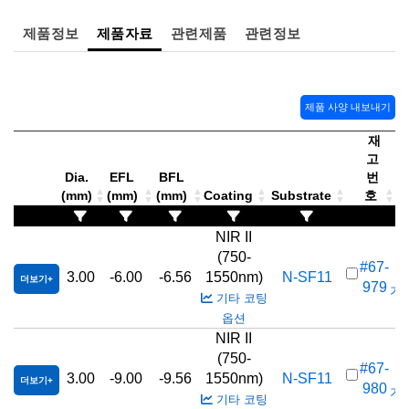
제품정보
제품자료
관련제품
관련정보
제품 사양 내보내기
재
고
Dia.
EFL
BFL
번
(mm)
(mm)
(mm)
Coating
Substrate
호
가
NIR II
(750-
#67-
3.00
-6.00
-6.56
1550nm)
N-SF11
더보기
979
가격
기타 코팅
옵션
NIR II
(750-
#67-
3.00
-9.00
-9.56
1550nm)
N-SF11
더보기
980
가격
기타 코팅