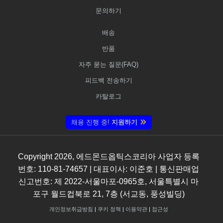
문의하기
배송
반품
자주 묻는 질문(FAQ)
피드백 전송하기
카탈로그
채용 진행 중!
지원하기
Copyright
2026
, 에드몬드옵틱스코리아 사업자 등록
번호: 110-81-74657 | 대표이사: 이준호 | 통신판매업
신고번호: 제 2022-서울마포-0965호, 서울특별시 마
포구 월드컵북로 21, 7층 (서교동, 풍성빌딩)
개인정보취급방침
|
쿠키 정책
|
이용약관
|
접근성