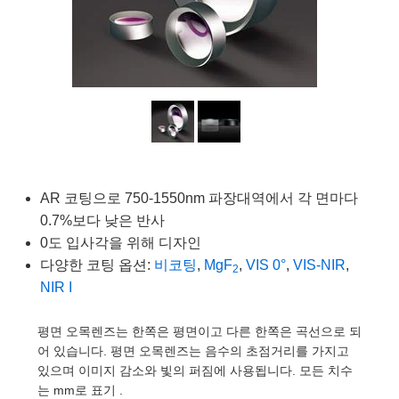
semblies
splitters
s
 Objectives
as
nt Tools
echnologies
llumination
실 또는 제품생산
Test Targets
d Testing and Detection
ns Accessories
tical Components
roscopy
mechanics
명
ameras
tical Components
ty
MR
Testing and Detection
d Lab and Production
ptics
nd Isolators
e Systems
 Cameras
g and Detection
rial Processing
 Lab and Production
cs
rization
 Filters
cessories and Optomechanics
실 또는 제품생산
oherence Tomography
ner
cs
ms
oom Lenses
d Interface Cameras
AR 코팅으로 750-1550nm 파장대역에서 각 면마다
Optics
학 신제품
y Targets
ystems
0.7%보다 낮은 반사
0도 입사각을 위해 디자인
eam Sputtering) Coated Optics
nd Stage Micrometers
ras
ng Development Systems
다양한 코팅 옵션:
비코팅
,
MgF
,
VIS 0°
,
VIS-NIR
,
2
e Optical Elements (DOE)
y Mechanics
hoto-Optical Company
NIR I
s
평면 오목렌즈는 한쪽은 평면이고 다른 한쪽은 곡선으로 되
어 있습니다. 평면 오목렌즈는 음수의 초점거리를 가지고
es and Couplers
있으며 이미지 감소와 빛의 퍼짐에 사용됩니다. 모든 치수
는 mm로 표기 .