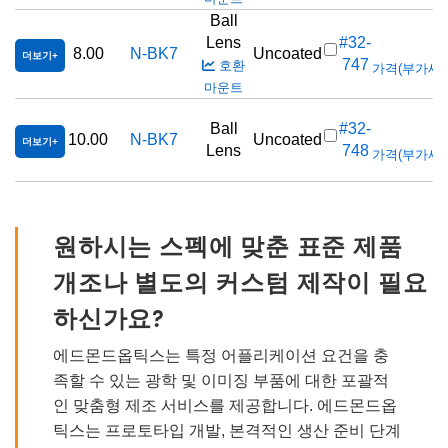
Ball
Lens
#32-
8.00
N-BK7
Uncoated
더보기
747
호환
가격(부가세 별도
마운트
Ball
#32-
10.00
N-BK7
Uncoated
더보기
Lens
748
가격(부가세 별도
원하시는 스펙에 맞춘 표준 제품
개조나 별도의 커스텀 제작이 필요
하신가요?
에드몬드옵틱스는 특정 어플리케이션 요건을 충
족할 수 있는 광학 및 이미징 부품에 대한 포괄적
인 맞춤형 제조 서비스를 제공합니다. 에드몬드옵
틱스는 프로토타입 개발, 본격적인 생산 준비 단계