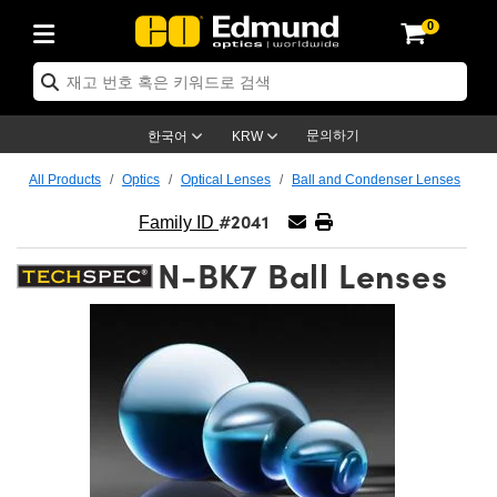
0
ptics
ser Optics
ptomechanics
icroscopy
asers
aging Lenses
ameras
라이트 & 조명
st Targets
ting & Detection
b & Production
op By Application
op By Brand
ew Products
earance Products
ertified Products
nses
ors
em
tics® Objectives
rces
l Length Lenses
ras
sion Lighting
 Test Targets
etrology
eaning
ng
C®
s
Laser Optics
d Optics
문의하기
한국어
KRW
rrors
es
age System
bjectives
surement and Electronics
c Lenses
hernet Cameras
명
Test Targets
sion Solutions
 Handling Tools
ing
on
학 신제품
 Optics
ed Optomechanics
All Products
Optics
Optical Lenses
Ball and Condenser Lenses
#2041
nd Diffusers
dows
Optical Mounts
bjectives
cs
s (S-Mount Lenses)
FLIR Cameras
py Lighting
lysis & Stage Micrometers
surement and Electronics
ols
ameras
®
mechanics
 Optomechanics
 Lasers
Family ID
N-BK7 Ball Lenses
ters
rs
System
ctives
plifiers
iable Magnification Lenses
ion Cameras
rces
ay Level Test Targets
hesives
opy
scopy
Lasers
d Microscopy
on Optics
Optics
ables and Breadboards
ctives
ty
e Objectives
meras
on Accessories
ets
ckened Products
onal Imaging
ng Lenses
 Microscopy
d Imaging Lenses
ers
m Expanders
 Stages
orrected Objectives
hanics
ses
ng Cameras
nation
ings
rs
 재질
 Imaging
ras
 Imaging Lenses
d Cameras
cal Assemblies
ages and Slides
jugate Objectives
ssories
d Lenses
ion Labs Cameras™
opy
and Accessories
cal Imaging
nation
 Cameras
 Illumination
n Gratings
m Shaping
 Apertures
 Objectives
duction
oduction and Advanced
as
ig and Roughness Standards
on Microscopy
g and Detection
Illumination
 Test Targets
hy