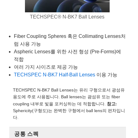
semblies
splitters
s
 Objectives
as
nt Tools
echnologies
llumination
실 또는 제품생산
Test Targets
d Testing and Detection
ns Accessories
TECHSPEC® N-BK7 Ball Lenses
tical Components
roscopy
mechanics
명
ameras
tical Components
ty
MR
Testing and Detection
d Lab and Production
ptics
nd Isolators
e Systems
 Cameras
g and Detection
rial Processing
 Lab and Production
Fiber Coupling Spheres 혹은 Collimating Lenses처
럼 사용 가능
cs
rization
 Filters
cessories and Optomechanics
실 또는 제품생산
oherence Tomography
ner
Aspheric Lenses를 위한 사전 형성 (Pre-Forms)에
cs
ms
oom Lenses
d Interface Cameras
적합
여러 가지 사이즈로 제공 가능
Optics
학 신제품
y Targets
ystems
TECHSPEC N-BK7 Half-Ball Lenses
이용 가능
eam Sputtering) Coated Optics
nd Stage Micrometers
ras
ng Development Systems
TECHSPEC N-BK7 Ball Lenses는 유리 구형으로서 광섬유
용도에 주로 사용됩니다. Ball lenses는 괌섬유 또는 fiber
e Optical Elements (DOE)
y Mechanics
hoto-Optical Company
참고:
coupling 내부로 빛을 포커싱하는 데 적합합니다.
Sphericity(구형도)는 완벽한 구형에서 ball lens의 편차입니
s
다.
es and Couplers
공통 스펙