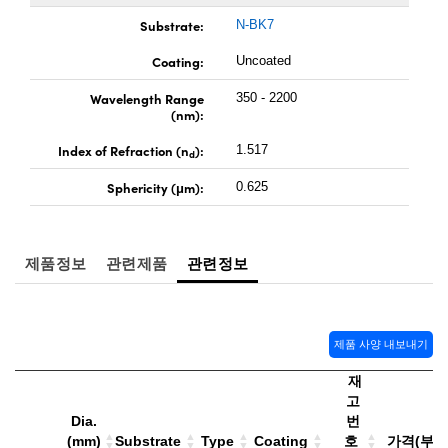
 Direct Microscopes
® Optical Components
Substrate:
N-BK7
s
ion Labs™
Coating:
Uncoated
scopy
Wavelength Range
350 - 2200
(nm):
ics
Index of Refraction (n
):
1.517
d
Sphericity (μm):
0.625
n Gratings™
제품정보
관련제품
관련정보
AX
tical Components
제품 사양 내보내기
재
Innovations (UFI)
고
Dia.
번
(mm)
Substrate
Type
Coating
호
가격(부가세 