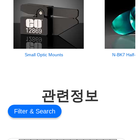
Small Optic Mounts
N-BK7 Half-Ba
관련정보
Filter