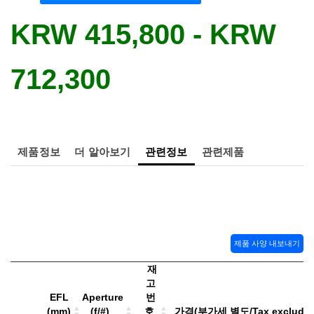
 Direct Microscopes
® Optical Components
KRW 415,800 - KRW
s
ion Labs™
scopy
712,300
ics
제품정보
더 알아보기
관련정보
관련제품
n Gratings™
AX
tical Components
제품 사양 내보내기
재
Innovations (UFI)
고
EFL
Aperture
번
(mm)
(f/#)
호
가격(부가세 별도/Tax exclude