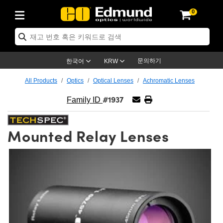
0
ptics
ser Optics
ptomechanics
icroscopy
asers
aging Lenses
ameras
라이트 & 조명
st Targets
ting & Detection
b & Production
op By Application
op By Brand
ew Products
earance Products
ertified Products
nses
ors
em
tics® Objectives
rces
l Length Lenses
ras
sion Lighting
 Test Targets
etrology
eaning
ng
C®
s
Laser Optics
d Optics
문의하기
한국어
KRW
rrors
es
age System
bjectives
surement and Electronics
c Lenses
hernet Cameras
명
Test Targets
sion Solutions
 Handling Tools
ing
on
학 신제품
 Optics
ed Optomechanics
All Products
Optics
Optical Lenses
Achromatic Lenses
#1937
nd Diffusers
dows
Optical Mounts
bjectives
cs
s (S-Mount Lenses)
FLIR Cameras
py Lighting
lysis & Stage Micrometers
surement and Electronics
ols
ameras
®
mechanics
 Optomechanics
 Lasers
Family ID
ters
rs
System
ctives
plifiers
iable Magnification Lenses
ion Cameras
rces
ay Level Test Targets
hesives
opy
scopy
Lasers
d Microscopy
Mounted Relay Lenses
on Optics
Optics
ables and Breadboards
ctives
ty
e Objectives
meras
on Accessories
ets
ckened Products
onal Imaging
ng Lenses
 Microscopy
d Imaging Lenses
ers
m Expanders
 Stages
orrected Objectives
hanics
ses
ng Cameras
nation
ings
rs
 재질
 Imaging
ras
 Imaging Lenses
d Cameras
cal Assemblies
ages and Slides
jugate Objectives
ssories
d Lenses
ion Labs Cameras™
opy
and Accessories
cal Imaging
nation
 Cameras
 Illumination
n Gratings
m Shaping
 Apertures
 Objectives
duction
oduction and Advanced
as
ig and Roughness Standards
on Microscopy
g and Detection
Illumination
 Test Targets
hy