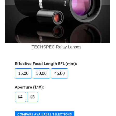
semblies
splitters
s
 Objectives
as
nt Tools
echnologies
llumination
실 또는 제품생산
Test Targets
d Testing and Detection
ns Accessories
tical Components
roscopy
mechanics
명
ameras
tical Components
ty
MR
Testing and Detection
d Lab and Production
ptics
nd Isolators
e Systems
 Cameras
g and Detection
rial Processing
 Lab and Production
cs
rization
 Filters
cessories and Optomechanics
실 또는 제품생산
oherence Tomography
ner
TECHSPEC Relay Lenses
cs
ms
oom Lenses
d Interface Cameras
Optics
학 신제품
y Targets
ystems
Effective Focal Length EFL (mm):
eam Sputtering) Coated Optics
nd Stage Micrometers
ras
ng Development Systems
15.00
30.00
45.00
e Optical Elements (DOE)
y Mechanics
hoto-Optical Company
Aperture (f/#):
s
f/4
f/8
es and Couplers
COMPARE AVAILABLE SELECTIONS