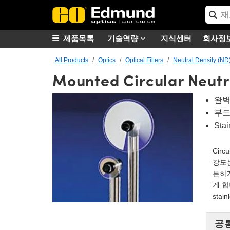
제품목록
기술역량
지식센터
회사정
All Products
Optics
Optical Filters
Neutral Density (ND)
Mounted Circular Neutra
완벽
부드
Sta
Cir
강도는
튼하게
게 합
stain
공