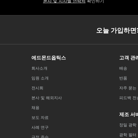
본사 및 지사별 연락처
확인하기
오늘 가입하면
에드몬드옵틱스
고객 관
회사소개
배송
임원 소개
반품
전시회
자주 묻는 
본사 및 해외지사
피드백 전
채용
제조 서
보도 자료
정밀 광학
사례 연구
광학 필터
규정 준수