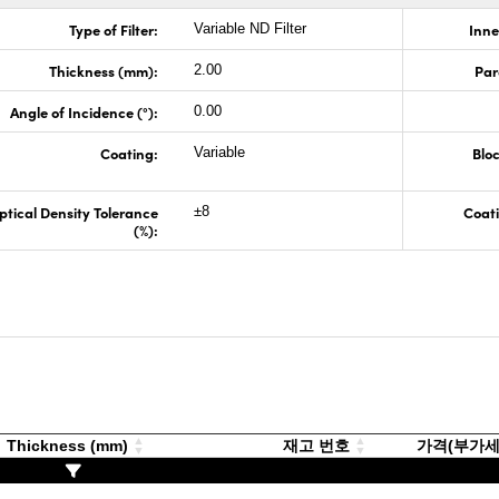
Type of Filter:
Inne
Variable ND Filter
Thickness (mm):
Par
2.00
Angle of Incidence (°):
0.00
Coating:
Blo
Variable
ptical Density Tolerance
Coati
±8
(%):
Thickness (mm)
재고 번호
가격(부가세 별