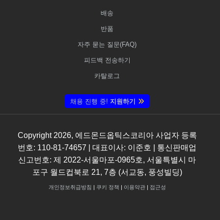
배송
반품
자주 묻는 질문(FAQ)
피드백 전송하기
카탈로그
채용 진행 중!
지원하기
Copyright
2026
, 에드몬드옵틱스코리아 사업자 등록
번호: 110-81-74657 | 대표이사: 이준호 | 통신판매업
신고번호: 제 2022-서울마포-0965호, 서울특별시 마
포구 월드컵북로 21, 7층 (서교동, 풍성빌딩)
개인정보취급방침
|
쿠키 정책
|
이용약관
|
접근성