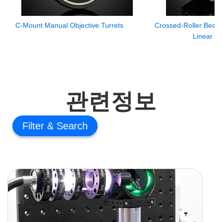
C-Mount Manual Objective Turrets
Crossed-Roller Beari
Linear S
관련정보
Filter