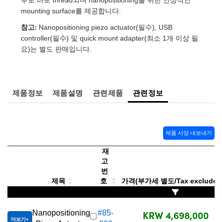
 Direct Microscopes
® Optical Components
mounting surface를 제공합니다.
s
ion Labs™
참고:
Nanopositioning piezo actuator(필수), USB
controller(필수) 및 quick mount adapter(최소 1개 이상 필
scopy
요)는 별도 판매입니다.
ics
제품정보
제품설명
관련제품
관련정보
n Gratings™
AX
제품 사양 내보내기
재
tical Components
고
번
제목
호
가격(부가세 별도/Tax excluded
Innovations (UFI)
KRW 4,698,000
Nanopositioning
#85-
더보기