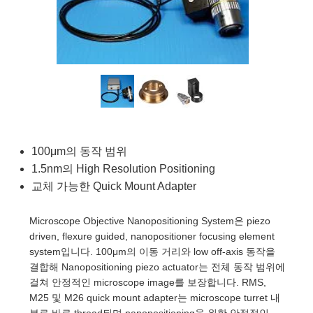
semblies
splitters
s
 Objectives
as
nt Tools
echnologies
llumination
실 또는 제품생산
Test Targets
d Testing and Detection
ns Accessories
tical Components
roscopy
mechanics
명
ameras
tical Components
ty
MR
Testing and Detection
d Lab and Production
ptics
nd Isolators
e Systems
 Cameras
g and Detection
rial Processing
 Lab and Production
cs
rization
 Filters
cessories and Optomechanics
실 또는 제품생산
oherence Tomography
ner
cs
ms
oom Lenses
d Interface Cameras
100μm의 동작 범위
Optics
학 신제품
y Targets
ystems
1.5nm의 High Resolution Positioning
교체 가능한 Quick Mount Adapter
eam Sputtering) Coated Optics
nd Stage Micrometers
ras
ng Development Systems
Microscope Objective Nanopositioning System은 piezo
e Optical Elements (DOE)
y Mechanics
hoto-Optical Company
driven, flexure guided, nanopositioner focusing element
system입니다. 100μm의 이동 거리와 low off-axis 동작을
s
결합해 Nanopositioning piezo actuator는 전체 동작 범위에
걸쳐 안정적인 microscope image를 보장합니다. RMS,
es and Couplers
M25 및 M26 quick mount adapter는 microscope turret 내
부로 바로 thread되며 nanopositioning을 위한 안정적인