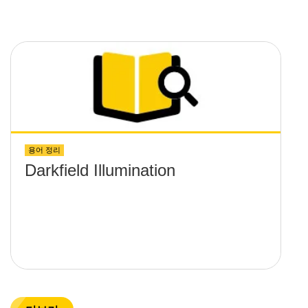
용어 정리
Darkfield Illumination