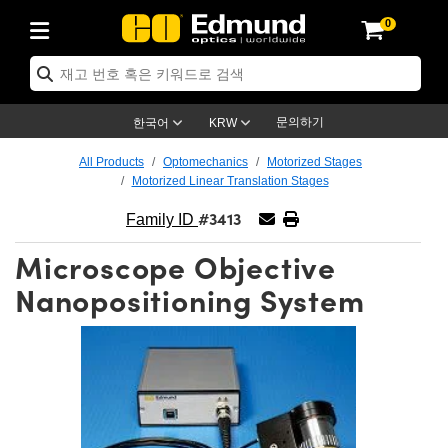
0
ptics
ser Optics
ptomechanics
icroscopy
asers
aging Lenses
ameras
라이트 & 조명
st Targets
ting & Detection
b & Production
op By Application
op By Brand
ew Products
earance Products
ertified Products
nses
ors
em
tics® Objectives
rces
l Length Lenses
ras
sion Lighting
 Test Targets
etrology
eaning
ng
C®
s
Laser Optics
d Optics
문의하기
한국어
KRW
rrors
es
age System
bjectives
surement and Electronics
c Lenses
hernet Cameras
명
Test Targets
sion Solutions
 Handling Tools
ing
on
학 신제품
 Optics
ed Optomechanics
All Products
Optomechanics
Motorized Stages
Motorized Linear Translation Stages
nd Diffusers
dows
Optical Mounts
bjectives
cs
s (S-Mount Lenses)
FLIR Cameras
py Lighting
lysis & Stage Micrometers
surement and Electronics
ols
ameras
®
mechanics
 Optomechanics
 Lasers
#3413
Family ID
ters
rs
System
ctives
plifiers
iable Magnification Lenses
ion Cameras
rces
ay Level Test Targets
hesives
opy
scopy
Lasers
d Microscopy
Microscope Objective
on Optics
Optics
ables and Breadboards
ctives
ty
e Objectives
meras
on Accessories
ets
ckened Products
onal Imaging
ng Lenses
 Microscopy
d Imaging Lenses
Nanopositioning System
ers
m Expanders
 Stages
orrected Objectives
hanics
ses
ng Cameras
nation
ings
rs
 재질
 Imaging
ras
 Imaging Lenses
d Cameras
cal Assemblies
ages and Slides
jugate Objectives
ssories
d Lenses
ion Labs Cameras™
opy
and Accessories
cal Imaging
nation
 Cameras
 Illumination
n Gratings
m Shaping
 Apertures
 Objectives
duction
oduction and Advanced
as
ig and Roughness Standards
on Microscopy
g and Detection
Illumination
 Test Targets
hy