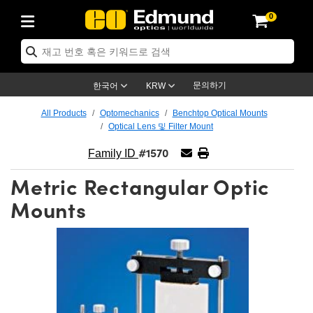
0
ptics
ser Optics
ptomechanics
icroscopy
asers
aging Lenses
ameras
라이트 & 조명
st Targets
ting & Detection
b & Production
op By Application
op By Brand
ew Products
earance Products
ertified Products
nses
ors
em
tics® Objectives
rces
l Length Lenses
ras
sion Lighting
 Test Targets
etrology
eaning
ng
C®
s
Laser Optics
d Optics
문의하기
한국어
KRW
rrors
es
age System
bjectives
surement and Electronics
c Lenses
hernet Cameras
명
Test Targets
sion Solutions
 Handling Tools
ing
on
학 신제품
 Optics
ed Optomechanics
All Products
Optomechanics
Benchtop Optical Mounts
Optical Lens 및 Filter Mount
nd Diffusers
dows
Optical Mounts
bjectives
cs
s (S-Mount Lenses)
FLIR Cameras
py Lighting
lysis & Stage Micrometers
surement and Electronics
ols
ameras
®
mechanics
 Optomechanics
 Lasers
#1570
Family ID
ters
rs
System
ctives
plifiers
iable Magnification Lenses
ion Cameras
rces
ay Level Test Targets
hesives
opy
scopy
Lasers
d Microscopy
Metric Rectangular Optic
on Optics
Optics
ables and Breadboards
ctives
ty
e Objectives
meras
on Accessories
ets
ckened Products
onal Imaging
ng Lenses
 Microscopy
d Imaging Lenses
Mounts
ers
m Expanders
 Stages
orrected Objectives
hanics
ses
ng Cameras
nation
ings
rs
 재질
 Imaging
ras
 Imaging Lenses
d Cameras
cal Assemblies
ages and Slides
jugate Objectives
ssories
d Lenses
ion Labs Cameras™
opy
and Accessories
cal Imaging
nation
 Cameras
 Illumination
n Gratings
m Shaping
 Apertures
 Objectives
duction
oduction and Advanced
as
ig and Roughness Standards
on Microscopy
g and Detection
Illumination
 Test Targets
hy