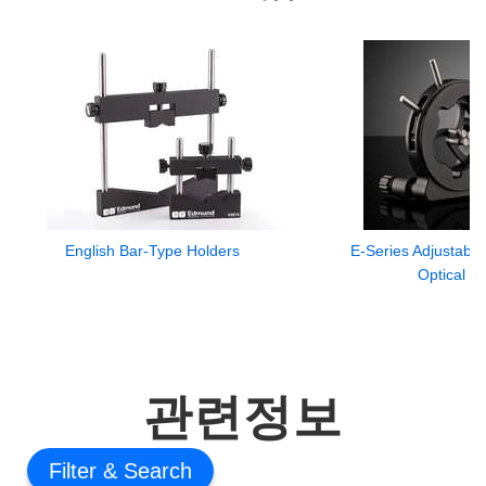
English Bar-Type Holders
E-Series Adjustable
Optical M
관련정보
Filter