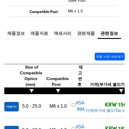
Steel Post
 Direct Microscopes
® Optical Components
Compatible Post:
M6 x 1.0
s
ion Labs™
scopy
제품정보
제품자료
액세서리
관련제품
관련정보
ics
제품 사양 내보내기
n Gratings™
Size of
재
Compatible
고
AX
Optics
Compatible
번
(mm)
Post
호
가격(부가세 별도/Tax e
tical Components
KRW 156,
#54-
5.0 - 25.0
M6 x 1.0
더보기
994
가격(부가세 별도/Tax excl
Innovations (UFI)
KRW 182,
#54-