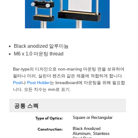
semblies
splitters
s
 Objectives
as
nt Tools
echnologies
llumination
실 또는 제품생산
Test Targets
d Testing and Detection
ns Accessories
tical Components
roscopy
mechanics
명
ameras
tical Components
ty
MR
Testing and Detection
d Lab and Production
ptics
nd Isolators
e Systems
 Cameras
g and Detection
rial Processing
 Lab and Production
cs
rization
 Filters
cessories and Optomechanics
실 또는 제품생산
oherence Tomography
ner
Black anodized 알루미늄
M6 x 1.0 마운팅 thread
cs
ms
oom Lenses
d Interface Cameras
Bar-type의 디자인으로 non-marring 마운팅 면을 보유하여
Optics
학 신제품
y Targets
ystems
필터나 미러, 실린더 렌즈와 같은 제품에 적합하게 합니다.
Post
나
Post Holder
는 breadboard에 마운팅을 위해 필요합
eam Sputtering) Coated Optics
nd Stage Micrometers
ras
ng Development Systems
니다. 모든 치수는 mm로 표기.
e Optical Elements (DOE)
y Mechanics
hoto-Optical Company
공통 스펙
s
Type of Optics:
Square or Rectangular
es and Couplers
Construction:
Black Anodized
Aluminum, Stainless