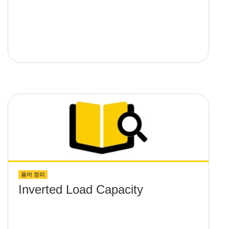
용어 정리
Inverted Load Capacity