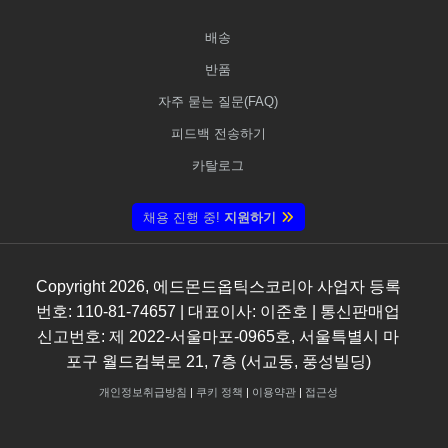
배송
반품
자주 묻는 질문(FAQ)
피드백 전송하기
카탈로그
채용 진행 중!
지원하기
Copyright
2026
, 에드몬드옵틱스코리아 사업자 등록
번호: 110-81-74657 | 대표이사: 이준호 | 통신판매업
신고번호: 제 2022-서울마포-0965호, 서울특별시 마
포구 월드컵북로 21, 7층 (서교동, 풍성빌딩)
개인정보취급방침
|
쿠키 정책
|
이용약관
|
접근성