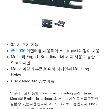
semblies
splitters
s
 Objectives
as
nt Tools
echnologies
llumination
실 또는 제품생산
Test Targets
d Testing and Detection
ns Accessories
tical Components
roscopy
mechanics
명
ameras
tical Components
ty
MR
Testing and Detection
d Lab and Production
ptics
nd Isolators
e Systems
 Cameras
g and Detection
rial Processing
 Lab and Production
cs
rization
 Filters
cessories and Optomechanics
실 또는 제품생산
oherence Tomography
ner
3가지 크기 가능
cs
ms
oom Lenses
d Interface Cameras
#55-036
어댑터를 사용하여 Metric post와 같이 사용
Metric과 English Breadboard에서 다 사용 가능한
Optics
학 신제품
y Targets
ystems
Slot 디자인
eam Sputtering) Coated Optics
nd Stage Micrometers
ras
ng Development Systems
Metric 계열의 부품을 위해 디자인된 Mounting
Holes
e Optical Elements (DOE)
y Mechanics
hoto-Optical Company
Black anodized 알루미늄
s
영구적이고 다능한 breadboard mounting 플레이트는
Metric과 English breadboard와 Metric 계열을 부품들을 연
es and Couplers
결할 수 있는 제품입니다. 3가지 크기로 가능합니다. Black