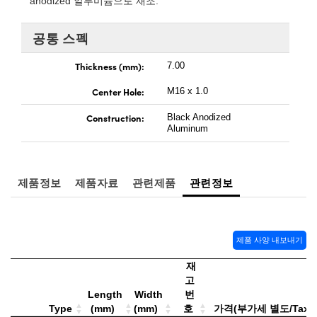
anodized 알루미늄으로 재조.
 Direct Microscopes
® Optical Components
공통 스펙
s
ion Labs™
Thickness (mm):
7.00
scopy
Center Hole:
M16 x 1.0
ics
Construction:
Black Anodized
Aluminum
n Gratings™
제품정보
제품자료
관련제품
관련정보
AX
tical Components
제품 사양 내보내기
재
고
Innovations (UFI)
Length
Width
번
Type
(mm)
(mm)
호
가격(부가세 별도/Tax ex