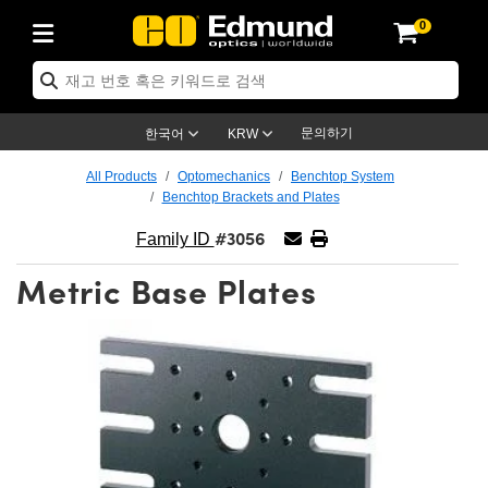
0
ptics
ser Optics
ptomechanics
icroscopy
asers
aging Lenses
ameras
라이트 & 조명
st Targets
ting & Detection
b & Production
op By Application
op By Brand
ew Products
earance Products
ertified Products
nses
ors
em
tics® Objectives
rces
l Length Lenses
ras
sion Lighting
 Test Targets
etrology
eaning
ng
C®
s
Laser Optics
d Optics
문의하기
한국어
KRW
rrors
es
age System
bjectives
surement and Electronics
c Lenses
hernet Cameras
명
Test Targets
sion Solutions
 Handling Tools
ing
on
학 신제품
 Optics
ed Optomechanics
All Products
Optomechanics
Benchtop System
Benchtop Brackets and Plates
nd Diffusers
dows
Optical Mounts
bjectives
cs
s (S-Mount Lenses)
FLIR Cameras
py Lighting
lysis & Stage Micrometers
surement and Electronics
ols
ameras
®
mechanics
 Optomechanics
 Lasers
#3056
Family ID
ters
rs
System
ctives
plifiers
iable Magnification Lenses
ion Cameras
rces
ay Level Test Targets
hesives
opy
scopy
Lasers
d Microscopy
Metric Base Plates
on Optics
Optics
ables and Breadboards
ctives
ty
e Objectives
meras
on Accessories
ets
ckened Products
onal Imaging
ng Lenses
 Microscopy
d Imaging Lenses
ers
m Expanders
 Stages
orrected Objectives
hanics
ses
ng Cameras
nation
ings
rs
 재질
 Imaging
ras
 Imaging Lenses
d Cameras
cal Assemblies
ages and Slides
jugate Objectives
ssories
d Lenses
ion Labs Cameras™
opy
and Accessories
cal Imaging
nation
 Cameras
 Illumination
n Gratings
m Shaping
 Apertures
 Objectives
duction
oduction and Advanced
as
ig and Roughness Standards
on Microscopy
g and Detection
Illumination
 Test Targets
hy