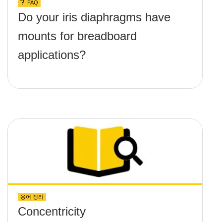
FAQ
Do your iris diaphragms have
mounts for breadboard
applications?
용어 정리
Concentricity