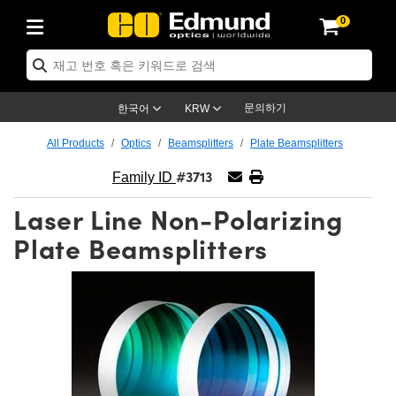
0
ptics
ser Optics
ptomechanics
icroscopy
asers
aging Lenses
ameras
라이트 & 조명
st Targets
ting & Detection
b & Production
op By Application
op By Brand
ew Products
earance Products
ertified Products
nses
ors
em
tics® Objectives
rces
l Length Lenses
ras
sion Lighting
 Test Targets
etrology
eaning
ng
C®
s
Laser Optics
d Optics
문의하기
한국어
KRW
rrors
es
age System
bjectives
surement and Electronics
c Lenses
hernet Cameras
명
Test Targets
sion Solutions
 Handling Tools
ing
on
학 신제품
 Optics
ed Optomechanics
All Products
Optics
Beamsplitters
Plate Beamsplitters
#3713
nd Diffusers
dows
Optical Mounts
bjectives
cs
s (S-Mount Lenses)
FLIR Cameras
py Lighting
lysis & Stage Micrometers
surement and Electronics
ols
ameras
®
mechanics
 Optomechanics
 Lasers
Family ID
Laser Line Non-Polarizing
ters
rs
System
ctives
plifiers
iable Magnification Lenses
ion Cameras
rces
ay Level Test Targets
hesives
opy
scopy
Lasers
d Microscopy
Plate Beamsplitters
on Optics
Optics
ables and Breadboards
ctives
ty
e Objectives
meras
on Accessories
ets
ckened Products
onal Imaging
ng Lenses
 Microscopy
d Imaging Lenses
ers
m Expanders
 Stages
orrected Objectives
hanics
ses
ng Cameras
nation
ings
rs
 재질
 Imaging
ras
 Imaging Lenses
d Cameras
cal Assemblies
ages and Slides
jugate Objectives
ssories
d Lenses
ion Labs Cameras™
opy
and Accessories
cal Imaging
nation
 Cameras
 Illumination
n Gratings
m Shaping
 Apertures
 Objectives
duction
oduction and Advanced
as
ig and Roughness Standards
on Microscopy
g and Detection
Illumination
 Test Targets
hy