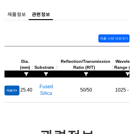
 Direct Microscopes
® Optical Components
제품정보
관련정보
s
ion Labs™
scopy
제품 사양 내보내기
ics
Dia.
Reflection/Transmission
Wavelen
n Gratings™
(mm)
Substrate
Ratio (R/T)
Range (
AX
Fused
25.40
50/50
1025 - 1
더보기
Silica
tical Components
Innovations (UFI)