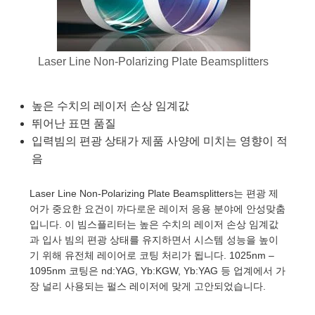
semblies
splitters
s
 Objectives
as
nt Tools
echnologies
llumination
실 또는 제품생산
Test Targets
d Testing and Detection
ns Accessories
tical Components
roscopy
mechanics
명
ameras
tical Components
ty
MR
Testing and Detection
d Lab and Production
Laser Line Non-Polarizing Plate Beamsplitters
ptics
nd Isolators
e Systems
 Cameras
g and Detection
rial Processing
 Lab and Production
cs
rization
 Filters
cessories and Optomechanics
실 또는 제품생산
oherence Tomography
ner
높은 수치의 레이저 손상 임계값
뛰어난 표면 품질
cs
ms
oom Lenses
d Interface Cameras
입력빔의 편광 상태가 제품 사양에 미치는 영향이 적
음
Optics
학 신제품
y Targets
ystems
Laser Line Non-Polarizing Plate Beamsplitters는 편광 제
eam Sputtering) Coated Optics
nd Stage Micrometers
ras
ng Development Systems
어가 중요한 요건이 까다로운 레이저 응용 분야에 안성맞춤
입니다. 이 빔스플리터는 높은 수치의 레이저 손상 임계값
e Optical Elements (DOE)
y Mechanics
hoto-Optical Company
과 입사 빔의 편광 상태를 유지하면서 시스템 성능을 높이
기 위해 유전체 레이어로 코팅 처리가 됩니다. 1025nm –
s
1095nm 코팅은 nd:YAG, Yb:KGW, Yb:YAG 등 업계에서 가
장 널리 사용되는 펄스 레이저에 맞게 고안되었습니다.
es and Couplers