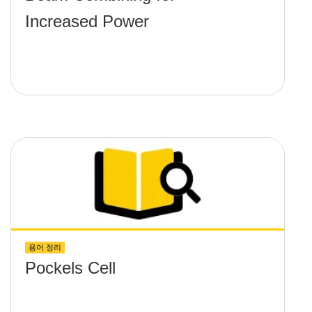
Increased Power
용어 정리
Pockels Cell