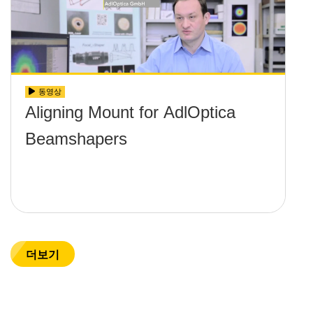
동영상
Aligning Mount for AdlOptica
Beamshapers
더보기