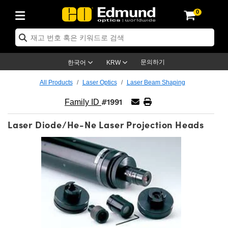
0
ptics
ser Optics
ptomechanics
icroscopy
asers
aging Lenses
ameras
라이트 & 조명
st Targets
ting & Detection
b & Production
op By Application
op By Brand
ew Products
earance Products
ertified Products
nses
ors
em
tics® Objectives
rces
l Length Lenses
ras
sion Lighting
 Test Targets
etrology
eaning
ng
C®
s
Laser Optics
d Optics
문의하기
한국어
KRW
rrors
es
age System
bjectives
surement and Electronics
c Lenses
hernet Cameras
명
Test Targets
sion Solutions
 Handling Tools
ing
on
학 신제품
 Optics
ed Optomechanics
All Products
Laser Optics
Laser Beam Shaping
#1991
nd Diffusers
dows
Optical Mounts
bjectives
cs
s (S-Mount Lenses)
FLIR Cameras
py Lighting
lysis & Stage Micrometers
surement and Electronics
ols
ameras
®
mechanics
 Optomechanics
 Lasers
Family ID
Laser Diode/He-Ne Laser Projection Heads
ters
rs
System
ctives
plifiers
iable Magnification Lenses
ion Cameras
rces
ay Level Test Targets
hesives
opy
scopy
Lasers
d Microscopy
on Optics
Optics
ables and Breadboards
ctives
ty
e Objectives
meras
on Accessories
ets
ckened Products
onal Imaging
ng Lenses
 Microscopy
d Imaging Lenses
ers
m Expanders
 Stages
orrected Objectives
hanics
ses
ng Cameras
nation
ings
rs
 재질
 Imaging
ras
 Imaging Lenses
d Cameras
cal Assemblies
ages and Slides
jugate Objectives
ssories
d Lenses
ion Labs Cameras™
opy
and Accessories
cal Imaging
nation
 Cameras
 Illumination
n Gratings
m Shaping
 Apertures
 Objectives
duction
oduction and Advanced
as
ig and Roughness Standards
on Microscopy
g and Detection
Illumination
 Test Targets
hy