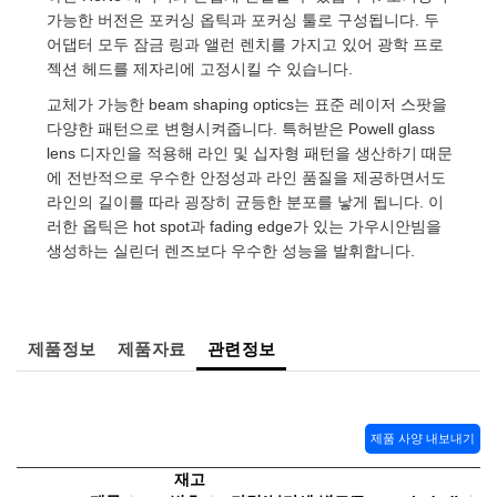
 Direct Microscopes
® Optical Components
가능한 버전은 포커싱 옵틱과 포커싱 툴로 구성됩니다. 두
어댑터 모두 잠금 링과 앨런 렌치를 가지고 있어 광학 프로
s
ion Labs™
젝션 헤드를 제자리에 고정시킬 수 있습니다.
scopy
교체가 가능한 beam shaping optics는 표준 레이저 스팟을
다양한 패턴으로 변형시켜줍니다. 특허받은 Powell glass
ics
lens 디자인을 적용해 라인 및 십자형 패턴을 생산하기 때문
에 전반적으로 우수한 안정성과 라인 품질을 제공하면서도
라인의 길이를 따라 굉장히 균등한 분포를 낳게 됩니다. 이
러한 옵틱은 hot spot과 fading edge가 있는 가우시안빔을
n Gratings™
생성하는 실린더 렌즈보다 우수한 성능을 발휘합니다.
AX
제품정보
제품자료
관련정보
tical Components
제품 사양 내보내기
Innovations (UFI)
재고