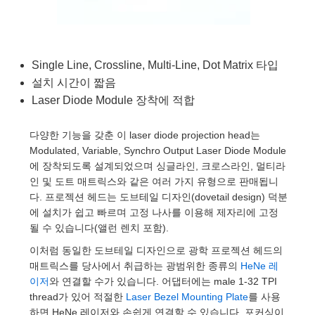
semblies
splitters
s
 Objectives
as
nt Tools
echnologies
llumination
실 또는 제품생산
Test Targets
d Testing and Detection
ns Accessories
tical Components
roscopy
mechanics
명
ameras
tical Components
ty
MR
Testing and Detection
d Lab and Production
Single Line, Crossline, Multi-Line, Dot Matrix 타입
ptics
nd Isolators
e Systems
 Cameras
g and Detection
rial Processing
 Lab and Production
설치 시간이 짧음
Laser Diode Module 장착에 적합
cs
rization
 Filters
cessories and Optomechanics
실 또는 제품생산
oherence Tomography
ner
cs
ms
oom Lenses
d Interface Cameras
다양한 기능을 갖춘 이 laser diode projection head는
Modulated, Variable, Synchro Output Laser Diode Module
Optics
학 신제품
y Targets
ystems
에 장착되도록 설계되었으며 싱글라인, 크로스라인, 멀티라
인 및 도트 매트릭스와 같은 여러 가지 유형으로 판매됩니
eam Sputtering) Coated Optics
nd Stage Micrometers
ras
ng Development Systems
다. 프로젝션 헤드는 도브테일 디자인(dovetail design) 덕분
에 설치가 쉽고 빠르며 고정 나사를 이용해 제자리에 고정
e Optical Elements (DOE)
y Mechanics
hoto-Optical Company
될 수 있습니다(앨런 렌치 포함).
이처럼 동일한 도브테일 디자인으로 광학 프로젝션 헤드의
s
매트릭스를 당사에서 취급하는 광범위한 종류의
HeNe 레
이저
와 연결할 수가 있습니다. 어댑터에는 male 1-32 TPI
es and Couplers
thread가 있어 적절한
Laser Bezel Mounting Plate
를 사용
하면 HeNe 레이저와 손쉽게 연결할 수 있습니다. 포커싱이