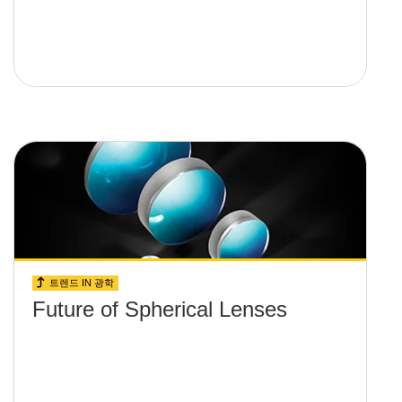
트렌드 IN 광학
Future of Spherical Lenses