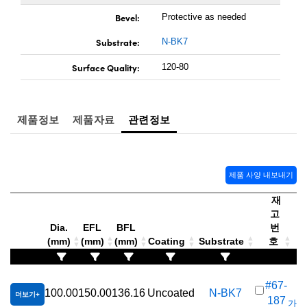
 Direct Microscopes
® Optical Components
Bevel:
Protective as needed
s
ion Labs™
Substrate:
N-BK7
scopy
Surface Quality:
120-80
ics
제품정보
제품자료
관련정보
n Gratings™
제품 사양 내보내기
AX
재
고
tical Components
Dia.
EFL
BFL
번
(mm)
(mm)
(mm)
Coating
Substrate
호
가
Innovations (UFI)
#67-
100.00
150.00
136.16
Uncoated
N-BK7
더보기
187
가격(