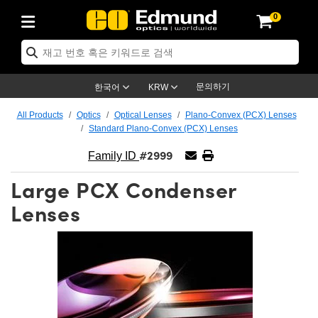
0
ptics
ser Optics
ptomechanics
icroscopy
asers
aging Lenses
ameras
라이트 & 조명
st Targets
ting & Detection
b & Production
op By Application
op By Brand
ew Products
earance Products
ertified Products
nses
ors
em
tics® Objectives
rces
l Length Lenses
ras
sion Lighting
 Test Targets
etrology
eaning
ng
C®
s
Laser Optics
d Optics
문의하기
한국어
KRW
rrors
es
age System
bjectives
surement and Electronics
c Lenses
hernet Cameras
명
Test Targets
sion Solutions
 Handling Tools
ing
on
학 신제품
 Optics
ed Optomechanics
All Products
Optics
Optical Lenses
Plano-Convex (PCX) Lenses
Standard Plano-Convex (PCX) Lenses
nd Diffusers
dows
Optical Mounts
bjectives
cs
s (S-Mount Lenses)
FLIR Cameras
py Lighting
lysis & Stage Micrometers
surement and Electronics
ols
ameras
®
mechanics
 Optomechanics
 Lasers
#2999
Family ID
ters
rs
System
ctives
plifiers
iable Magnification Lenses
ion Cameras
rces
ay Level Test Targets
hesives
opy
scopy
Lasers
d Microscopy
Large PCX Condenser
on Optics
Optics
ables and Breadboards
ctives
ty
e Objectives
meras
on Accessories
ets
ckened Products
onal Imaging
ng Lenses
 Microscopy
d Imaging Lenses
Lenses
ers
m Expanders
 Stages
orrected Objectives
hanics
ses
ng Cameras
nation
ings
rs
 재질
 Imaging
ras
 Imaging Lenses
d Cameras
cal Assemblies
ages and Slides
jugate Objectives
ssories
d Lenses
ion Labs Cameras™
opy
and Accessories
cal Imaging
nation
 Cameras
 Illumination
n Gratings
m Shaping
 Apertures
 Objectives
duction
oduction and Advanced
as
ig and Roughness Standards
on Microscopy
g and Detection
Illumination
 Test Targets
hy