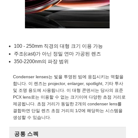
semblies
splitters
s
 Objectives
as
nt Tools
echnologies
llumination
실 또는 제품생산
Test Targets
d Testing and Detection
ns Accessories
tical Components
roscopy
mechanics
명
ameras
tical Components
ty
MR
Testing and Detection
d Lab and Production
ptics
nd Isolators
e Systems
 Cameras
g and Detection
rial Processing
 Lab and Production
cs
rization
 Filters
cessories and Optomechanics
실 또는 제품생산
oherence Tomography
ner
100 - 250mm 직경의 대형 크기 이용 가능
주조(cast)가 아닌 정밀 연마 가공된 렌즈
cs
ms
oom Lenses
d Interface Cameras
350-2200nm의 파장 범위
Optics
학 신제품
y Targets
ystems
Condenser lenses는 빛을 투영된 빔에 응집시키는 역할을
합니다. 이 렌즈는 projector, enlarger, spotlight, 기타 투사
eam Sputtering) Coated Optics
nd Stage Micrometers
ras
ng Development Systems
및 조명 용도에 사용됩니다. 이 대형 콘덴서는 당사의 표준
PCX lens로는 이용할 수 없는 크기이며 다양한 초점 거리로
e Optical Elements (DOE)
y Mechanics
hoto-Optical Company
제공됩니다. 초점 거리가 동일한 2개의 condenser lens를
결합하면 단일 렌즈 초점 거리의 1/2에 해당하는 시스템을
s
생성할 수 있습니다.
es and Couplers
공통 스펙