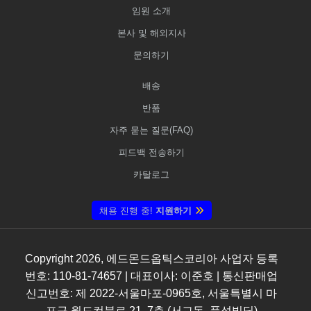
임원 소개
본사 및 해외지사
문의하기
배송
반품
자주 묻는 질문(FAQ)
피드백 전송하기
카탈로그
채용 진행 중!
지원하기
Copyright
2026
, 에드몬드옵틱스코리아 사업자 등록
번호: 110-81-74657 | 대표이사: 이준호 | 통신판매업
신고번호: 제 2022-서울마포-0965호, 서울특별시 마
포구 월드컵북로 21, 7층 (서교동, 풍성빌딩)