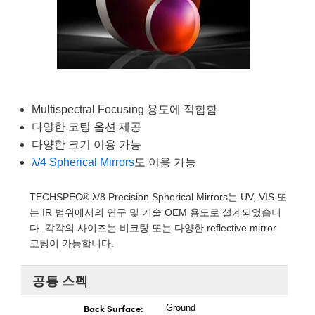
semblies
splitters
s
 Objectives
as
nt Tools
echnologies
llumination
실 또는 제품생산
Test Targets
d Testing and Detection
ns Accessories
tical Components
roscopy
mechanics
명
ameras
tical Components
ty
MR
Testing and Detection
d Lab and Production
ptics
nd Isolators
e Systems
 Cameras
g and Detection
rial Processing
 Lab and Production
cs
rization
 Filters
cessories and Optomechanics
실 또는 제품생산
oherence Tomography
ner
Multispectral Focusing 용도에 적합함
다양한 코팅 옵션 제공
cs
ms
oom Lenses
d Interface Cameras
다양한 크기 이용 가능
λ/4 Spherical Mirrors
도 이용 가능
Optics
학 신제품
y Targets
ystems
eam Sputtering) Coated Optics
nd Stage Micrometers
ras
ng Development Systems
TECHSPEC® λ/8 Precision Spherical Mirrors는 UV, VIS 또
는 IR 범위에서의 연구 및 기술 OEM 용도로 설계되었습니
e Optical Elements (DOE)
y Mechanics
hoto-Optical Company
다. 각각의 사이즈는 비코팅 또는 다양한 reflective mirror
코팅이 가능합니다.
s
공통 스펙
es and Couplers
Back Surface:
Ground