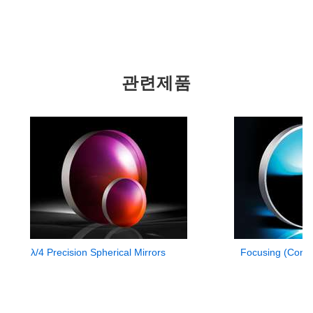
관련제품
λ/4 Precision Spherical Mirrors
Focusing (Conca