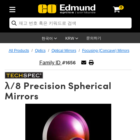
0
ptics
ser Optics
ptomechanics
icroscopy
asers
aging Lenses
ameras
라이트 & 조명
st Targets
ting & Detection
b & Production
op By Application
op By Brand
ew Products
earance Products
ertified Products
nses
ors
em
tics® Objectives
rces
l Length Lenses
ras
sion Lighting
 Test Targets
etrology
eaning
ng
C®
s
Laser Optics
d Optics
문의하기
한국어
KRW
rrors
es
age System
bjectives
surement and Electronics
c Lenses
hernet Cameras
명
Test Targets
sion Solutions
 Handling Tools
ing
on
학 신제품
 Optics
ed Optomechanics
All Products
Optics
Optical Mirrors
Focusing (Concave) Mirrors
#1656
nd Diffusers
dows
Optical Mounts
bjectives
cs
s (S-Mount Lenses)
FLIR Cameras
py Lighting
lysis & Stage Micrometers
surement and Electronics
ols
ameras
®
mechanics
 Optomechanics
 Lasers
Family ID
ters
rs
System
ctives
plifiers
iable Magnification Lenses
ion Cameras
rces
ay Level Test Targets
hesives
opy
scopy
Lasers
d Microscopy
λ/8 Precision Spherical
on Optics
Optics
ables and Breadboards
ctives
ty
e Objectives
meras
on Accessories
ets
ckened Products
onal Imaging
ng Lenses
 Microscopy
d Imaging Lenses
Mirrors
ers
m Expanders
 Stages
orrected Objectives
hanics
ses
ng Cameras
nation
ings
rs
 재질
 Imaging
ras
 Imaging Lenses
d Cameras
cal Assemblies
ages and Slides
jugate Objectives
ssories
d Lenses
ion Labs Cameras™
opy
and Accessories
cal Imaging
nation
 Cameras
 Illumination
n Gratings
m Shaping
 Apertures
 Objectives
duction
oduction and Advanced
as
ig and Roughness Standards
on Microscopy
g and Detection
Illumination
 Test Targets
hy