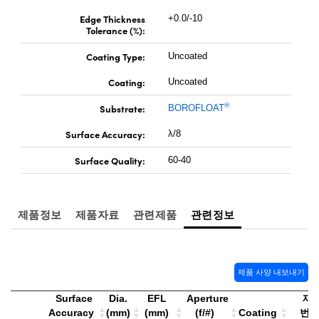
 Direct Microscopes
® Optical Components
Edge Thickness
+0.0/-10
Tolerance (%):
s
ion Labs™
Coating Type:
Uncoated
scopy
Coating:
Uncoated
ics
®
Substrate:
BOROFLOAT
Surface Accuracy:
λ/8
Surface Quality:
n Gratings™
60-40
AX
제품정보
제품자료
관련제품
관련정보
tical Components
제품 사양 내보내기
Innovations (UFI)
Surface
Dia.
EFL
Aperture
재
Accuracy
(mm)
(mm)
(f/#)
Coating
번