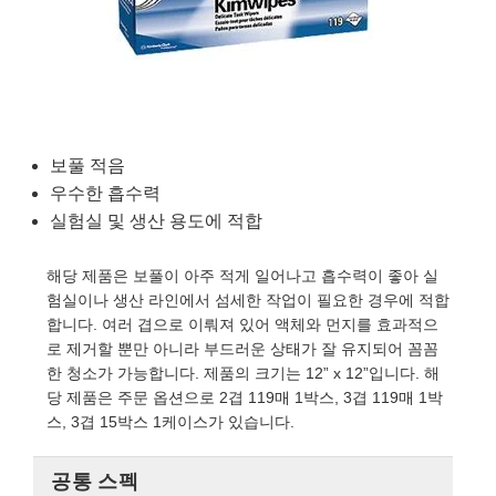
semblies
splitters
s
 Objectives
as
nt Tools
echnologies
llumination
실 또는 제품생산
Test Targets
d Testing and Detection
ns Accessories
tical Components
roscopy
mechanics
명
ameras
tical Components
ty
MR
Testing and Detection
d Lab and Production
ptics
nd Isolators
e Systems
 Cameras
g and Detection
rial Processing
 Lab and Production
cs
rization
 Filters
cessories and Optomechanics
실 또는 제품생산
oherence Tomography
ner
보풀 적음
우수한 흡수력
cs
ms
oom Lenses
d Interface Cameras
실험실 및 생산 용도에 적합
Optics
학 신제품
y Targets
ystems
해당 제품은 보풀이 아주 적게 일어나고 흡수력이 좋아 실
험실이나 생산 라인에서 섬세한 작업이 필요한 경우에 적합
eam Sputtering) Coated Optics
nd Stage Micrometers
ras
ng Development Systems
합니다. 여러 겹으로 이뤄져 있어 액체와 먼지를 효과적으
로 제거할 뿐만 아니라 부드러운 상태가 잘 유지되어 꼼꼼
e Optical Elements (DOE)
y Mechanics
hoto-Optical Company
한 청소가 가능합니다. 제품의 크기는 12” x 12”입니다. 해
당 제품은 주문 옵션으로 2겹 119매 1박스, 3겹 119매 1박
s
스, 3겹 15박스 1케이스가 있습니다.
es and Couplers
공통 스펙