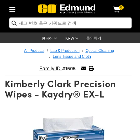
0
ptics
ser Optics
ptomechanics
icroscopy
asers
aging Lenses
ameras
라이트 & 조명
st Targets
ting & Detection
b & Production
op By Application
op By Brand
ew Products
earance Products
ertified Products
nses
ors
em
tics® Objectives
rces
l Length Lenses
ras
sion Lighting
 Test Targets
etrology
eaning
ng
C®
s
Laser Optics
d Optics
문의하기
한국어
KRW
rrors
es
age System
bjectives
surement and Electronics
c Lenses
hernet Cameras
명
Test Targets
sion Solutions
 Handling Tools
ing
on
학 신제품
 Optics
ed Optomechanics
All Products
Lab & Production
Optical Cleaning
Lens Tissue and Cloth
nd Diffusers
dows
Optical Mounts
bjectives
cs
s (S-Mount Lenses)
FLIR Cameras
py Lighting
lysis & Stage Micrometers
surement and Electronics
ols
ameras
®
mechanics
 Optomechanics
 Lasers
#1505
Family ID
ters
rs
System
ctives
plifiers
iable Magnification Lenses
ion Cameras
rces
ay Level Test Targets
hesives
opy
scopy
Lasers
d Microscopy
Kimberly Clark Precision
on Optics
Optics
ables and Breadboards
ctives
ty
e Objectives
meras
on Accessories
ets
ckened Products
onal Imaging
ng Lenses
 Microscopy
d Imaging Lenses
Wipes - Kaydry® EX-L
ers
m Expanders
 Stages
orrected Objectives
hanics
ses
ng Cameras
nation
ings
rs
 재질
 Imaging
ras
 Imaging Lenses
d Cameras
cal Assemblies
ages and Slides
jugate Objectives
ssories
d Lenses
ion Labs Cameras™
opy
and Accessories
cal Imaging
nation
 Cameras
 Illumination
n Gratings
m Shaping
 Apertures
 Objectives
duction
oduction and Advanced
as
ig and Roughness Standards
on Microscopy
g and Detection
Illumination
 Test Targets
hy