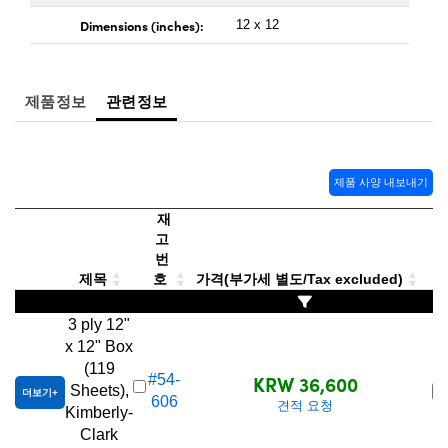
 Direct Microscopes
® Optical Components
Dimensions (inches):
12 x 12
s
ion Labs™
scopy
제품정보
관련정보
ics
제품 사양 내보내기
재
n Gratings™
고
번
AX
제목
호
가격(부가세 별도/Tax excluded)
tical Components
3 ply 12"
x 12" Box
(119
KRW 36,600
#54-
Sheets),
품
더보기
Innovations (UFI)
606
견적 요청
Kimberly-
Clark