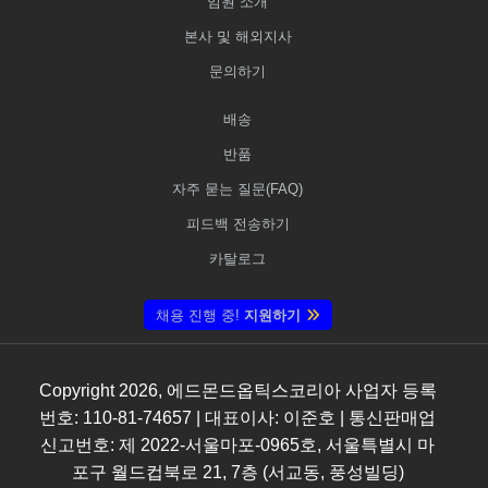
임원 소개
본사 및 해외지사
문의하기
배송
반품
자주 묻는 질문(FAQ)
피드백 전송하기
카탈로그
채용 진행 중!
지원하기
Copyright
2026
, 에드몬드옵틱스코리아 사업자 등록
번호: 110-81-74657 | 대표이사: 이준호 | 통신판매업
신고번호: 제 2022-서울마포-0965호, 서울특별시 마
포구 월드컵북로 21, 7층 (서교동, 풍성빌딩)