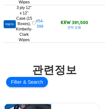
Wipes
3 ply 12"
x 12"
Case (15
KRW 391,500
#54-
Boxes),
더보기
599
견적 요청
Kimberly-
Clark
Wipes
관련정보
Filter