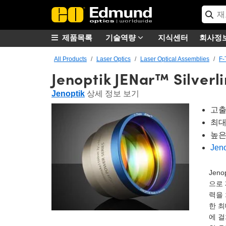
제품목록
기술역량
지식센터
회사정
All Products
Laser Optics
Laser Optical Assemblies
F-
Jenoptik JENar™ Silver
Jenoptik
상세 정보 보기
고출
최대
높은 
Jen
Jen
으로 
력을 
한 최
에 걸