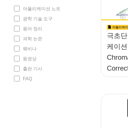
어플리케이션 노트
광학 기술 도구
어플리케이
용어 정리
극초단
과학 논문
케이션
웨비나
Chroma
동영상
Correc
출판 기사
Lens
FAQ