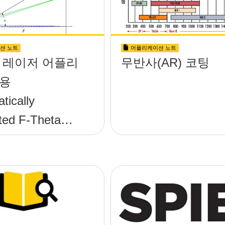
션 노트
어플리케이션 노트
 레이저 어플리
무반사(AR) 코팅
용
tically
ted F-Theta