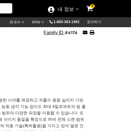
0
내 정보
1-800-363-1992
문의하기
한국어
KRW
#4174
Family ID
미지 면에서 평평한 시야를 제공하고 저흡수 용융 실리카 기판
는 능동 냉각 기능 없이도 최대 4킬로와트의 빔 출
nm 범위의 다양한 파장을 이용할 수 있습니다. 또
 회절 한계 이미지 품질을 특징으로 하여 전체 스캔 범위
적 적층 기술(특허출원)을 가지고 있어 열로 인