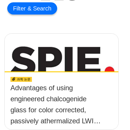
Filter
과학 논문
Advantages of using
engineered chalcogenide
glass for color corrected,
passively athermalized LWIR