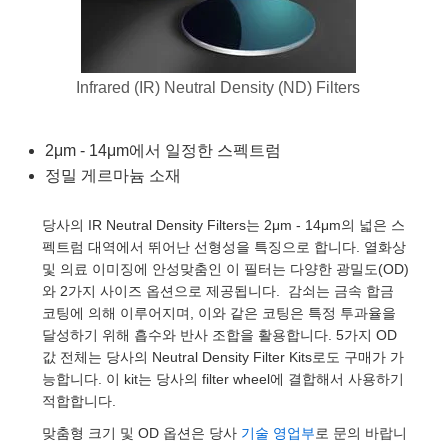
semblies
splitters
s
 Objectives
as
nt Tools
echnologies
llumination
실 또는 제품생산
Test Targets
d Testing and Detection
ns Accessories
tical Components
roscopy
mechanics
명
ameras
tical Components
ty
MR
Testing and Detection
d Lab and Production
Infrared (IR) Neutral Density (ND) Filters
ptics
nd Isolators
e Systems
 Cameras
g and Detection
rial Processing
 Lab and Production
cs
rization
 Filters
cessories and Optomechanics
실 또는 제품생산
oherence Tomography
ner
2μm - 14μm에서 일정한 스펙트럼
정밀 게르마늄 소재
cs
ms
oom Lenses
d Interface Cameras
당사의 IR Neutral Density Filters는 2μm - 14μm의 넓은 스
Optics
학 신제품
y Targets
ystems
펙트럼 대역에서 뛰어난 선형성을 특징으로 합니다. 열화상
및 의료 이미징에 안성맞춤인 이 필터는 다양한 광밀도(OD)
eam Sputtering) Coated Optics
nd Stage Micrometers
ras
ng Development Systems
와 2가지 사이즈 옵션으로 제공됩니다. 감쇠는 금속 합금
코팅에 의해 이루어지며, 이와 같은 코팅은 특정 투과율을
e Optical Elements (DOE)
y Mechanics
hoto-Optical Company
달성하기 위해 흡수와 반사 조합을 활용합니다. 5가지 OD
값 전체는 당사의 Neutral Density Filter Kits로도 구매가 가
s
능합니다. 이 kit는 당사의 filter wheel에 결합해서 사용하기
적합합니다.
es and Couplers
맞춤형 크기 및 OD 옵션은 당사
기술 영업부
로 문의 바랍니