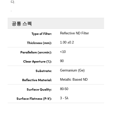
 Direct Microscopes
® Optical Components
다.
.
s
ion Labs™
공통 스펙
scopy
Type of Filter:
Reflective ND Filter
ics
Thickness (mm):
1.00 ±0.2
Parallelism (arcmin):
<10
n Gratings™
Clear Aperture (%):
90
AX
Substrate:
Germanium (Ge)
Reflective Material:
tical Components
Metallic Based ND
Surface Quality:
80-50
Surface Flatness (P-V):
3 - 5λ
Innovations (UFI)