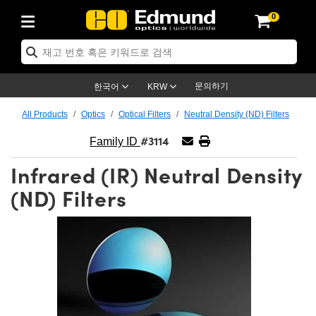
0
ptics
ser Optics
ptomechanics
icroscopy
asers
aging Lenses
ameras
라이트 & 조명
st Targets
ting & Detection
b & Production
op By Application
op By Brand
ew Products
earance Products
ertified Products
nses
ors
em
tics® Objectives
rces
l Length Lenses
ras
sion Lighting
 Test Targets
etrology
eaning
ng
C®
s
Laser Optics
d Optics
문의하기
한국어
KRW
rrors
es
age System
bjectives
surement and Electronics
c Lenses
hernet Cameras
명
Test Targets
sion Solutions
 Handling Tools
ing
on
학 신제품
 Optics
ed Optomechanics
All Products
Optics
Optical Filters
Neutral Density (ND) Filters
#3114
nd Diffusers
dows
Optical Mounts
bjectives
cs
s (S-Mount Lenses)
FLIR Cameras
py Lighting
lysis & Stage Micrometers
surement and Electronics
ols
ameras
®
mechanics
 Optomechanics
 Lasers
Family ID
Infrared (IR) Neutral Density
ters
rs
System
ctives
plifiers
iable Magnification Lenses
ion Cameras
rces
ay Level Test Targets
hesives
opy
scopy
Lasers
d Microscopy
(ND) Filters
on Optics
Optics
ables and Breadboards
ctives
ty
e Objectives
meras
on Accessories
ets
ckened Products
onal Imaging
ng Lenses
 Microscopy
d Imaging Lenses
ers
m Expanders
 Stages
orrected Objectives
hanics
ses
ng Cameras
nation
ings
rs
 재질
 Imaging
ras
 Imaging Lenses
d Cameras
cal Assemblies
ages and Slides
jugate Objectives
ssories
d Lenses
ion Labs Cameras™
opy
and Accessories
cal Imaging
nation
 Cameras
 Illumination
n Gratings
m Shaping
 Apertures
 Objectives
duction
oduction and Advanced
as
ig and Roughness Standards
on Microscopy
g and Detection
Illumination
 Test Targets
hy