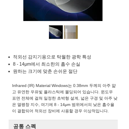
semblies
splitters
s
 Objectives
as
nt Tools
echnologies
llumination
실 또는 제품생산
Test Targets
d Testing and Detection
ns Accessories
tical Components
roscopy
mechanics
명
ameras
tical Components
ty
MR
Testing and Detection
d Lab and Production
ptics
nd Isolators
e Systems
 Cameras
g and Detection
rial Processing
 Lab and Production
cs
rization
 Filters
cessories and Optomechanics
실 또는 제품생산
oherence Tomography
ner
cs
ms
oom Lenses
d Interface Cameras
적외선 감지기용으로 탁월한 광학 특성
8 - 14μm에서 최소한의 흡수 손실
Optics
학 신제품
y Targets
ystems
원하는 크기에 맞춘 손쉬운 절단
eam Sputtering) Coated Optics
nd Stage Micrometers
ras
ng Development Systems
Infrared (IR) Material Windows는 0.38mm 두께의 아주 얇
고 유연한 우유빛 플라스틱에 몰딩되어 있습니다. 윈도우
e Optical Elements (DOE)
y Mechanics
hoto-Optical Company
표면 전체에 걸쳐 일정한 초박형 설계, 넓은 구경 및 아주 낮
은 열팽창 지수, 여기에 8 - 14μm 범위에서의 낮은 흡수율
s
이 결합되어 적외선 장비에 사용할 경우 이상적입니다.
es and Couplers
공통 스펙