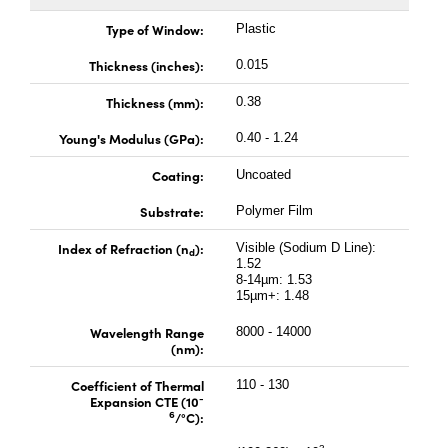
 Direct Microscopes
® Optical Components
Type of Window:
Plastic
s
ion Labs™
Thickness (inches):
0.015
scopy
Thickness (mm):
0.38
ics
Young's Modulus (GPa):
0.40 - 1.24
Coating:
Uncoated
Substrate:
Polymer Film
n Gratings™
Index of Refraction (n
):
Visible (Sodium D Line):
d
1.52
AX
8-14µm: 1.53
15µm+: 1.48
tical Components
Wavelength Range
8000 - 14000
(nm):
Coefficient of Thermal
110 - 130
-
Expansion CTE (10
Innovations (UFI)
6
/°C):