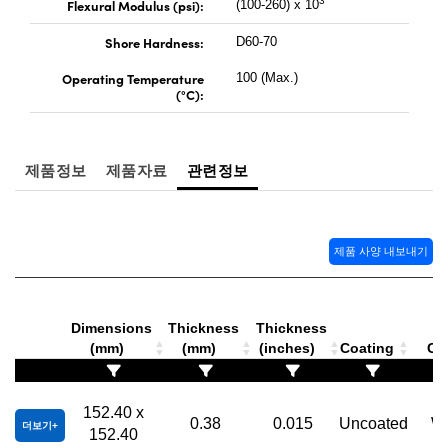
3
Flexural Modulus (psi):
(100-260) x 10
Shore Hardness:
D60-70
Operating Temperature
100 (Max.)
(°C):
제품정보
제품자료
관련정보
제품 사양 내보내기
Dimensions
Thickness
Thickness
(mm)
(mm)
(inches)
Coating
Co
152.40 x
0.38
0.015
Uncoated
Wh
더보기
152.40