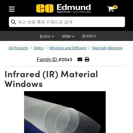
0
ptics
ser Optics
ptomechanics
icroscopy
asers
aging Lenses
ameras
라이트 & 조명
st Targets
ting & Detection
b & Production
op By Application
op By Brand
ew Products
earance Products
ertified Products
nses
ors
em
tics® Objectives
rces
l Length Lenses
ras
sion Lighting
 Test Targets
etrology
eaning
ng
C®
s
Laser Optics
d Optics
문의하기
한국어
KRW
rrors
es
age System
bjectives
surement and Electronics
c Lenses
hernet Cameras
명
Test Targets
sion Solutions
 Handling Tools
ing
on
학 신제품
 Optics
ed Optomechanics
All Products
Optics
Windows and Diffusers
Specialty Windows
#2043
nd Diffusers
dows
Optical Mounts
bjectives
cs
s (S-Mount Lenses)
FLIR Cameras
py Lighting
lysis & Stage Micrometers
surement and Electronics
ols
ameras
®
mechanics
 Optomechanics
 Lasers
Family ID
Infrared (IR) Material
ters
rs
System
ctives
plifiers
iable Magnification Lenses
ion Cameras
rces
ay Level Test Targets
hesives
opy
scopy
Lasers
d Microscopy
Windows
on Optics
Optics
ables and Breadboards
ctives
ty
e Objectives
meras
on Accessories
ets
ckened Products
onal Imaging
ng Lenses
 Microscopy
d Imaging Lenses
ers
m Expanders
 Stages
orrected Objectives
hanics
ses
ng Cameras
nation
ings
rs
 재질
 Imaging
ras
 Imaging Lenses
d Cameras
cal Assemblies
ages and Slides
jugate Objectives
ssories
d Lenses
ion Labs Cameras™
opy
and Accessories
cal Imaging
nation
 Cameras
 Illumination
n Gratings
m Shaping
 Apertures
 Objectives
duction
oduction and Advanced
as
ig and Roughness Standards
on Microscopy
g and Detection
Illumination
 Test Targets
hy