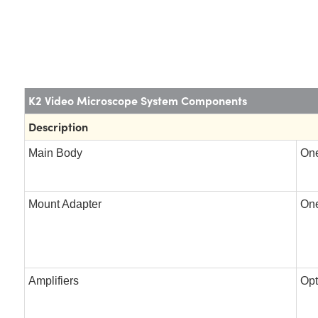
K2 Video Microscope System Components
Description
Main Body
One
Mount Adapter
One
Amplifiers
Opt