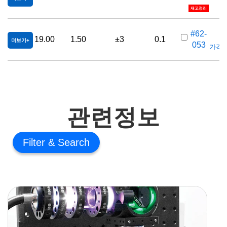
재고정리
#62-
19.00
1.50
±3
0.1
더보기
053
가격(부
관련정보
Filter