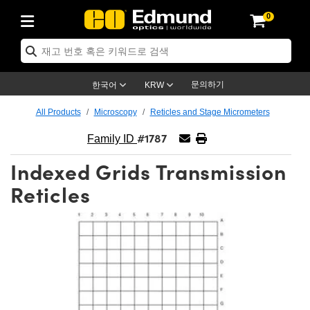
0
ptics
ser Optics
ptomechanics
icroscopy
asers
aging Lenses
ameras
라이트 & 조명
st Targets
ting & Detection
b & Production
op By Application
op By Brand
ew Products
earance Products
ertified Products
nses
ors
em
tics® Objectives
rces
l Length Lenses
ras
sion Lighting
 Test Targets
etrology
eaning
ng
C®
s
Laser Optics
d Optics
문의하기
한국어
KRW
rrors
es
age System
bjectives
surement and Electronics
c Lenses
hernet Cameras
명
Test Targets
sion Solutions
 Handling Tools
ing
on
학 신제품
 Optics
ed Optomechanics
All Products
Microscopy
Reticles and Stage Micrometers
#1787
nd Diffusers
dows
Optical Mounts
bjectives
cs
s (S-Mount Lenses)
FLIR Cameras
py Lighting
lysis & Stage Micrometers
surement and Electronics
ols
ameras
®
mechanics
 Optomechanics
 Lasers
Family ID
Indexed Grids Transmission
ters
rs
System
ctives
plifiers
iable Magnification Lenses
ion Cameras
rces
ay Level Test Targets
hesives
opy
scopy
Lasers
d Microscopy
Reticles
on Optics
Optics
ables and Breadboards
ctives
ty
e Objectives
meras
on Accessories
ets
ckened Products
onal Imaging
ng Lenses
 Microscopy
d Imaging Lenses
ers
m Expanders
 Stages
orrected Objectives
hanics
ses
ng Cameras
nation
ings
rs
 재질
 Imaging
ras
 Imaging Lenses
d Cameras
cal Assemblies
ages and Slides
jugate Objectives
ssories
d Lenses
ion Labs Cameras™
opy
and Accessories
cal Imaging
nation
 Cameras
 Illumination
n Gratings
m Shaping
 Apertures
 Objectives
duction
oduction and Advanced
as
ig and Roughness Standards
on Microscopy
g and Detection
Illumination
 Test Targets
hy