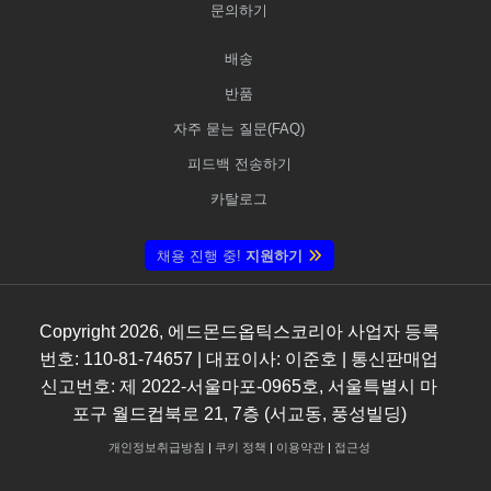
문의하기
배송
반품
자주 묻는 질문(FAQ)
피드백 전송하기
카탈로그
채용 진행 중!
지원하기
Copyright
2026
, 에드몬드옵틱스코리아 사업자 등록
번호: 110-81-74657 | 대표이사: 이준호 | 통신판매업
신고번호: 제 2022-서울마포-0965호, 서울특별시 마
포구 월드컵북로 21, 7층 (서교동, 풍성빌딩)
개인정보취급방침
|
쿠키 정책
|
이용약관
|
접근성