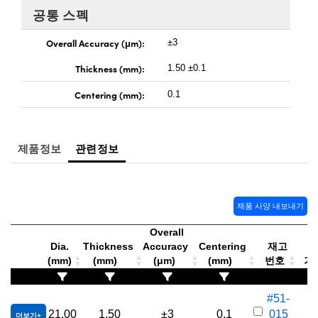
 Direct Microscopes
® Optical Components
공통 스펙
s
ion Labs™
Overall Accuracy (μm):
±3
scopy
Thickness (mm):
1.50 ±0.1
Centering (mm):
0.1
ics
제품정보
관련정보
n Gratings™
AX
제품 사양 내보내기
tical Components
Overall
Dia.
Thickness
Accuracy
Centering
재고
(mm)
(mm)
(μm)
(mm)
번호
가격
Innovations (UFI)
#51-
21.00
1.50
±3
0.1
015
더보기