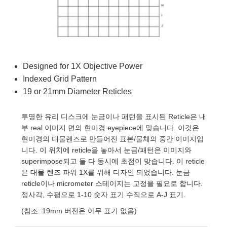
semblies
splitters
s
 Objectives
as
nt Tools
echnologies
llumination
실 또는 제품생산
Test Targets
d Testing and Detection
ns Accessories
tical Components
roscopy
mechanics
명
ameras
tical Components
ty
MR
Testing and Detection
d Lab and Production
ptics
nd Isolators
e Systems
 Cameras
g and Detection
rial Processing
 Lab and Production
Designed for 1X Objective Power
cs
rization
 Filters
cessories and Optomechanics
실 또는 제품생산
oherence Tomography
ner
Indexed Grid Pattern
19 or 21mm Diameter Reticles
cs
ms
oom Lenses
d Interface Cameras
투명한 유리 디스크에 눈금이나 패턴을 표시된 Reticle은 내
Optics
학 신제품
y Targets
ystems
부 real 이미지 면의 현미경 eyepiece에 맞습니다. 이것은
현미경의 대물렌즈로 만들어진 표본/물체의 중간 이미지입
eam Sputtering) Coated Optics
nd Stage Micrometers
ras
ng Development Systems
니다. 이 위치에 reticle을 놓아서 눈금/패턴은 이미지와
superimpose되고 둘 다 동시에 초점이 맞습니다. 이 reticle
e Optical Elements (DOE)
y Mechanics
hoto-Optical Company
은 대물 렌즈 파워 1X를 위해 디자인 되었습니다. 눈금
reticle이나 micrometer 스테이지는 교정을 필요로 합니다.
s
정사각, 수평으로 1-10 숫자 표기 수직으로 A-J 표기.
es and Couplers
(참조: 19mm 버전은 아무 표기 없음)