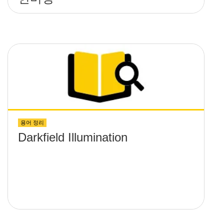
용어 정리
Darkfield Illumination