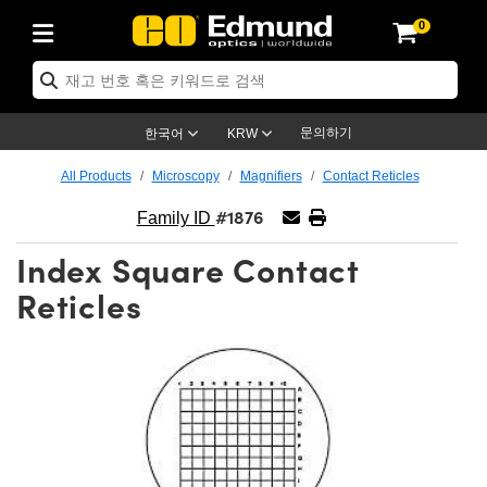
0
ptics
ser Optics
ptomechanics
icroscopy
asers
aging Lenses
ameras
라이트 & 조명
st Targets
ting & Detection
b & Production
op By Application
op By Brand
ew Products
earance Products
ertified Products
nses
ors
em
tics® Objectives
rces
l Length Lenses
ras
sion Lighting
 Test Targets
etrology
eaning
ng
C®
s
Laser Optics
d Optics
문의하기
한국어
KRW
rrors
es
age System
bjectives
surement and Electronics
c Lenses
hernet Cameras
명
Test Targets
sion Solutions
 Handling Tools
ing
on
학 신제품
 Optics
ed Optomechanics
All Products
Microscopy
Magnifiers
Contact Reticles
#1876
nd Diffusers
dows
Optical Mounts
bjectives
cs
s (S-Mount Lenses)
FLIR Cameras
py Lighting
lysis & Stage Micrometers
surement and Electronics
ols
ameras
®
mechanics
 Optomechanics
 Lasers
Family ID
Index Square Contact
ters
rs
System
ctives
plifiers
iable Magnification Lenses
ion Cameras
rces
ay Level Test Targets
hesives
opy
scopy
Lasers
d Microscopy
Reticles
on Optics
Optics
ables and Breadboards
ctives
ty
e Objectives
meras
on Accessories
ets
ckened Products
onal Imaging
ng Lenses
 Microscopy
d Imaging Lenses
ers
m Expanders
 Stages
orrected Objectives
hanics
ses
ng Cameras
nation
ings
rs
 재질
 Imaging
ras
 Imaging Lenses
d Cameras
cal Assemblies
ages and Slides
jugate Objectives
ssories
d Lenses
ion Labs Cameras™
opy
and Accessories
cal Imaging
nation
 Cameras
 Illumination
n Gratings
m Shaping
 Apertures
 Objectives
duction
oduction and Advanced
as
ig and Roughness Standards
on Microscopy
g and Detection
Illumination
 Test Targets
hy