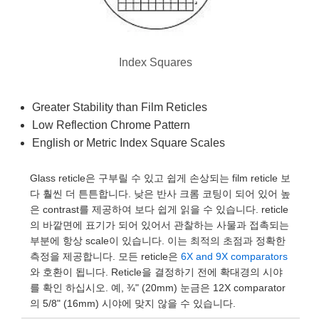
semblies
splitters
s
 Objectives
as
nt Tools
echnologies
llumination
실 또는 제품생산
Test Targets
d Testing and Detection
ns Accessories
tical Components
roscopy
mechanics
명
ameras
tical Components
ty
MR
Testing and Detection
d Lab and Production
Index Squares
ptics
nd Isolators
e Systems
 Cameras
g and Detection
rial Processing
 Lab and Production
cs
rization
 Filters
cessories and Optomechanics
실 또는 제품생산
oherence Tomography
ner
Greater Stability than Film Reticles
Low Reflection Chrome Pattern
cs
ms
oom Lenses
d Interface Cameras
English or Metric Index Square Scales
Optics
학 신제품
y Targets
ystems
Glass reticle은 구부릴 수 있고 쉽게 손상되는 film reticle 보
다 훨씬 더 튼튼합니다. 낮은 반사 크롬 코팅이 되어 있어 높
eam Sputtering) Coated Optics
nd Stage Micrometers
ras
ng Development Systems
은 contrast를 제공하여 보다 쉽게 읽을 수 있습니다. reticle
의 바깥면에 표기가 되어 있어서 관찰하는 사물과 접촉되는
e Optical Elements (DOE)
y Mechanics
hoto-Optical Company
부분에 항상 scale이 있습니다. 이는 최적의 초점과 정확한
측정을 제공합니다. 모든 reticle은
6X and 9X comparators
s
와 호환이 됩니다. Reticle을 결정하기 전에 확대경의 시야
를 확인 하십시오. 예, ¾" (20mm) 눈금은 12X comparator
es and Couplers
의 5/8" (16mm) 시야에 맞지 않을 수 있습니다.