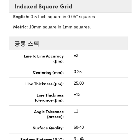
 Direct Microscopes
® Optical Components
Indexed Square Grid
s
ion Labs™
English:
0.5 Inch square in 0.05" squares.
Metric:
10mm square in 1mm squares.
scopy
공통 스펙
ics
Line to Line Accuracy
±2
(μm):
n Gratings™
Centering (mm):
0.25
Line Thickness (μm):
25.00
AX
Line Thickness
±13
tical Components
Tolerance (μm):
Angle Tolerance
±1
(arcsec):
Innovations (UFI)
Surface Quality:
60-40
Surface Flatness (P-V):
3 - 4λ