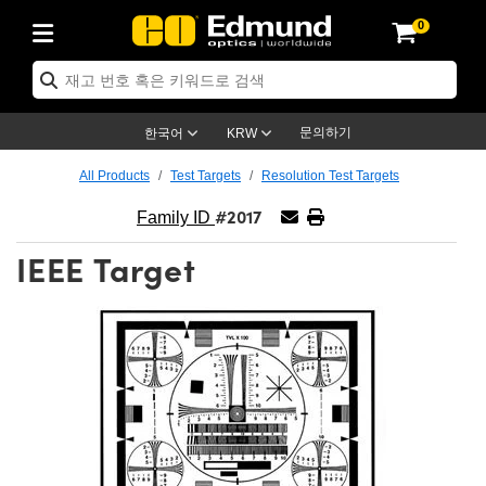
0
ptics
ser Optics
ptomechanics
icroscopy
asers
aging Lenses
ameras
라이트 & 조명
st Targets
ting & Detection
b & Production
op By Application
op By Brand
ew Products
earance Products
ertified Products
nses
ors
em
tics® Objectives
rces
l Length Lenses
ras
sion Lighting
 Test Targets
etrology
eaning
ng
C®
s
Laser Optics
d Optics
문의하기
한국어
KRW
rrors
es
age System
bjectives
surement and Electronics
c Lenses
hernet Cameras
명
Test Targets
sion Solutions
 Handling Tools
ing
on
학 신제품
 Optics
ed Optomechanics
All Products
Test Targets
Resolution Test Targets
#2017
nd Diffusers
dows
Optical Mounts
bjectives
cs
s (S-Mount Lenses)
FLIR Cameras
py Lighting
lysis & Stage Micrometers
surement and Electronics
ols
ameras
®
mechanics
 Optomechanics
 Lasers
Family ID
IEEE Target
ters
rs
System
ctives
plifiers
iable Magnification Lenses
ion Cameras
rces
ay Level Test Targets
hesives
opy
scopy
Lasers
d Microscopy
on Optics
Optics
ables and Breadboards
ctives
ty
e Objectives
meras
on Accessories
ets
ckened Products
onal Imaging
ng Lenses
 Microscopy
d Imaging Lenses
ers
m Expanders
 Stages
orrected Objectives
hanics
ses
ng Cameras
nation
ings
rs
 재질
 Imaging
ras
 Imaging Lenses
d Cameras
cal Assemblies
ages and Slides
jugate Objectives
ssories
d Lenses
ion Labs Cameras™
opy
and Accessories
cal Imaging
nation
 Cameras
 Illumination
n Gratings
m Shaping
 Apertures
 Objectives
duction
oduction and Advanced
as
ig and Roughness Standards
on Microscopy
g and Detection
Illumination
 Test Targets
hy