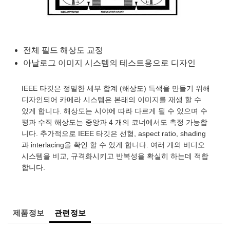
semblies
splitters
s
 Objectives
as
nt Tools
echnologies
llumination
실 또는 제품생산
Test Targets
d Testing and Detection
ns Accessories
tical Components
roscopy
mechanics
명
ameras
tical Components
ty
MR
Testing and Detection
d Lab and Production
전체 필드 해상도 교정
ptics
nd Isolators
e Systems
 Cameras
g and Detection
rial Processing
 Lab and Production
아날로그 이미지 시스템의 테스트용으로 디자인
cs
rization
 Filters
cessories and Optomechanics
실 또는 제품생산
oherence Tomography
ner
IEEE 타깃은 정밀한 세부 합계 (해상도) 특색을 만들기 위해
cs
ms
oom Lenses
d Interface Cameras
디자인되어 카메라 시스템은 본래의 이미지를 재생 할 수
있게 합니다. 해상도는 시야에 따라 다르게 될 수 있으며 수
Optics
학 신제품
y Targets
ystems
평과 수직 해상도는 중앙과 4 개의 코너에서도 측정 가능합
니다. 추가적으로 IEEE 타깃은 선형, aspect ratio, shading
eam Sputtering) Coated Optics
nd Stage Micrometers
ras
ng Development Systems
과 interlacing을 확인 할 수 있게 합니다. 여러 개의 비디오
시스템을 비교, 규격화시키고 반복성을 확실히 하는데 적합
e Optical Elements (DOE)
y Mechanics
hoto-Optical Company
합니다.
s
es and Couplers
제품정보
관련정보