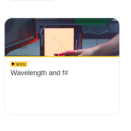
동영상
Wavelength and f#