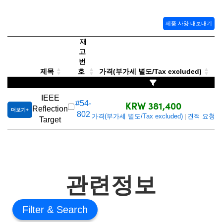
 Direct Microscopes
® Optical Components
s
ion Labs™
제품 사양 내보내기
재
scopy
고
번
ics
제목
호
가격(부가세 별도/Tax excluded)
IEEE
KRW 381,400
#54-
Reflection
더보기
n Gratings™
802
가격(부가세 별도/Tax excluded)
견적 요청
|
Target
AX
tical Components
관련정보
Innovations (UFI)
Filter