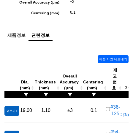
Overall Accuracy (μm):
 Direct Microscopes
® Optical Components
±3
Centering (mm):
0.1
s
ion Labs™
scopy
제품정보
관련정보
ics
제품 사양 내보내기
n Gratings™
재
Overall
고
AX
Dia.
Thickness
Accuracy
Centering
번
(mm)
(mm)
(μm)
(mm)
호
가격(
tical Components
#36-
19.00
1.10
±3
0.1
더보기
125
가격(부가
Innovations (UFI)
#54-