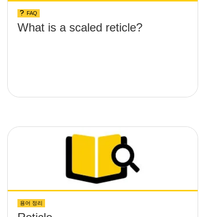
FAQ
What is a scaled reticle?
용어 정리