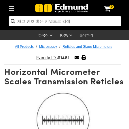
0
ptics
ser Optics
ptomechanics
icroscopy
asers
aging Lenses
ameras
라이트 & 조명
st Targets
ting & Detection
b & Production
op By Application
op By Brand
ew Products
earance Products
ertified Products
nses
ors
em
tics® Objectives
rces
l Length Lenses
ras
sion Lighting
 Test Targets
etrology
eaning
ng
C®
s
Laser Optics
d Optics
문의하기
한국어
KRW
rrors
es
age System
bjectives
surement and Electronics
c Lenses
hernet Cameras
명
Test Targets
sion Solutions
 Handling Tools
ing
on
학 신제품
 Optics
ed Optomechanics
All Products
Microscopy
Reticles and Stage Micrometers
#1481
nd Diffusers
dows
Optical Mounts
bjectives
cs
s (S-Mount Lenses)
FLIR Cameras
py Lighting
lysis & Stage Micrometers
surement and Electronics
ols
ameras
®
mechanics
 Optomechanics
 Lasers
Family ID
Horizontal Micrometer
ters
rs
System
ctives
plifiers
iable Magnification Lenses
ion Cameras
rces
ay Level Test Targets
hesives
opy
scopy
Lasers
d Microscopy
Scales Transmission Reticles
on Optics
Optics
ables and Breadboards
ctives
ty
e Objectives
meras
on Accessories
ets
ckened Products
onal Imaging
ng Lenses
 Microscopy
d Imaging Lenses
ers
m Expanders
 Stages
orrected Objectives
hanics
ses
ng Cameras
nation
ings
rs
 재질
 Imaging
ras
 Imaging Lenses
d Cameras
cal Assemblies
ages and Slides
jugate Objectives
ssories
d Lenses
ion Labs Cameras™
opy
and Accessories
cal Imaging
nation
 Cameras
 Illumination
n Gratings
m Shaping
 Apertures
 Objectives
duction
oduction and Advanced
as
ig and Roughness Standards
on Microscopy
g and Detection
Illumination
 Test Targets
hy