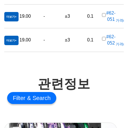
#62-
19.00
-
±3
0.1
더보기
051
가격(부가
#62-
19.00
-
±3
0.1
더보기
052
가격(부가
관련정보
Filter