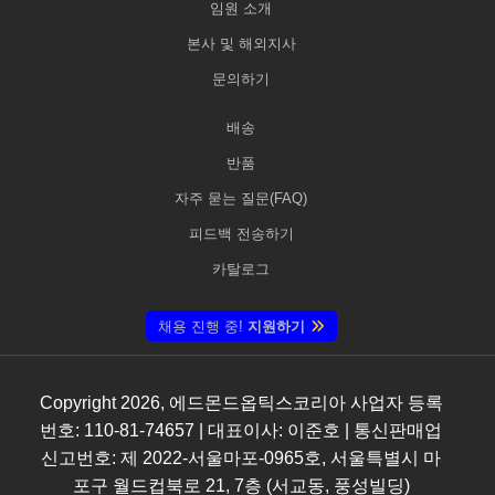
임원 소개
본사 및 해외지사
문의하기
배송
반품
자주 묻는 질문(FAQ)
피드백 전송하기
카탈로그
채용 진행 중!
지원하기
Copyright
2026
, 에드몬드옵틱스코리아 사업자 등록
번호: 110-81-74657 | 대표이사: 이준호 | 통신판매업
신고번호: 제 2022-서울마포-0965호, 서울특별시 마
포구 월드컵북로 21, 7층 (서교동, 풍성빌딩)