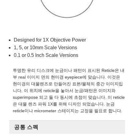
semblies
splitters
s
 Objectives
as
nt Tools
echnologies
llumination
실 또는 제품생산
Test Targets
d Testing and Detection
ns Accessories
tical Components
roscopy
mechanics
명
ameras
tical Components
ty
MR
Testing and Detection
d Lab and Production
ptics
nd Isolators
e Systems
 Cameras
g and Detection
rial Processing
 Lab and Production
Designed for 1X Objective Power
cs
rization
 Filters
cessories and Optomechanics
실 또는 제품생산
oherence Tomography
ner
1, 5, or 10mm Scale Versions
0.1 or 0.5 Inch Scale Versions
cs
ms
oom Lenses
d Interface Cameras
투명한 유리 디스크에 눈금이나 패턴이 표시된 Reticle은 내
Optics
학 신제품
y Targets
ystems
부 real 이미지 면의 현미경 eyepiece에 맞습니다. 이것은
현미경의 대물렌즈로 만들어진 표본/물체의 중간 이미지입
eam Sputtering) Coated Optics
nd Stage Micrometers
ras
ng Development Systems
니다. 이 위치에 reticle을 놓아서 눈금/패턴은 이미지와
superimpose 되고 둘 다 동시에 초점이 맞습니다. 이 reticle
e Optical Elements (DOE)
y Mechanics
hoto-Optical Company
은 대물 렌즈 파워 1X를 위해 디자인 되었습니다. 눈금
reticle이나 micrometer 스테이지는 교정을 필요로 합니다.
s
es and Couplers
공통 스펙