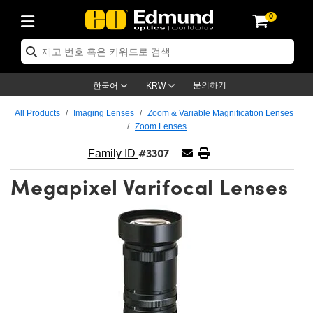
0
ptics
ser Optics
ptomechanics
icroscopy
asers
aging Lenses
ameras
라이트 & 조명
st Targets
ting & Detection
b & Production
op By Application
op By Brand
ew Products
earance Products
ertified Products
nses
ors
em
tics® Objectives
rces
l Length Lenses
ras
sion Lighting
 Test Targets
etrology
eaning
ng
C®
s
Laser Optics
d Optics
문의하기
한국어
KRW
rrors
es
age System
bjectives
surement and Electronics
c Lenses
hernet Cameras
명
Test Targets
sion Solutions
 Handling Tools
ing
on
학 신제품
 Optics
ed Optomechanics
All Products
Imaging Lenses
Zoom & Variable Magnification Lenses
Zoom Lenses
nd Diffusers
dows
Optical Mounts
bjectives
cs
s (S-Mount Lenses)
FLIR Cameras
py Lighting
lysis & Stage Micrometers
surement and Electronics
ols
ameras
®
mechanics
 Optomechanics
 Lasers
#3307
Family ID
ters
rs
System
ctives
plifiers
iable Magnification Lenses
ion Cameras
rces
ay Level Test Targets
hesives
opy
scopy
Lasers
d Microscopy
Megapixel Varifocal Lenses
on Optics
Optics
ables and Breadboards
ctives
ty
e Objectives
meras
on Accessories
ets
ckened Products
onal Imaging
ng Lenses
 Microscopy
d Imaging Lenses
ers
m Expanders
 Stages
orrected Objectives
hanics
ses
ng Cameras
nation
ings
rs
 재질
 Imaging
ras
 Imaging Lenses
d Cameras
cal Assemblies
ages and Slides
jugate Objectives
ssories
d Lenses
ion Labs Cameras™
opy
and Accessories
cal Imaging
nation
 Cameras
 Illumination
n Gratings
m Shaping
 Apertures
 Objectives
duction
oduction and Advanced
as
ig and Roughness Standards
on Microscopy
g and Detection
Illumination
 Test Targets
hy