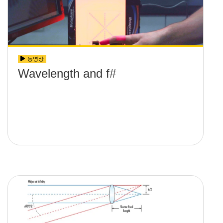
동영상
Wavelength and f#