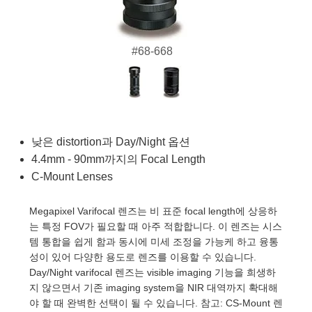
semblies
splitters
s
 Objectives
as
nt Tools
echnologies
llumination
실 또는 제품생산
Test Targets
d Testing and Detection
ns Accessories
tical Components
roscopy
mechanics
명
ameras
tical Components
ty
MR
Testing and Detection
d Lab and Production
#68-668
ptics
nd Isolators
e Systems
 Cameras
g and Detection
rial Processing
 Lab and Production
cs
rization
 Filters
cessories and Optomechanics
실 또는 제품생산
oherence Tomography
ner
cs
ms
oom Lenses
d Interface Cameras
낮은 distortion과 Day/Night 옵션
4.4mm - 90mm까지의 Focal Length
Optics
학 신제품
y Targets
ystems
C-Mount Lenses
eam Sputtering) Coated Optics
nd Stage Micrometers
ras
ng Development Systems
Megapixel Varifocal 렌즈는 비 표준 focal length에 상응하
e Optical Elements (DOE)
y Mechanics
hoto-Optical Company
는 특정 FOV가 필요할 때 아주 적합합니다. 이 렌즈는 시스
템 통합을 쉽게 함과 동시에 미세 조정을 가능케 하고 융통
s
성이 있어 다양한 용도로 렌즈를 이용할 수 있습니다.
Day/Night varifocal 렌즈는 visible imaging 기능을 희생하
es and Couplers
지 않으면서 기존 imaging system을 NIR 대역까지 확대해
야 할 때 완벽한 선택이 될 수 있습니다. 참고: CS-Mount 렌