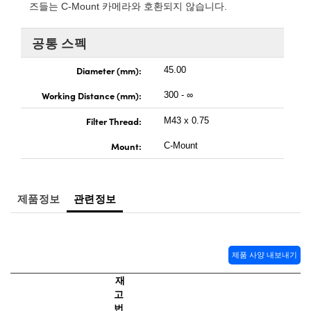
 Direct Microscopes
® Optical Components
즈들는 C-Mount 카메라와 호환되지 않습니다.
s
ion Labs™
공통 스펙
scopy
Diameter (mm):
45.00
Working Distance (mm):
ics
300 - ∞
Filter Thread:
M43 x 0.75
Mount:
C-Mount
n Gratings™
AX
제품정보
관련정보
tical Components
제품 사양 내보내기
Innovations (UFI)
재
고
번