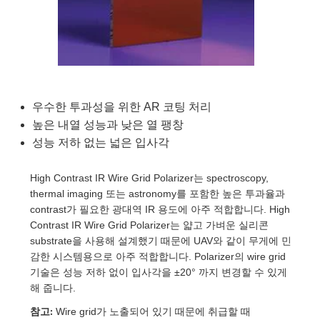
blies
itters
jectives
Accessories
Tools
nologies
mination
또는 제품생산
t Targets
sting and Detection
al Components
copy
hanics
eras
al Components
ting and Detection
ab and Production
s
solators
ystems
meras
nd Detection
l Processing
b and Production
tion
lters
sories and Optomechanics
또는 제품생산
rence Tomography
우수한 투과성을 위한 AR 코팅 처리
높은 내열 성능과 낮은 열 팽창
 Lenses
nterface Cameras
성능 저하 없는 넓은 입사각
cs
신제품
argets
ems
High Contrast IR Wire Grid Polarizer는 spectroscopy,
thermal imaging 또는 astronomy를 포함한 높은 투과율과
 Sputtering) Coated Optics
Stage Micrometers
Development Systems
contrast가 필요한 광대역 IR 용도에 아주 적합합니다. High
Contrast IR Wire Grid Polarizer는 얇고 가벼운 실리콘
ptical Elements (DOE)
echanics
o-Optical Company
substrate을 사용해 설계했기 때문에 UAV와 같이 무게에 민
감한 시스템용으로 아주 적합합니다. Polarizer의 wire grid
기술은 성능 저하 없이 입사각을 ±20° 까지 변경할 수 있게
해 줍니다.
and Couplers
참고:
Wire grid가 노출되어 있기 때문에 취급할 때