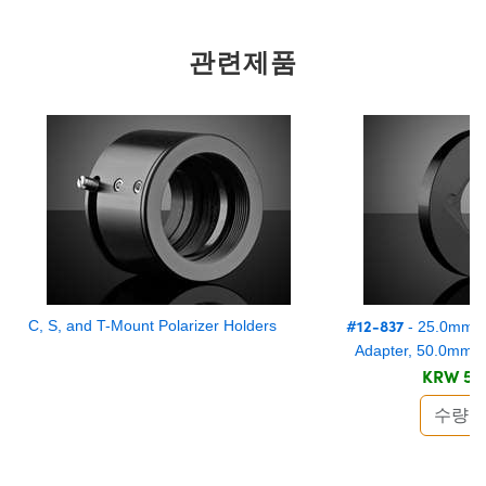
관련제품
#12-837
C, S, and T-Mount Polarizer Holders
- 25.0mm S
Adapter, 50.0mm O
KRW 56