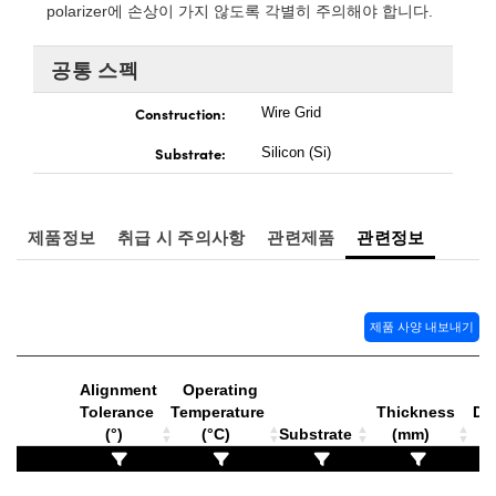
rect Microscopes
ptical Components
polarizer에 손상이 가지 않도록 각별히 주의해야 합니다.
 Labs™
공통 스펙
opy
Construction:
Wire Grid
Substrate:
Silicon (Si)
제품정보
취급 시 주의사항
관련제품
관련정보
ratings™
제품 사양 내보내기
al Components
Alignment
Operating
Tolerance
Temperature
Thickness
Di
(°)
(°C)
Substrate
(mm)
vations (UFI)