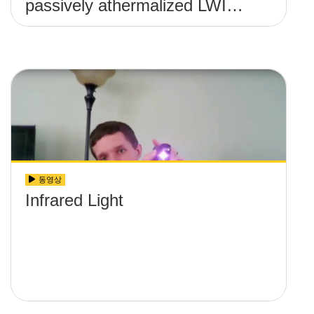
passively athermalized LWIR
imaging systems
동영상
Infrared Light