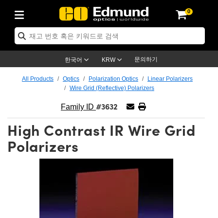
0
cs
 Optics
mechanics
oscopy
rs
ing Lenses
eras
트 & 조명
Targets
ng & Detection
 Production
By Application
 By Brand
Products
ance Products
ified Products
s
s® Objectives
ength Lenses
n Lighting
t Targets
logy
ing
er Optics
tics
문의하기
한국어
KRW
rs
 System
ctives
ment and Electronics
nses
net Cameras
t Targets
n Solutions
ndling Tools
신제품
ics
ptomechanics
All Products
Optics
Polarization Optics
Linear Polarizers
Wire Grid (Reflective) Polarizers
Diffusers
s
ical Mounts
ctives
-Mount Lenses)
R Cameras
Lighting
s & Stage Micrometers
ment and Electronics
eras
hanics
tomechanics
sers
#3632
Family ID
tem
ves
iers
le Magnification Lenses
 Cameras
evel Test Targets
ives
opy
ers
icroscopy
High Contrast IR Wire Grid
ptics
cs
s and Breadboards
ves
bjectives
as
ccessories
ned Products
l Imaging
Lenses
croscopy
maging Lenses
Polarizers
xpanders
ages
cted Objectives
ics
Cameras
ion
s
ging
aging Lenses
ameras
 Assemblies
 and Slides
ate Objectives
ries
enses
 Labs Cameras™
 Accessories
 Imaging
ion
meras
lumination
atings
haping
rtures
ectives
ion
ction and Advanced Photography
and Roughness Standards
Microscopy
nd Detection
umination
st Targets