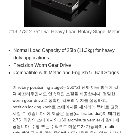
semblies
splitters
s
 Objectives
as
nt Tools
echnologies
llumination
실 또는 제품생산
Test Targets
d Testing and Detection
ns Accessories
tical Components
roscopy
mechanics
명
ameras
tical Components
ty
MR
Testing and Detection
d Lab and Production
ptics
nd Isolators
e Systems
 Cameras
g and Detection
rial Processing
 Lab and Production
#13-773: 2.75" Dia. Heavy Load Rotary Stage, Metric
cs
rization
 Filters
cessories and Optomechanics
실 또는 제품생산
oherence Tomography
ner
Normal Load Capacity of 25lb (11.3kg) for heavy
cs
ms
oom Lenses
d Interface Cameras
duty applications
Precision Worm Gear Drive
Optics
학 신제품
y Targets
ystems
Compatible with Metric and English 5" Ball Stages
eam Sputtering) Coated Optics
nd Stage Micrometers
ras
ng Development Systems
이 rotary positioning stage는 360°의 전체 이동 범위에 걸
쳐 매끄러우면서도 연속적인 조절을 제공합니다. 정밀한
e Optical Elements (DOE)
y Mechanics
hoto-Optical Company
worm gear drive로 정확한 각도의 위치를 설정하고,
position locking knob로 스테이지를 제자리에 똑바로 고정
s
시킬 수 있습니다. 이 제품은 눈금(calibrated dial)이 매겨진
2.75" 직경의 스테이지와 ±60 arcminute vernier가 같이 제
es and Couplers
공됩니다. 수평 또는 수직으로 마운트가 가능하며, multi-