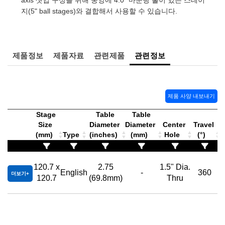
axis 셋업 구성을 위해 중앙에 4.0" 마운팅 홀이 있는 스테이
 Direct Microscopes
® Optical Components
지(5" ball stages)와 결합해서 사용할 수 있습니다.
s
ion Labs™
scopy
제품정보
제품자료
관련제품
관련정보
ics
제품 사양 내보내기
n Gratings™
Stage
Table
Table
Size
Diameter
Diameter
Center
Travel
(mm)
Type
(inches)
(mm)
Hole
(°)
AX
tical Components
120.7 x
2.75
1.5" Dia.
English
-
360
더보기
120.7
(69.8mm)
Thru
Innovations (UFI)