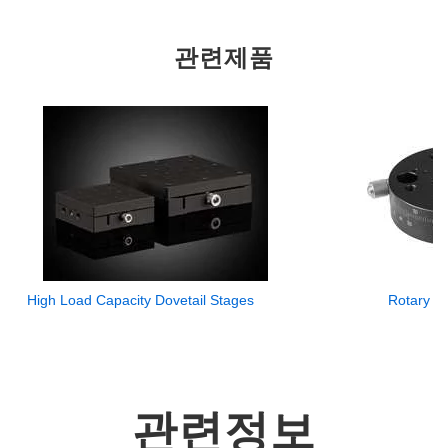
관련제품
High Load Capacity Dovetail Stages
Rotary S
관련정보