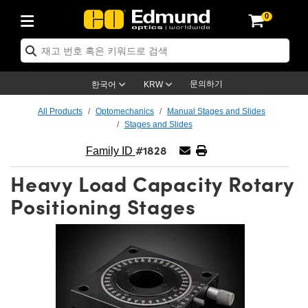
0
ptics
ser Optics
ptomechanics
icroscopy
asers
aging Lenses
ameras
라이트 & 조명
st Targets
ting & Detection
b & Production
op By Application
op By Brand
ew Products
earance Products
ertified Products
nses
ors
em
tics® Objectives
rces
l Length Lenses
ras
sion Lighting
 Test Targets
etrology
eaning
ng
C®
s
Laser Optics
d Optics
문의하기
한국어
KRW
rrors
es
age System
bjectives
surement and Electronics
c Lenses
hernet Cameras
명
Test Targets
sion Solutions
 Handling Tools
ing
on
학 신제품
 Optics
ed Optomechanics
All Products
Optomechanics
Manual Stages and Slides
Stages and Slides
nd Diffusers
dows
Optical Mounts
bjectives
cs
s (S-Mount Lenses)
FLIR Cameras
py Lighting
lysis & Stage Micrometers
surement and Electronics
ols
ameras
®
mechanics
 Optomechanics
 Lasers
#1828
Family ID
ters
rs
System
ctives
plifiers
iable Magnification Lenses
ion Cameras
rces
ay Level Test Targets
hesives
opy
scopy
Lasers
d Microscopy
Heavy Load Capacity Rotary
on Optics
Optics
ables and Breadboards
ctives
ty
e Objectives
meras
on Accessories
ets
ckened Products
onal Imaging
ng Lenses
 Microscopy
d Imaging Lenses
Positioning Stages
ers
m Expanders
 Stages
orrected Objectives
hanics
ses
ng Cameras
nation
ings
rs
 재질
 Imaging
ras
 Imaging Lenses
d Cameras
cal Assemblies
ages and Slides
jugate Objectives
ssories
d Lenses
ion Labs Cameras™
opy
and Accessories
cal Imaging
nation
 Cameras
 Illumination
n Gratings
m Shaping
 Apertures
 Objectives
duction
oduction and Advanced
as
ig and Roughness Standards
on Microscopy
g and Detection
Illumination
 Test Targets
hy