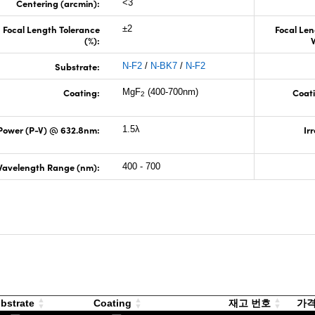
Centering (arcmin):
<3
Focal Length Tolerance
Focal Len
±2
(%):
Substrate:
N-F2
/
N-BK7
/
N-F2
Coating:
Coati
MgF
(400-700nm)
2
Power (P-V) @ 632.8nm:
Ir
1.5λ
avelength Range (nm):
400 - 700
bstrate
Coating
재고 번호
가격(