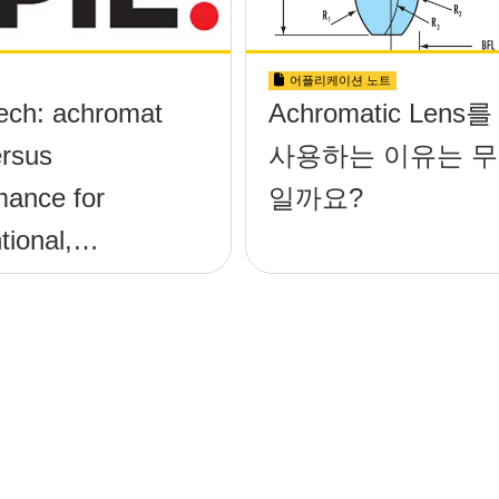
어플리케이션 노트
ech: achromat
Achromatic Lens를
ersus
사용하는 이유는 
mance for
일까요?
tional,
tive, and GRIN
nents