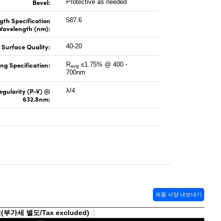
Bevel:
Protective as needed
gth Specification
587.6
Wavelength (nm):
Surface Quality:
40-20
ng Specification:
R
≤1.75% @ 400 -
avg
700nm
regularity (P-V) @
λ/4
632.8nm:
제품 사양 내보내기
부가세 별도/Tax excluded)