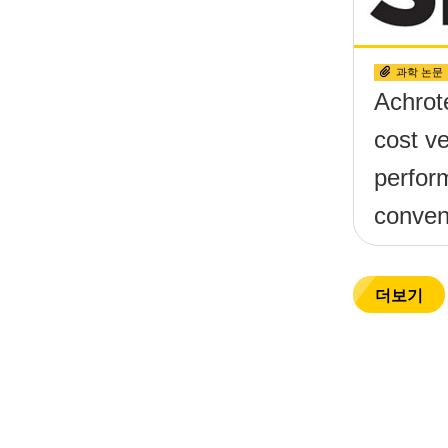
과학 논문
Achrot
cost v
perfor
conven
diffrac
compo
더보기