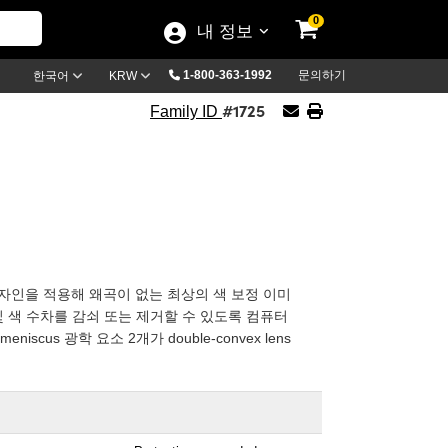
0
내 정보
1-800-363-1992
문의하기
한국어
KRW
#1725
Family ID
광학 요소 디자인을 적용해 왜곡이 없는 최상의 색 보정 이미
및 색 수차를 감쇠 또는 제거할 수 있도록 컴퓨터
 meniscus 광학 요소 2개가 double-convex lens