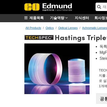
제품목록
기술역량
지식센터
회사정
All Products
Optics
Optical Lenses
Achromatic Lenses
Hastings Tripl
독특
Mg
Ste
TEC
지를 
로 설계
1개에
공