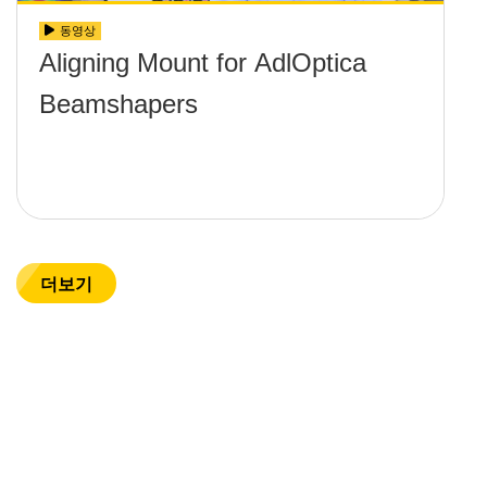
동영상
Aligning Mount for AdlOptica
Beamshapers
더보기