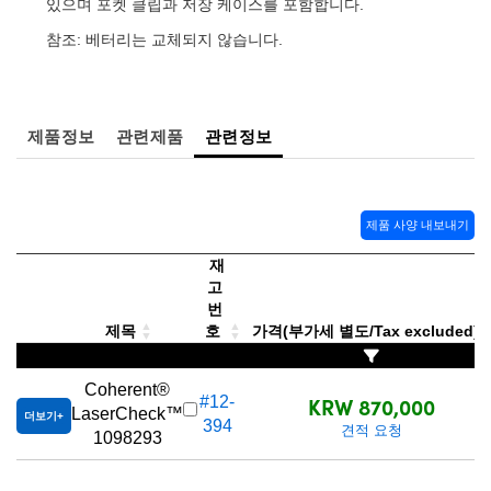
있으며 포켓 클립과 저장 케이스를 포함합니다.
 Direct Microscopes
® Optical Components
참조: 베터리는 교체되지 않습니다.
s
ion Labs™
scopy
제품정보
관련제품
관련정보
ics
제품 사양 내보내기
n Gratings™
재
고
AX
번
제목
호
가격(부가세 별도/Tax excluded)
tical Components
Coherent®
KRW 870,000
#12-
LaserCheck™
더보기
394
견적 요청
1098293
Innovations (UFI)