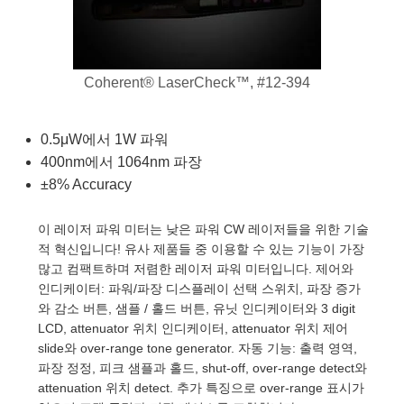
semblies
splitters
s
 Objectives
as
nt Tools
echnologies
llumination
실 또는 제품생산
Test Targets
d Testing and Detection
ns Accessories
tical Components
roscopy
mechanics
명
ameras
tical Components
ty
MR
Testing and Detection
d Lab and Production
Coherent® LaserCheck™, #12-394
ptics
nd Isolators
e Systems
 Cameras
g and Detection
rial Processing
 Lab and Production
cs
rization
 Filters
cessories and Optomechanics
실 또는 제품생산
oherence Tomography
ner
0.5μW에서 1W 파워
400nm에서 1064nm 파장
cs
ms
oom Lenses
d Interface Cameras
±8% Accuracy
Optics
학 신제품
y Targets
ystems
이 레이저 파워 미터는 낮은 파워 CW 레이저들을 위한 기술
적 혁신입니다! 유사 제품들 중 이용할 수 있는 기능이 가장
eam Sputtering) Coated Optics
nd Stage Micrometers
ras
ng Development Systems
많고 컴팩트하며 저렴한 레이저 파워 미터입니다. 제어와
인디케이터: 파워/파장 디스플레이 선택 스위치, 파장 증가
e Optical Elements (DOE)
y Mechanics
hoto-Optical Company
와 감소 버튼, 샘플 / 홀드 버튼, 유닛 인디케이터와 3 digit
LCD, attenuator 위치 인디케이터, attenuator 위치 제어
s
slide와 over-range tone generator. 자동 기능: 출력 영역,
파장 정정, 피크 샘플과 홀드, shut-off, over-range detect와
es and Couplers
attenuation 위치 detect. 추가 특징으로 over-range 표시가