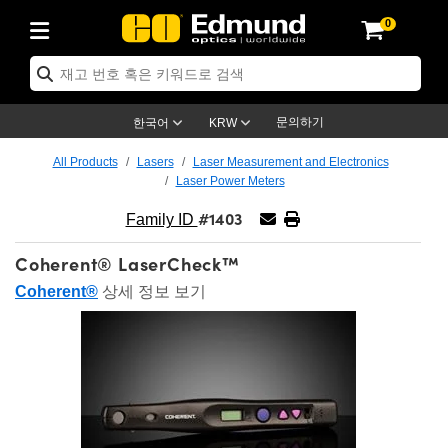
0
ptics
ser Optics
ptomechanics
icroscopy
asers
aging Lenses
ameras
라이트 & 조명
st Targets
ting & Detection
b & Production
op By Application
op By Brand
ew Products
earance Products
ertified Products
nses
ors
em
tics® Objectives
rces
l Length Lenses
ras
sion Lighting
 Test Targets
etrology
eaning
ng
C®
s
Laser Optics
d Optics
문의하기
한국어
KRW
rrors
es
age System
bjectives
surement and Electronics
c Lenses
hernet Cameras
명
Test Targets
sion Solutions
 Handling Tools
ing
on
학 신제품
 Optics
ed Optomechanics
All Products
Lasers
Laser Measurement and Electronics
Laser Power Meters
nd Diffusers
dows
Optical Mounts
bjectives
cs
s (S-Mount Lenses)
FLIR Cameras
py Lighting
lysis & Stage Micrometers
surement and Electronics
ols
ameras
®
mechanics
 Optomechanics
 Lasers
#1403
Family ID
ters
rs
System
ctives
plifiers
iable Magnification Lenses
ion Cameras
rces
ay Level Test Targets
hesives
opy
scopy
Lasers
d Microscopy
Coherent® LaserCheck™
on Optics
Optics
ables and Breadboards
ctives
ty
e Objectives
meras
on Accessories
ets
ckened Products
onal Imaging
ng Lenses
 Microscopy
d Imaging Lenses
Coherent®
상세 정보 보기
ers
m Expanders
 Stages
orrected Objectives
hanics
ses
ng Cameras
nation
ings
rs
 재질
 Imaging
ras
 Imaging Lenses
d Cameras
cal Assemblies
ages and Slides
jugate Objectives
ssories
d Lenses
ion Labs Cameras™
opy
and Accessories
cal Imaging
nation
 Cameras
 Illumination
n Gratings
m Shaping
 Apertures
 Objectives
duction
oduction and Advanced
as
ig and Roughness Standards
on Microscopy
g and Detection
Illumination
 Test Targets
hy