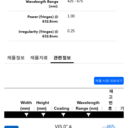
Wavelength Range
425 - 675
(nm):
Power (fringes) @
1.00
632.8nm:
Irregularity (fringes) @
0.25
632.8nm:
제품정보
제품자료
관련정보
제품 사양 내보내기
재
고
Width
Height
Wavelength
번
(mm)
(mm)
Coating
Range (nm)
호
가격(
VIS 0° &
#65-