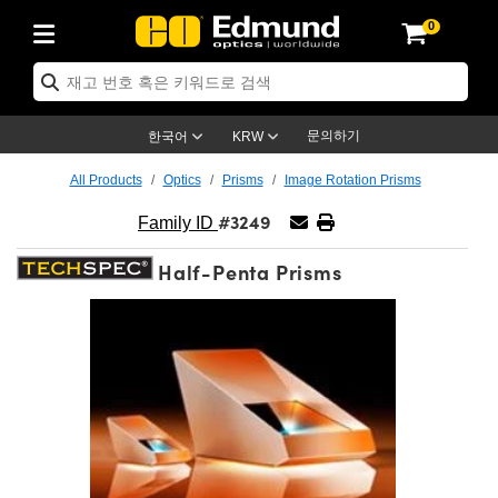
0
cs
nics
y
nses
조명
s
etection
uction
lication
rand
cts
Products
Products
ectives
enses
ing
ts
cs
문의하기
한국어
KRW
nd Electronics
meras
ts
ions
 Tools
hanics
All Products
Optics
Prisms
Image Rotation Prisms
#3249
rs
unts
 Lenses)
as
ng
age Micrometers
nd Electronics
anics
Family ID
Half-Penta Prisms
nification Lenses
s
st Targets
py
Breadboards
es
ies
oducts
ing
py
Lenses
rs
jectives
s
enses
lies
lides
ectives
Cameras™
ories
g
ion
and Advanced Photography
ghness Standards
copy
ection
on
ts