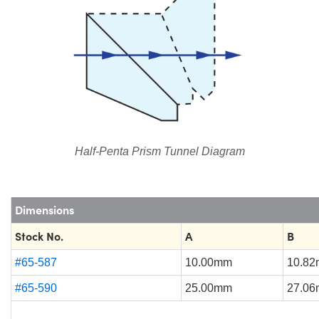
Half-Penta Prism Tunnel Diagram
Dimensions
Stock No.
A
B
#65-587
10.00mm
10.8
#65-590
25.00mm
27.0