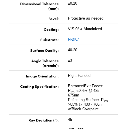
icroscopes
 Components
Dimensional Tolerance
±0.10
(mm):
Bevel:
Protective as needed
Coating:
VIS 0° & Aluminized
Substrate:
N-BK7
Surface Quality:
40-20
Angle Tolerance
±3
(arcmin):
s™
Image Orientation:
Right-Handed
Coating Specification:
Entrance/Exit Faces:
ponents
R
≤0.4% @ 425 -
avg
675nm
Reflecting Surface: R
avg
>85% @ 400 - 700nm
w/Black Overpaint
 (UFI)
Ray Deviation (°):
45