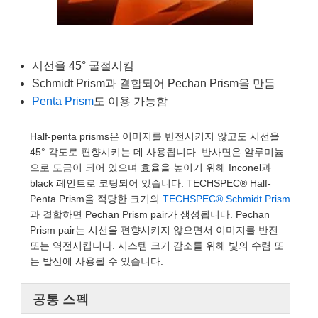
es
ories
es
on
품생산
ts
nd Detection
ponents
onents
d Detection
Production
시선을 45° 굴절시킴
s
ection
ssing
roduction
Schmidt Prism과 결합되어 Pechan Prism을 만듬
Penta Prism
도 이용 가능함
 and Optomechanics
품생산
Tomography
s
e Cameras
Half-penta prisms은 이미지를 반전시키지 않고도 시선을
45° 각도로 편향시키는 데 사용됩니다. 반사면은 알루미늄
으로 도금이 되어 있으며 효율을 높이기 위해 Inconel과
black 페인트로 코팅되어 있습니다. TECHSPEC® Half-
ring) Coated Optics
icrometers
pment Systems
Penta Prism을 적당한 크기의
TECHSPEC® Schmidt Prism
과 결합하면 Pechan Prism pair가 생성됩니다. Pechan
Elements (DOE)
cs
cal Company
Prism pair는 시선을 편향시키지 않으면서 이미지를 반전
또는 역전시킵니다. 시스템 크기 감소를 위해 빛의 수렴 또
는 발산에 사용될 수 있습니다.
uplers
공통 스펙