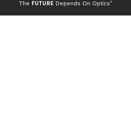
FUTURE
The
Depends On Optics
®