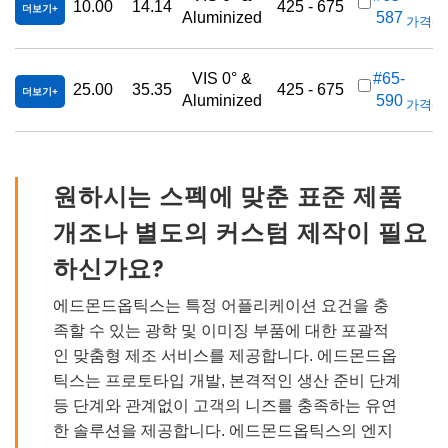
10.00
14.14
425 - 675
더보기
Aluminized
587
가격(부가
VIS 0° &
#65-
25.00
35.35
425 - 675
더보기
Aluminized
590
가격(부가
원하시는 스펙에 맞춘 표준 제품
개조나 별도의 커스텀 제작이 필요
하신가요?
에드몬드옵틱스는 특정 어플리케이션 요건을 충
족할 수 있는 광학 및 이미징 부품에 대한 포괄적
인 맞춤형 제조 서비스를 제공합니다. 에드몬드옵
틱스는 프로토타입 개발, 본격적인 생산 준비 단계
등 단계와 관계없이 고객의 니즈를 충족하는 유연
한 솔루션을 제공합니다. 에드몬드옵틱스의 엔지