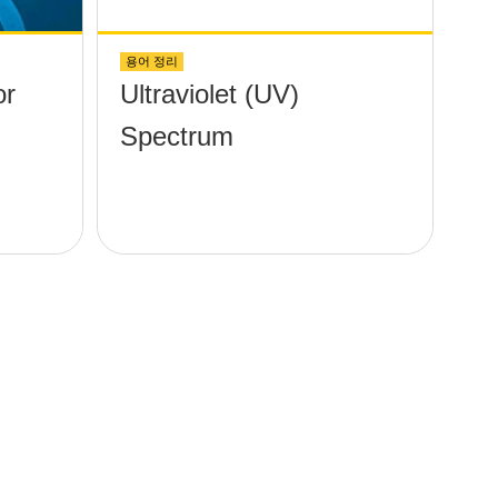
용어 정리
or
Ultraviolet (UV)
Spectrum