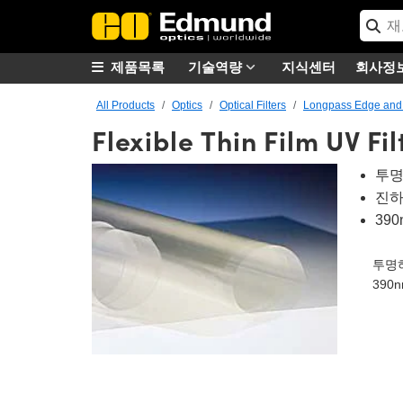
제품목록
기술역량
지식센터
회사정
All Products
Optics
Optical Filters
Longpass Edge and D
Flexible Thin Film UV Fil
투명하
진하
39
투명
390