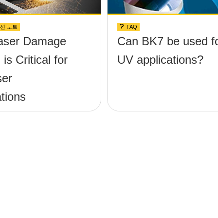
션 노트
FAQ
aser Damage
Can BK7 be used f
is Critical for
UV applications?
ser
tions