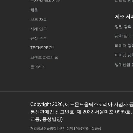
본사 및 해외지사
피드백 전
채용
제조 서
보도 자료
정밀 광학
사례 연구
광학 필터
규정 준수
레이저 광
®
TECHSPEC
이미징 광
브랜드 파트너십
방위산업 
문의하기
Copyright
2026
, 에드몬드옵틱스코리아 사업자 등록번호
통신판매업 신고번호: 제 2022-서울마포-0965호,
교동, 풍성빌딩)
개인정보취급방침
|
쿠키 정책
|
이용약관
|
접근성