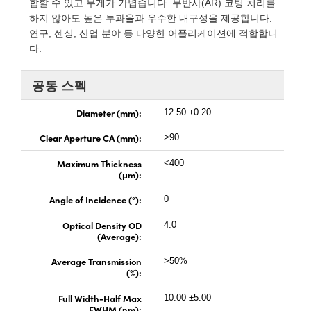
합할 수 있고 무게가 가볍습니다. 무반사(AR) 코팅 처리를
 Direct Microscopes
® Optical Components
하지 않아도 높은 투과율과 우수한 내구성을 제공합니다.
연구, 센싱, 산업 분야 등 다양한 어플리케이션에 적합합니
s
ion Labs™
다.
scopy
공통 스펙
ics
Diameter (mm):
12.50 ±0.20
Clear Aperture CA (mm):
>90
n Gratings™
Maximum Thickness
<400
(μm):
AX
Angle of Incidence (°):
0
tical Components
Optical Density OD
4.0
(Average):
Average Transmission
>50%
(%):
Innovations (UFI)
Full Width-Half Max
10.00 ±5.00
FWHM (nm):