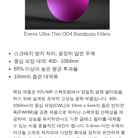
semblies
splitters
s
 Objectives
as
nt Tools
echnologies
llumination
실 또는 제품생산
Test Targets
d Testing and Detection
ns Accessories
tical Components
roscopy
mechanics
명
ameras
tical Components
ty
MR
Testing and Detection
d Lab and Production
ptics
nd Isolators
e Systems
 Cameras
g and Detection
rial Processing
 Lab and Production
Everix Ultra-Thin OD4 Bandpass Filters
cs
rization
 Filters
cessories and Optomechanics
실 또는 제품생산
oherence Tomography
ner
스크래치 방지 처리, 굉장히 얇은 두께
cs
ms
oom Lenses
d Interface Cameras
중심 파장 대역: 400 - 1064nm
65% 이상의 높은 평균 투과율
Optics
학 신제품
y Targets
ystems
10nm의 좁은 대역폭
eam Sputtering) Coated Optics
nd Stage Micrometers
ras
ng Development Systems
해당 제품은 VIS-NIR 스펙트럼에서 정밀한 광원 필터링을
하기 위해 설계된 초박막 고성능 광학 부품입니다. 400 -
e Optical Elements (DOE)
y Mechanics
hoto-Optical Company
1064nm의 중심 파장(CWL)과 10nm ± 5nm의 좁은 반치전
폭(FWHM)을 갖춘 제품으로 뛰어난 스펙트럼 선택성을 제
s
공하며, 성능을 유지하면서도 기존 글래스 필터를 대체할
수 있는 비용 효율적인 대안이 됩니다. 0.4mm 미만 두께의
es and Couplers
아크릴 소재로 제작되며 다양한 휴대용 장치와 유연하게 통