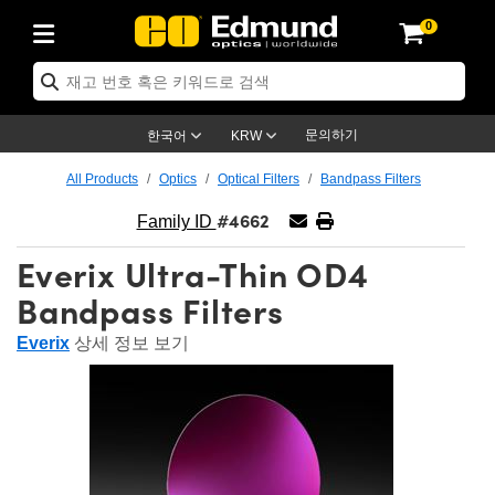
0
ptics
ser Optics
ptomechanics
icroscopy
asers
aging Lenses
ameras
라이트 & 조명
st Targets
ting & Detection
b & Production
op By Application
op By Brand
ew Products
earance Products
ertified Products
nses
ors
em
tics® Objectives
rces
l Length Lenses
ras
sion Lighting
 Test Targets
etrology
eaning
ng
C®
s
Laser Optics
d Optics
문의하기
한국어
KRW
rrors
es
age System
bjectives
surement and Electronics
c Lenses
hernet Cameras
명
Test Targets
sion Solutions
 Handling Tools
ing
on
학 신제품
 Optics
ed Optomechanics
All Products
Optics
Optical Filters
Bandpass Filters
#4662
nd Diffusers
dows
Optical Mounts
bjectives
cs
s (S-Mount Lenses)
FLIR Cameras
py Lighting
lysis & Stage Micrometers
surement and Electronics
ols
ameras
®
mechanics
 Optomechanics
 Lasers
Family ID
Everix Ultra-Thin OD4
ters
rs
System
ctives
plifiers
iable Magnification Lenses
ion Cameras
rces
ay Level Test Targets
hesives
opy
scopy
Lasers
d Microscopy
Bandpass Filters
on Optics
Optics
ables and Breadboards
ctives
ty
e Objectives
meras
on Accessories
ets
ckened Products
onal Imaging
ng Lenses
 Microscopy
d Imaging Lenses
Everix
상세 정보 보기
ers
m Expanders
 Stages
orrected Objectives
hanics
ses
ng Cameras
nation
ings
rs
 재질
 Imaging
ras
 Imaging Lenses
d Cameras
cal Assemblies
ages and Slides
jugate Objectives
ssories
d Lenses
ion Labs Cameras™
opy
and Accessories
cal Imaging
nation
 Cameras
 Illumination
n Gratings
m Shaping
 Apertures
 Objectives
duction
oduction and Advanced
as
ig and Roughness Standards
on Microscopy
g and Detection
Illumination
 Test Targets
hy