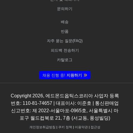
문의하기
배송
반품
자주 묻는 질문(FAQ)
피드백 전송하기
카탈로그
채용 진행 중!
지원하기
Copyright
2026
, 에드몬드옵틱스코리아 사업자 등록
번호: 110-81-74657 | 대표이사: 이준호 | 통신판매업
신고번호: 제 2022-서울마포-0965호, 서울특별시 마
포구 월드컵북로 21, 7층 (서교동, 풍성빌딩)
개인정보취급방침
|
쿠키 정책
|
이용약관
|
접근성