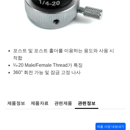
semblies
splitters
s
 Objectives
as
nt Tools
echnologies
llumination
실 또는 제품생산
Test Targets
d Testing and Detection
ns Accessories
tical Components
roscopy
mechanics
명
ameras
tical Components
ty
MR
Testing and Detection
d Lab and Production
ptics
nd Isolators
e Systems
 Cameras
g and Detection
rial Processing
 Lab and Production
cs
rization
 Filters
cessories and Optomechanics
실 또는 제품생산
oherence Tomography
ner
포스트 및 포스트 홀더를 이용하는 용도와 사용 시
cs
ms
oom Lenses
d Interface Cameras
적합
¼-20 Male/Female Thread가 특징
Optics
학 신제품
y Targets
ystems
360° 회전 가능 및 잠금 고정 나사
eam Sputtering) Coated Optics
nd Stage Micrometers
ras
ng Development Systems
e Optical Elements (DOE)
y Mechanics
hoto-Optical Company
제품정보
제품자료
관련제품
관련정보
s
es and Couplers
제품 사양 내보내기