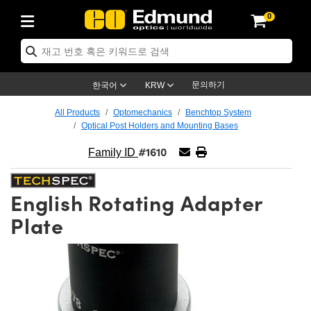
0
ptics
ser Optics
ptomechanics
icroscopy
asers
aging Lenses
ameras
라이트 & 조명
st Targets
ting & Detection
b & Production
op By Application
op By Brand
ew Products
earance Products
ertified Products
nses
ors
em
tics® Objectives
rces
l Length Lenses
ras
sion Lighting
 Test Targets
etrology
eaning
ng
C®
s
Laser Optics
d Optics
문의하기
한국어
KRW
rrors
es
age System
bjectives
surement and Electronics
c Lenses
hernet Cameras
명
Test Targets
sion Solutions
 Handling Tools
ing
on
학 신제품
 Optics
ed Optomechanics
All Products
Optomechanics
Benchtop System
Optical Post Holders and Mounting Bases
nd Diffusers
dows
Optical Mounts
bjectives
cs
s (S-Mount Lenses)
FLIR Cameras
py Lighting
lysis & Stage Micrometers
surement and Electronics
ols
ameras
®
mechanics
 Optomechanics
 Lasers
#1610
Family ID
ters
rs
System
ctives
plifiers
iable Magnification Lenses
ion Cameras
rces
ay Level Test Targets
hesives
opy
scopy
Lasers
d Microscopy
English Rotating Adapter
on Optics
Optics
ables and Breadboards
ctives
ty
e Objectives
meras
on Accessories
ets
ckened Products
onal Imaging
ng Lenses
 Microscopy
d Imaging Lenses
Plate
ers
m Expanders
 Stages
orrected Objectives
hanics
ses
ng Cameras
nation
ings
rs
 재질
 Imaging
ras
 Imaging Lenses
d Cameras
cal Assemblies
ages and Slides
jugate Objectives
ssories
d Lenses
ion Labs Cameras™
opy
and Accessories
cal Imaging
nation
 Cameras
 Illumination
n Gratings
m Shaping
 Apertures
 Objectives
duction
oduction and Advanced
as
ig and Roughness Standards
on Microscopy
g and Detection
Illumination
 Test Targets
hy