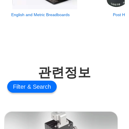
English and Metric Breadboards
Post Hol
관련정보
Filter