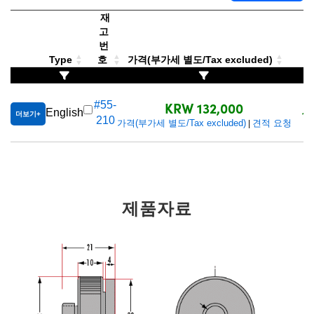
 Direct Microscopes
® Optical Components
재
고
s
ion Labs™
번
Type
호
가격(부가세 별도/Tax excluded)
scopy
ics
KRW 132,000
#55-
English
1
더보기
210
가격(부가세 별도/Tax excluded)
견적 요청
|
n Gratings™
AX
제품자료
tical Components
Innovations (UFI)