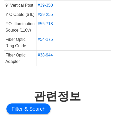
9" Vertical Post
#39-350
Y-C Cable (6 ft.)
#39-255
F.O. Illumination
#55-718
Source (110v)
Fiber Optic
#54-175
Ring Guide
Fiber Optic
#38-944
Adapter
관련정보
Filter