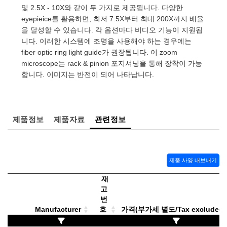
Direct Microscopes
Optical Components
및 2.5X - 10X와 같이 두 가지로 제공됩니다. 다양한
eyepieice를 활용하면, 최저 7.5X부터 최대 200X까지 배율
n Labs™
을 달성할 수 있습니다. 각 옵션마다 비디오 기능이 지원됩
니다. 이러한 시스템에 조명을 사용해야 하는 경우에는
copy
fiber optic ring light guide가 권장됩니다. 이 zoom
microscope는 rack & pinion 포지셔닝을 통해 장착이 가능
cs
합니다. 이미지는 반전이 되어 나타납니다.
 Gratings™
제품정보
제품자료
관련정보
X
ical Components
제품 사양 내보내기
재
고
번
novations (UFI)
Manufacturer
호
가격(부가세 별도/Tax excluded