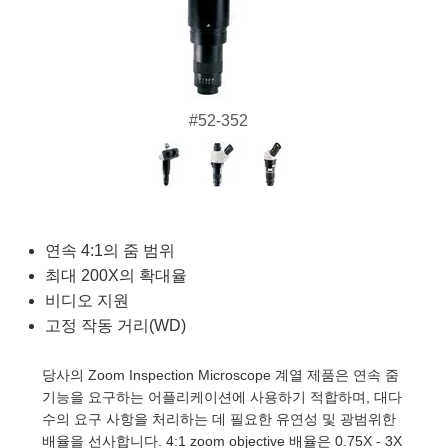
emblies
litters
Objectives
s Accessories
t Tools
chnologies
lumination
 또는 제품생산
est Targets
Testing and Detection
ical Components
scopy
chanics
meras
cal Components
esting and Detection
 Lab and Production
ics
 Isolators
 Systems
Cameras
 and Detection
ial Processing
ab and Production
#52-352
zation
ilters
essories and Optomechanics
 또는 제품생산
herence Tomography
r
s
s
om Lenses
Interface Cameras
tics
 신제품
Targets
stems
연속 4:1의 줌 범위
최대 200X의 확대율
am Sputtering) Coated Optics
d Stage Micrometers
as
g Development Systems
비디오 지원
Optical Elements (DOE)
 Mechanics
oto-Optical Company
고정 작동 거리(WD)
당사의 Zoom Inspection Microscope 계열 제품은 연속 줌
기능을 요구하는 어플리케이션에 사용하기 적합하며, 대다
s and Couplers
수의 요구 사항을 처리하는 데 필요한 유연성 및 광범위한
배율을 선사합니다. 4:1 zoom objective 배율은 0.75X - 3X