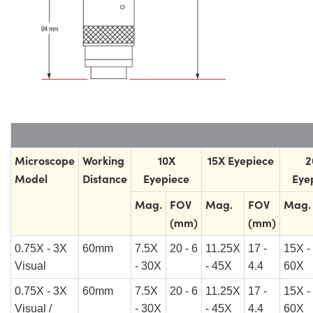
Microscope
Working
10X
15X Eyepiece
2
Model
Distance
Eyepiece
Eye
Mag.
FOV
Mag.
FOV
Mag.
(mm)
(mm)
0.75X - 3X
60mm
7.5X
20 - 6
11.25X
17 -
15X -
Visual
- 30X
- 45X
4.4
60X
0.75X - 3X
60mm
7.5X
20 - 6
11.25X
17 -
15X -
Visual /
- 30X
- 45X
4.4
60X