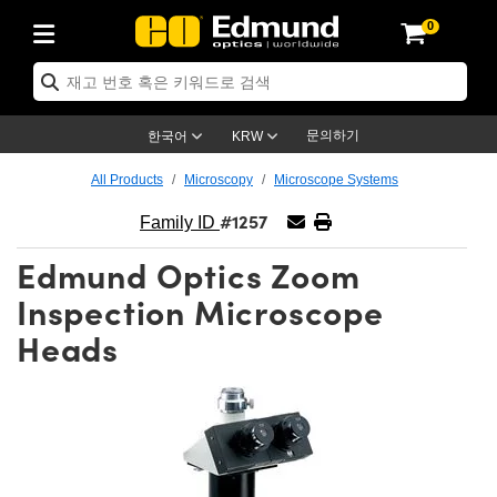
0
tics
er Optics
tomechanics
croscopy
sers
ging Lenses
meras
이트 & 조명
t Targets
ing & Detection
 & Production
 By Application
p By Brand
 Products
arance Products
rtified Products
ses
rs
m
ics® Objectives
es
 Length Lenses
as
ion Lighting
est Targets
rology
aning
aser Optics
Optics
문의하기
한국어
KRW
rors
s
e System
jectives
rement and Electronics
Lenses
ernet Cameras
est Targets
ion Solutions
Handling Tools
ng
 신제품
ptics
 Optomechanics
All Products
Microscopy
Microscope Systems
#1257
 Diffusers
ows
tical Mounts
ectives
s
(S-Mount Lenses)
IR Cameras
y Lighting
sis & Stage Micrometers
rement and Electronics
ls
meras
chanics
Optomechanics
Lasers
Family ID
Edmund Optics Zoom
rs
ystem
tives
ifiers
able Magnification Lenses
n Cameras
es
 Level Test Targets
esives
py
copy
asers
 Microscopy
Inspection Microscope
 Optics
tics
les and Breadboards
tives
Objectives
eras
 Accessories
s
kened Products
nal Imaging
g Lenses
Microscopy
Imaging Lenses
Heads
rs
 Expanders
tages
rected Objectives
anics
s
g Cameras
ation
ngs
s
재질
maging
as
maging Lenses
 Cameras
al Assemblies
es and Slides
gate Objectives
sories
Lenses
on Labs Cameras™
py
d Accessories
l Imaging
ation
Cameras
Illumination
Gratings
 Shaping
pertures
bjectives
ction
duction and Advanced Photography
 and Roughness Standards
n Microscopy
 and Detection
llumination
Test Targets