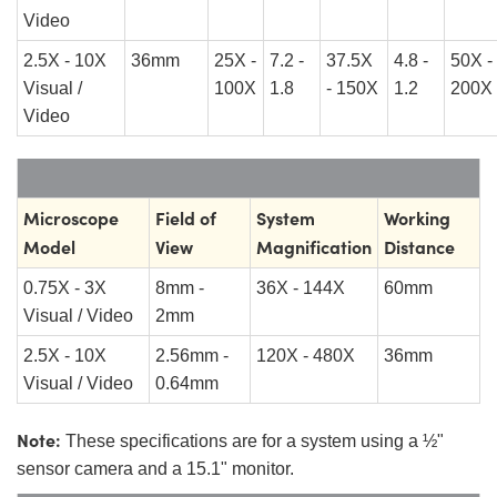
Video
2.5X - 10X
36mm
25X -
7.2 -
37.5X
4.8 -
50X -
Visual /
100X
1.8
- 150X
1.2
200X
Video
Microscope
Field of
System
Working
Model
View
Magnification
Distance
0.75X - 3X
8mm -
36X - 144X
60mm
Visual / Video
2mm
2.5X - 10X
2.56mm -
120X - 480X
36mm
Visual / Video
0.64mm
Note:
These specifications are for a system using a ½"
sensor camera and a 15.1" monitor.