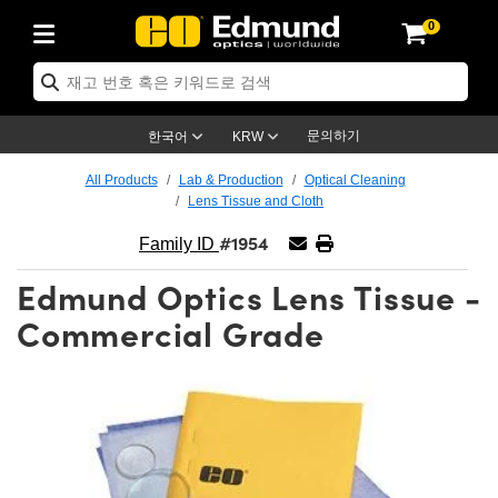
0
ptics
ser Optics
ptomechanics
icroscopy
asers
aging Lenses
ameras
라이트 & 조명
st Targets
ting & Detection
b & Production
op By Application
op By Brand
ew Products
earance Products
ertified Products
nses
ors
em
tics® Objectives
rces
l Length Lenses
ras
sion Lighting
 Test Targets
etrology
eaning
ng
C®
s
Laser Optics
d Optics
문의하기
한국어
KRW
rrors
es
age System
bjectives
surement and Electronics
c Lenses
hernet Cameras
명
Test Targets
sion Solutions
 Handling Tools
ing
on
학 신제품
 Optics
ed Optomechanics
All Products
Lab & Production
Optical Cleaning
Lens Tissue and Cloth
nd Diffusers
dows
Optical Mounts
bjectives
cs
s (S-Mount Lenses)
FLIR Cameras
py Lighting
lysis & Stage Micrometers
surement and Electronics
ols
ameras
®
mechanics
 Optomechanics
 Lasers
#1954
Family ID
ters
rs
System
ctives
plifiers
iable Magnification Lenses
ion Cameras
rces
ay Level Test Targets
hesives
opy
scopy
Lasers
d Microscopy
Edmund Optics Lens Tissue -
on Optics
Optics
ables and Breadboards
ctives
ty
e Objectives
meras
on Accessories
ets
ckened Products
onal Imaging
ng Lenses
 Microscopy
d Imaging Lenses
Commercial Grade
ers
m Expanders
 Stages
orrected Objectives
hanics
ses
ng Cameras
nation
ings
rs
 재질
 Imaging
ras
 Imaging Lenses
d Cameras
cal Assemblies
ages and Slides
jugate Objectives
ssories
d Lenses
ion Labs Cameras™
opy
and Accessories
cal Imaging
nation
 Cameras
 Illumination
n Gratings
m Shaping
 Apertures
 Objectives
duction
oduction and Advanced
as
ig and Roughness Standards
on Microscopy
g and Detection
Illumination
 Test Targets
hy