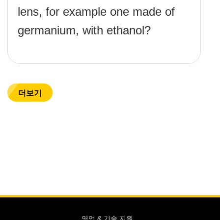
lens, for example one made of
germanium, with ethanol?
더보기
영업 & 기술 지원