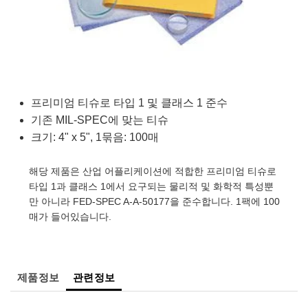
semblies
splitters
s
 Objectives
as
nt Tools
echnologies
llumination
실 또는 제품생산
Test Targets
d Testing and Detection
ns Accessories
tical Components
roscopy
mechanics
명
ameras
tical Components
ty
MR
Testing and Detection
d Lab and Production
ptics
nd Isolators
e Systems
 Cameras
g and Detection
rial Processing
 Lab and Production
cs
rization
 Filters
cessories and Optomechanics
실 또는 제품생산
oherence Tomography
ner
프리미엄 티슈로 타입 1 및 클래스 1 준수
기존 MIL-SPEC에 맞는 티슈
cs
ms
oom Lenses
d Interface Cameras
크기: 4" x 5", 1묶음: 100매
Optics
학 신제품
y Targets
ystems
해당 제품은 산업 어플리케이션에 적합한 프리미엄 티슈로
타입 1과 클래스 1에서 요구되는 물리적 및 화학적 특성뿐
eam Sputtering) Coated Optics
nd Stage Micrometers
ras
ng Development Systems
만 아니라 FED-SPEC A-A-50177을 준수합니다. 1팩에 100
매가 들어있습니다.
e Optical Elements (DOE)
y Mechanics
hoto-Optical Company
s
제품정보
관련정보
es and Couplers