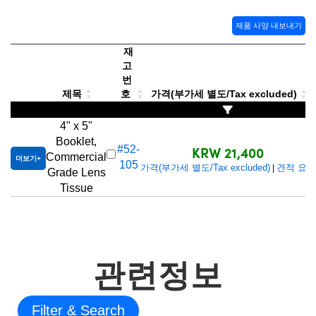
 Direct Microscopes
® Optical Components
제품 사양 내보내기
s
ion Labs™
재
고
scopy
번
제목
호
가격(부가세 별도/Tax excluded)
ics
4" x 5"
Booklet,
KRW 21,400
#52-
Commercial
n Gratings™
더보기
105
가격(부가세 별도/Tax excluded)
견적 요청
|
Grade Lens
Tissue
AX
tical Components
관련정보
Innovations (UFI)
Filter