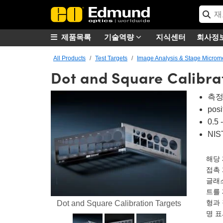
제품목록
기술역량
지식센터
회사정
All Products
Test Targets
Image Analysis & Stage Microm
Dot and Square Calibra
측정
pos
0.
NIST
해당 
접촉
글래
트를 
형과 
Dot and Square Calibration Targets
명 표