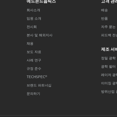
에드몬드옵틱스
고객 관
회사소개
배송
임원 소개
반품
전시회
자주 묻는 
본사 및 해외지사
피드백 전
채용
제조 서
보도 자료
정밀 광학
사례 연구
광학 필터
규정 준수
레이저 광
®
TECHSPEC
이미징 광
브랜드 파트너십
방위산업 
문의하기