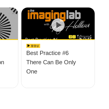
동영상
Best Practice #6
on
There Can Be Only
One