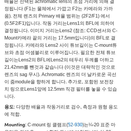
배율은 선택된 achromatic lens의 초점 거리에 의해 결
정됩니다 (F1는 물체에서 가깝고 F2는 카메라와 가까
움). 전체 렌즈의 Primary 배율 범위는 (2F2/F1) 에서
(0.5F2/F1)입니다. 작동 거리는Lens1의 BFL에 의하여
결정됩니다. 이미지 거리는Lens2 (참조: CCD센서와 C-
Mount카메라 끝의 거리는 17.5mm입니다)의 BFL로 결
정됩니다. 카메라와 Lens2 사이 튜브길이는 C-mount튜
브와 초점 어셈블리로 이루어집니다. 필요한 전체 튜브
길이는Lens2의 BFL에Lens2의 테두리 두께를 더하고
21.42mm를 뺀것과 같습니다 (이것은 대략적인 것으로
렌즈의 sag 무시). Achromatic 렌즈의 더 날카로운 곡선
이 줌module을 향하게 합니다. 추가로, 포함된 보전장
치 링으로Lens1앞에 12.5mm 직경 필터를 놓을 수 있습
니다.
용도
: 다양한 배율과 작동거리로 검수, 측정과 원형 용도
에 적합.
Mounting
: C-mount 링 클램프(
52-930
)는¼-20 표준 마