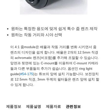
semblies
splitters
s
 Objectives
as
nt Tools
echnologies
llumination
실 또는 제품생산
Test Targets
d Testing and Detection
ns Accessories
tical Components
roscopy
mechanics
명
ameras
tical Components
ty
MR
Testing and Detection
d Lab and Production
ptics
nd Isolators
e Systems
 Cameras
g and Detection
rial Processing
 Lab and Production
원하는 특정한 용도에 맞게 쉽게 특수 줌 렌즈 제작
원하는 작동 거리와 시야 선택
cs
rization
 Filters
cessories and Optomechanics
실 또는 제품생산
oherence Tomography
ner
cs
ms
oom Lenses
d Interface Cameras
이 4:1 줌module은 배율과 작동 거리를 변화 시키면서 줌
렌즈의 디자인을 쉽게 합니다. 배율은 2개의 12.5mm 직경
Optics
학 신제품
y Targets
ystems
의 achromatic 렌즈(비포함)를 추가해 조절할 수 있습니다.
앞면과 뒷면에 있는 C-mount를 이용하여 C-mount 카메라
eam Sputtering) Coated Optics
nd Stage Micrometers
ras
ng Development Systems
들과 다른 부품들의 추가가 쉽습니다. 옵션인 ring light
guide(
#54-175
)는 튜브의 앞에 설치 가능합니다. 보전장치
e Optical Elements (DOE)
y Mechanics
hoto-Optical Company
로 12.5mm 직경, 3mm 두께의 필터들은 렌즈 앞에 설치 할
수 있게 합니다.
s
es and Couplers
제품정보
제품설명
제품자료
관련정보