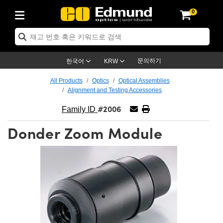
0
ptics
ser Optics
ptomechanics
icroscopy
asers
aging Lenses
ameras
라이트 & 조명
st Targets
ting & Detection
b & Production
op By Application
op By Brand
ew Products
earance Products
ertified Products
nses
ors
em
tics® Objectives
rces
l Length Lenses
ras
sion Lighting
 Test Targets
etrology
eaning
ng
C®
s
Laser Optics
d Optics
문의하기
한국어
KRW
rrors
es
age System
bjectives
surement and Electronics
c Lenses
hernet Cameras
명
Test Targets
sion Solutions
 Handling Tools
ing
on
학 신제품
 Optics
ed Optomechanics
All Products
Optics
Optical Assemblies
Alignment and Testing Accessories
nd Diffusers
dows
Optical Mounts
bjectives
cs
s (S-Mount Lenses)
FLIR Cameras
py Lighting
lysis & Stage Micrometers
surement and Electronics
ols
ameras
®
mechanics
 Optomechanics
 Lasers
#2006
Family ID
ters
rs
System
ctives
plifiers
iable Magnification Lenses
ion Cameras
rces
ay Level Test Targets
hesives
opy
scopy
Lasers
d Microscopy
Donder Zoom Module
on Optics
Optics
ables and Breadboards
ctives
ty
e Objectives
meras
on Accessories
ets
ckened Products
onal Imaging
ng Lenses
 Microscopy
d Imaging Lenses
ers
m Expanders
 Stages
orrected Objectives
hanics
ses
ng Cameras
nation
ings
rs
 재질
 Imaging
ras
 Imaging Lenses
d Cameras
cal Assemblies
ages and Slides
jugate Objectives
ssories
d Lenses
ion Labs Cameras™
opy
and Accessories
cal Imaging
nation
 Cameras
 Illumination
n Gratings
m Shaping
 Apertures
 Objectives
duction
oduction and Advanced
as
ig and Roughness Standards
on Microscopy
g and Detection
Illumination
 Test Targets
hy