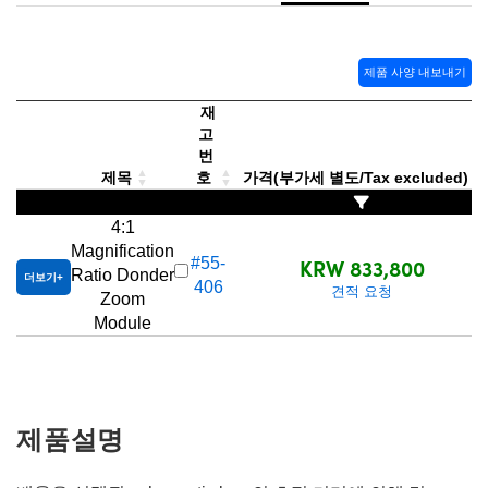
 Direct Microscopes
® Optical Components
s
ion Labs™
제품 사양 내보내기
scopy
재
고
ics
번
제목
호
가격(부가세 별도/Tax excluded)
4:1
n Gratings™
Magnification
KRW 833,800
#55-
Ratio Donder
더보기
406
견적 요청
AX
Zoom
Module
tical Components
제품설명
Innovations (UFI)