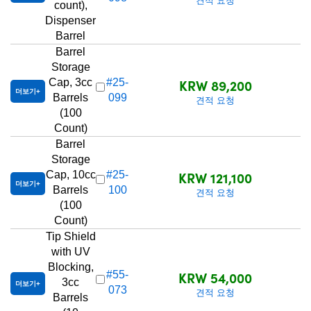
견적 요청
count),
Dispenser
Barrel
Barrel
Storage
KRW 89,200
Cap, 3cc
#25-
더보기
Barrels
099
견적 요청
(100
Count)
Barrel
Storage
KRW 121,100
Cap, 10cc
#25-
더보기
Barrels
100
견적 요청
(100
Count)
Tip Shield
with UV
Blocking,
KRW 54,000
#55-
3cc
더보기
073
견적 요청
Barrels