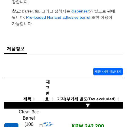
 Direct Microscopes
® Optical Components
장합니다.
참고:
Barrel, tip, 그리고 접착제는
dispenser
와 별도로 판매
s
ion Labs™
됩니다.
Pre-loaded Norland adhesive barrel
또한 이용이
가능합니다.
scopy
ics
제품정보
n Gratings™
제품 사양 내보내기
AX
재
고
tical Components
번
제목
호
가격(부가세 별도/Tax excluded)
Clear, 3cc
Innovations (UFI)
Barrel
KRW 242,200
(100
#25-