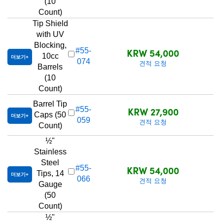
(10
Count)
Tip Shield
with UV
Blocking,
KRW 54,000
#55-
10cc
더보기
074
견적 요청
Barrels
(10
Count)
Barrel Tip
KRW 27,900
#55-
Caps (50
더보기
059
견적 요청
Count)
½"
Stainless
Steel
KRW 54,000
#55-
Tips, 14
더보기
066
견적 요청
Gauge
(50
Count)
½"