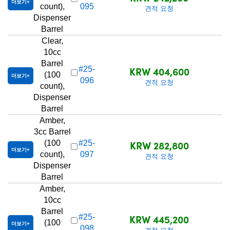
더보기
count),
095
견적 요청
Dispenser
Barrel
Clear,
10cc
Barrel
KRW 404,600
#25-
(100
더보기
096
견적 요청
count),
Dispenser
Barrel
Amber,
3cc Barrel
KRW 282,800
(100
#25-
더보기
count),
097
견적 요청
Dispenser
Barrel
Amber,
10cc
Barrel
KRW 445,200
#25-
(100
더보기
098