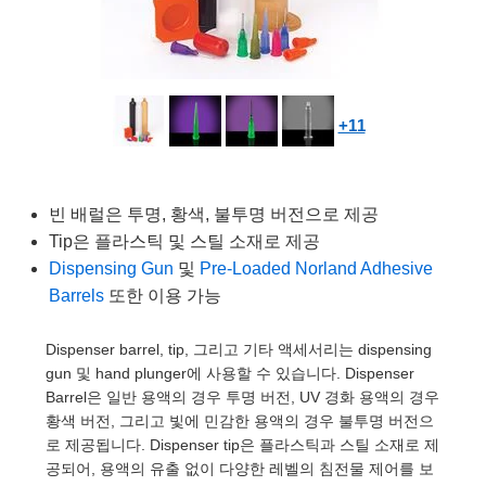
semblies
splitters
s
 Objectives
as
nt Tools
echnologies
llumination
실 또는 제품생산
Test Targets
d Testing and Detection
ns Accessories
tical Components
roscopy
mechanics
명
ameras
tical Components
ty
MR
Testing and Detection
d Lab and Production
ptics
nd Isolators
e Systems
 Cameras
g and Detection
rial Processing
 Lab and Production
+11
cs
rization
 Filters
cessories and Optomechanics
실 또는 제품생산
oherence Tomography
ner
cs
ms
oom Lenses
d Interface Cameras
빈 배럴은 투명, 황색, 불투명 버전으로 제공
Tip은 플라스틱 및 스틸 소재로 제공
Optics
학 신제품
y Targets
ystems
Dispensing Gun
및
Pre-Loaded Norland Adhesive
Barrels
또한 이용 가능
eam Sputtering) Coated Optics
nd Stage Micrometers
ras
ng Development Systems
e Optical Elements (DOE)
y Mechanics
hoto-Optical Company
Dispenser barrel, tip, 그리고 기타 액세서리는 dispensing
gun 및 hand plunger에 사용할 수 있습니다. Dispenser
s
Barrel은 일반 용액의 경우 투명 버전, UV 경화 용액의 경우
황색 버전, 그리고 빛에 민감한 용액의 경우 불투명 버전으
es and Couplers
로 제공됩니다. Dispenser tip은 플라스틱과 스틸 소재로 제
공되어, 용액의 유출 없이 다양한 레벨의 침전물 제어를 보