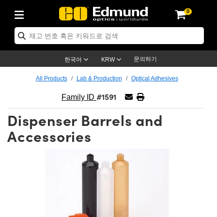
0
ptics
ser Optics
ptomechanics
icroscopy
asers
aging Lenses
ameras
라이트 & 조명
st Targets
ting & Detection
b & Production
op By Application
op By Brand
ew Products
earance Products
ertified Products
nses
ors
em
tics® Objectives
rces
l Length Lenses
ras
sion Lighting
 Test Targets
etrology
eaning
ng
C®
s
Laser Optics
d Optics
문의하기
한국어
KRW
rrors
es
age System
bjectives
surement and Electronics
c Lenses
hernet Cameras
명
Test Targets
sion Solutions
 Handling Tools
ing
on
학 신제품
 Optics
ed Optomechanics
All Products
Lab & Production
Optical Adhesives
#1591
nd Diffusers
dows
Optical Mounts
bjectives
cs
s (S-Mount Lenses)
FLIR Cameras
py Lighting
lysis & Stage Micrometers
surement and Electronics
ols
ameras
®
mechanics
 Optomechanics
 Lasers
Family ID
Dispenser Barrels and
ters
rs
System
ctives
plifiers
iable Magnification Lenses
ion Cameras
rces
ay Level Test Targets
hesives
opy
scopy
Lasers
d Microscopy
Accessories
on Optics
Optics
ables and Breadboards
ctives
ty
e Objectives
meras
on Accessories
ets
ckened Products
onal Imaging
ng Lenses
 Microscopy
d Imaging Lenses
ers
m Expanders
 Stages
orrected Objectives
hanics
ses
ng Cameras
nation
ings
rs
 재질
 Imaging
ras
 Imaging Lenses
d Cameras
cal Assemblies
ages and Slides
jugate Objectives
ssories
d Lenses
ion Labs Cameras™
opy
and Accessories
cal Imaging
nation
 Cameras
 Illumination
n Gratings
m Shaping
 Apertures
 Objectives
duction
oduction and Advanced
as
ig and Roughness Standards
on Microscopy
g and Detection
Illumination
 Test Targets
hy