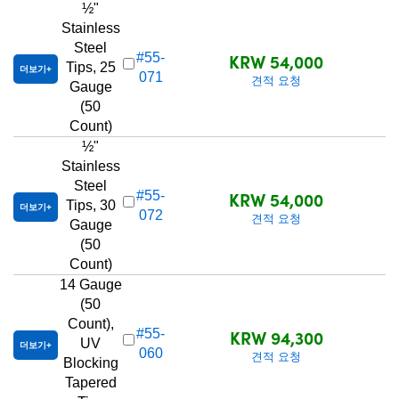
½"
Stainless
Steel
KRW 54,000
#55-
Tips, 25
더보기
071
견적 요청
Gauge
(50
Count)
½"
Stainless
Steel
KRW 54,000
#55-
Tips, 30
더보기
072
견적 요청
Gauge
(50
Count)
14 Gauge
(50
Count),
KRW 94,300
#55-
UV
더보기
060
견적 요청
Blocking
Tapered