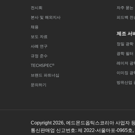
전시회
자주 묻는 
본사 및 해외지사
피드백 전
채용
제조 서
보도 자료
정밀 광학
사례 연구
광학 필터
규정 준수
레이저 광
®
TECHSPEC
이미징 광
브랜드 파트너십
방위산업 
문의하기
Copyright
2026
, 에드몬드옵틱스코리아 사업자 등록번호
통신판매업 신고번호: 제 2022-서울마포-0965호,