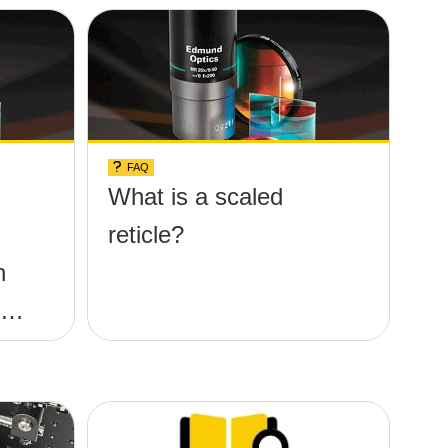
FAQ
What is a scaled
d
reticle?
h
for