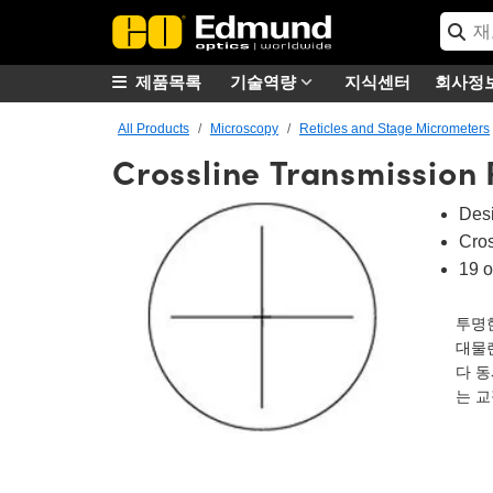
제품목록
기술역량
지식센터
회사정
All Products
Microscopy
Reticles and Stage Micrometers
Crossline Transmission 
Desi
Cros
19 
투명한
대물렌
다 동
는 교