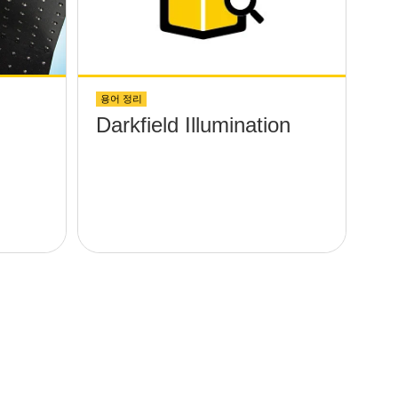
용어 정리
Darkfield Illumination
현