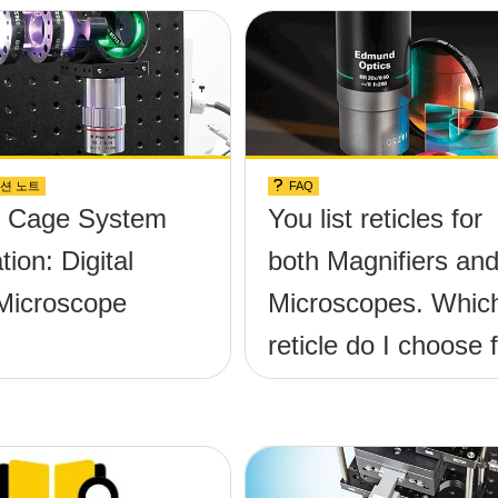
션 노트
FAQ
l Cage System
You list reticles for
tion: Digital
both Magnifiers an
Microscope
Microscopes. Whic
reticle do I choose 
my application?